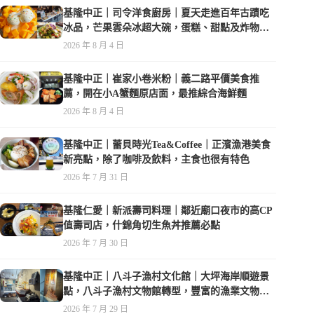
基隆中正｜司令洋食廚房｜夏天走進百年古蹟吃
冰品，芒果雲朵冰超大碗，蛋糕、甜點及炸物都
在水準之上
2026 年 8 月 4 日
基隆中正｜崔家小卷米粉｜義二路平價美食推
薦，開在小A蟹麵原店面，最推綜合海鮮麵
2026 年 8 月 4 日
基隆中正｜蕾貝時光Tea&Coffee｜正濱漁港美食
新亮點，除了咖啡及飲料，主食也很有特色
2026 年 7 月 31 日
基隆仁愛｜新派壽司料理｜鄰近廟口夜市的高CP
值壽司店，什錦角切生魚丼推薦必點
2026 年 7 月 30 日
基隆中正｜八斗子漁村文化館｜大坪海岸順遊景
點，八斗子漁村文物館轉型，豐富的漁業文物，
值得走訪
2026 年 7 月 29 日