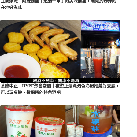
宜蘭頭城｜阿茂麵攤｜超過一甲子的美味麵攤，隱藏於巷弄的
在地好滋味
基隆中正｜HYPE聚會空間｜夜遊正濱漁港色彩屋推薦好去處，
可以玩桌遊、投飛鏢的特色酒吧