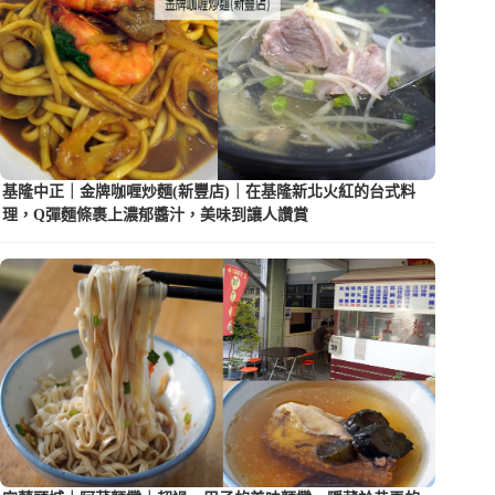
基隆中正｜金牌咖喱炒麵(新豐店)｜在基隆新北火紅的台式料
理，Q彈麵條裹上濃郁醬汁，美味到讓人讚賞