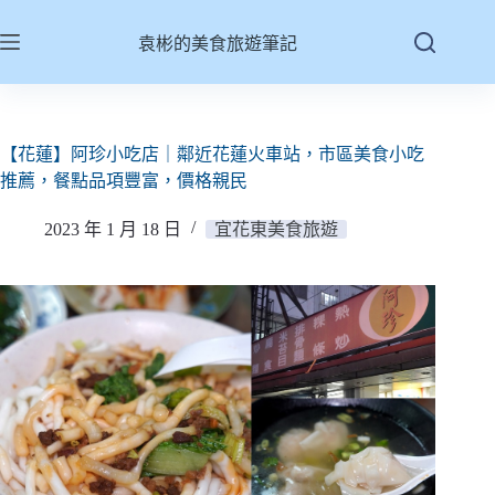
跳
至
袁彬的美食旅遊筆記
主
要
內
容
【花蓮】阿珍小吃店｜鄰近花蓮火車站，市區美食小吃
推薦，餐點品項豐富，價格親民
2023 年 1 月 18 日
宜花東美食旅遊