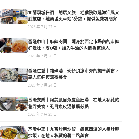
宜蘭頭城住宿｜朗居文旅｜老戲院改建海洋風文
創旅店，離頭城火車站5分鐘，提供免費夜間宵
夜，親子遊戲空間
2026 年 7 月 27 日
基隆中山｜麻辣肉圓｜隱身於西定市場內的麻辣
好滋味，皮Q彈，加入牛油的內餡香氣誘人
2026 年 7 月 26 日
基隆仁愛｜雜碎鴻｜崁仔頂漁市旁的攤車美食，
高人氣銅板深夜美食
2026 年 7 月 24 日
基隆安樂｜阿美虱目魚皮魚肚湯｜在地人私藏的
巷弄美食，虱目魚皮湯推薦必點
2026 年 7 月 23 日
基隆中正｜九富炒麵炒飯｜鍋氣四溢的人氣炒麵
炒飯，在地人私藏的義二路美食