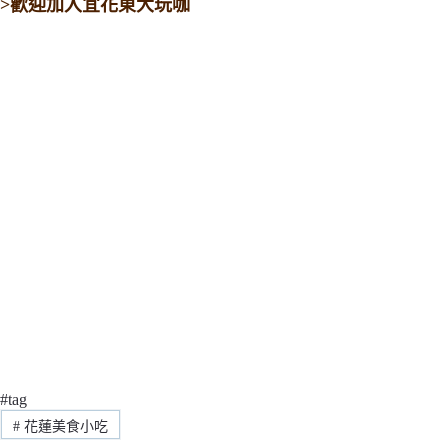
>歡迎加入宜花東大玩咖
#tag
#
花蓮美食小吃