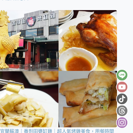
宜蘭蘇澳｜番割田甕缸雞｜超人氣烤雞美食，用餐時間