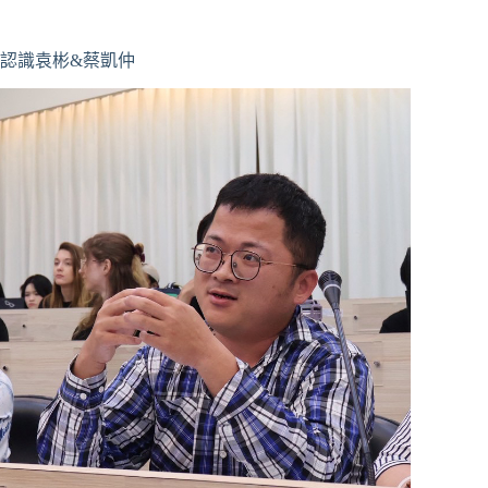
認識袁彬&蔡凱仲