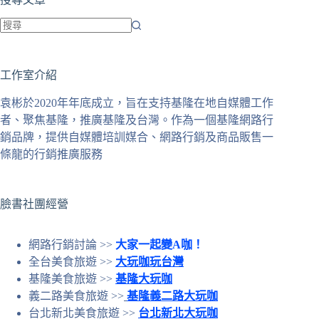
找
不
工作室介紹
到
符
袁彬於2020年年底成立，旨在支持基隆在地自媒體工作
合
者、聚焦基隆，推廣基隆及台灣。作為一個基隆網路行
條
銷品牌，提供自媒體培訓媒合、網路行銷及商品販售一
件
條龍的行銷推廣服務
的
結
果
臉書社團經營
網路行銷討論 >>
大家一起變A咖！
全台美食旅遊 >>
大玩咖玩台灣
基隆美食旅遊 >>
基隆大玩咖
義二路美食旅遊 >>
基隆義二路大玩咖
台北新北美食旅遊 >>
台北新北大玩咖