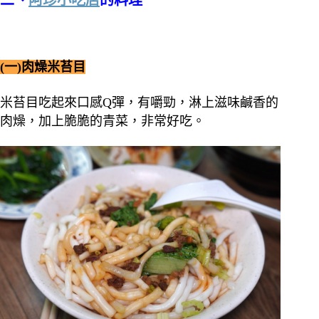
二、
阿珍小吃店
的料理
(一)肉燥米苔目
米苔目吃起來口感Q彈，有嚼勁，淋上滋味鹹香的
肉燥，加上脆脆的青菜，非常好吃。