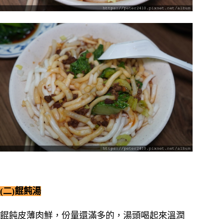
(二)餛飩湯
餛飩皮薄肉鮮，份量還滿多的，湯頭喝起來溫潤