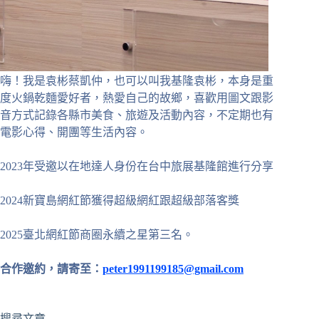
嗨！我是袁彬蔡凱仲，也可以叫我基隆袁彬，本身是重
度火鍋乾麵愛好者，熱愛自己的故鄉，喜歡用圖文跟影
音方式記錄各縣市美食、旅遊及活動內容，不定期也有
電影心得、開團等生活內容。
2023年受邀以在地達人身份在台中旅展基隆館進行分享
2024新寶島網紅節獲得超級網紅跟超級部落客獎
2025臺北網紅節商圈永續之星第三名。
合作邀約，請寄至：
peter1991199185@gmail.com
搜尋文章