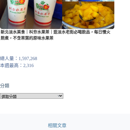
新北淡水美食｜朻夯水果茶｜逛淡水老街必喝飲品，每日慢火
熬煮，不含茶葉的原味水果茶
總人量：1,597,268
本週最高：2,316
分類
分
類
相關文章