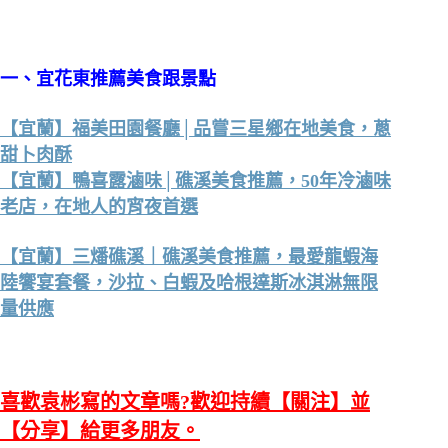
一、
宜花東
推薦美食跟景點
【宜蘭】福美田園餐廳│品嘗三星鄉在地美食，蔥
甜卜肉酥
【宜蘭】鴨喜露滷味│礁溪美食推薦，50年冷滷味
老店，在地人的宵夜首選
【宜蘭】三燔礁溪｜礁溪美食推薦，最愛龍蝦海
陸饗宴套餐，沙拉、白蝦及哈根達斯冰淇淋無限
量供應
喜歡袁彬寫的文章嗎?歡迎持續【關注】並
【分享】給更多朋友。