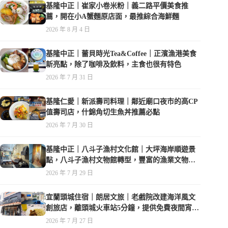
基隆中正｜崔家小卷米粉｜義二路平價美食推
薦，開在小A蟹麵原店面，最推綜合海鮮麵
2026 年 8 月 4 日
基隆中正｜蕾貝時光Tea&Coffee｜正濱漁港美食
新亮點，除了咖啡及飲料，主食也很有特色
2026 年 7 月 31 日
基隆仁愛｜新派壽司料理｜鄰近廟口夜市的高CP
值壽司店，什錦角切生魚丼推薦必點
2026 年 7 月 30 日
基隆中正｜八斗子漁村文化館｜大坪海岸順遊景
點，八斗子漁村文物館轉型，豐富的漁業文物，
值得走訪
2026 年 7 月 29 日
宜蘭頭城住宿｜朗居文旅｜老戲院改建海洋風文
創旅店，離頭城火車站5分鐘，提供免費夜間宵
夜，親子遊戲空間
2026 年 7 月 27 日