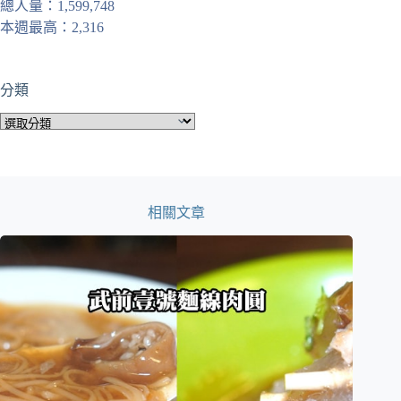
總人量：1,599,748
本週最高：2,316
分類
分
類
相關文章