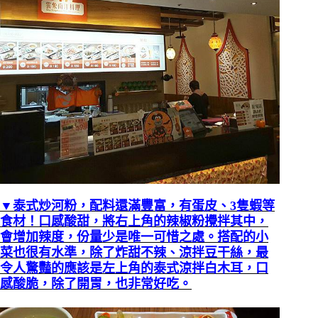
▼泰式炒河粉，配料還滿豐富，有蛋皮、
3
隻蝦等
食材！口感酸甜，將右上角的辣椒粉攪拌其中，
會增加辣度，份量少是唯一可惜之處。搭配的小
菜也很有水準，除了炸甜不辣、涼拌豆干絲，最
令人驚豔的應該是左上角的泰式涼拌白木耳，口
感酸脆，除了開胃，也非常好吃。