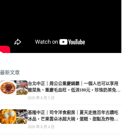
最新文章
台北中正｜周公公重慶鍋霸｜一個人也可以享用
酸菜魚、重慶毛血旺，低消180元，珍珠奶茶免費
喝到爽
2026 年 8 月 5 日
基隆中正｜司令洋食廚房｜夏天走進百年古蹟吃
冰品，芒果雲朵冰超大碗，蛋糕、甜點及炸物都
在水準之上
2026 年 8 月 4 日