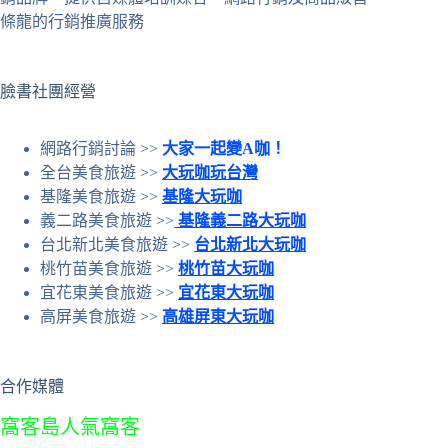
件
條龍的行銷推廣服務
的
結
果
臉書社團經營
網路行銷討論 >>
大家一起變A咖！
全台美食旅遊 >>
大玩咖玩台灣
基隆美食旅遊 >>
基隆大玩咖
義二路美食旅遊 >>
基隆義二路大玩咖
台北新北美食旅遊 >>
台北新北大玩咖
桃竹苗美食旅遊 >>
桃竹苗大玩咖
宜花東美食旅遊 >>
宜花東大玩咖
高屏美食旅遊 >>
高雄屏東大玩咖
合作媒體
窩客島人氣窩客