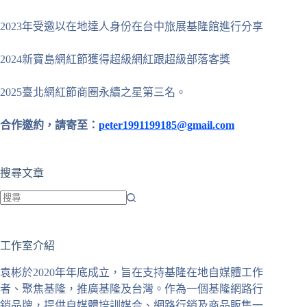
2023年受邀以在地達人身份在台中旅展基隆館進行分享
2024新寶島網紅節獲得超級網紅跟超級部落客獎
2025臺北網紅節商圈永續之星第三名。
合作邀約，請寄至：
peter1991199185@gmail.com
搜尋文章
找
不
工作室介紹
到
符
袁彬於2020年年底成立，旨在支持基隆在地自媒體工作
合
者、聚焦基隆，推廣基隆及台灣。作為一個基隆網路行
條
銷品牌，提供自媒體培訓媒合、網路行銷及商品販售一