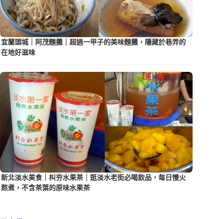
宜蘭頭城｜阿茂麵攤｜超過一甲子的美味麵攤，隱藏於巷弄的
在地好滋味
新北淡水美食｜朻夯水果茶｜逛淡水老街必喝飲品，每日慢火
熬煮，不含茶葉的原味水果茶