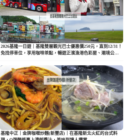
2026基隆一日遊｜基隆雙層觀光巴士優惠價250元，直到12/31！
免找停車位，享用咖啡茶點，暢遊正濱漁港色彩屋、潮境公園
等5大景點
基隆中正｜金牌咖喱炒麵(新豐店)｜在基隆新北火紅的台式料
理，Q彈麵條裹上濃郁醬汁，美味到讓人讚賞