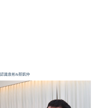
認識袁彬&蔡凱仲