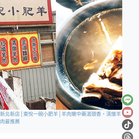
新北新店│東悅一碗小肥羊│羊肉嫩中藥湯頭香，清燉羊
肉最推薦