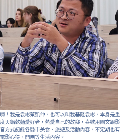
嗨！我是袁彬蔡凱仲，也可以叫我基隆袁彬，本身是重
度火鍋乾麵愛好者，熱愛自己的故鄉，喜歡用圖文跟影
音方式記錄各縣市美食、旅遊及活動內容，不定期也有
電影心得、開團等生活內容。