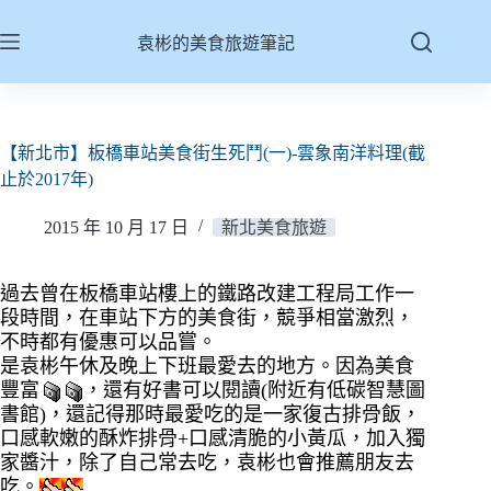
跳
至
袁彬的美食旅遊筆記
主
要
內
容
【新北市】板橋車站美食街生死鬥(一)-雲象南洋料理(截
止於2017年)
2015 年 10 月 17 日
新北美食旅遊
過去曾在板橋車站樓上的鐵路改建工程局工作一
段時間，在車站下方的美食街，競爭相當激烈，
不時都有優惠可以品嘗。
是袁彬午休及晚上下班最愛去的地方。因為美食
豐富
，還有好書可以閱讀(附近有低碳智慧圖
書館)，還記得那時最愛吃的是一家復古排骨飯，
口感軟嫩的酥炸排骨+口感清脆的小黃瓜，加入獨
家醬汁，除了自己常去吃，袁彬也會推薦朋友去
吃。