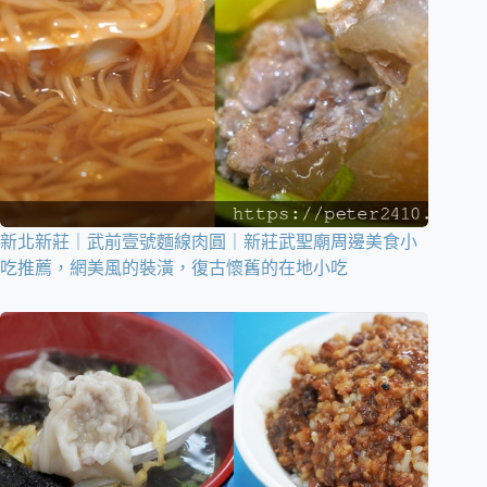
新北新莊｜武前壹號麵線肉圓｜新莊武聖廟周邊美食小
吃推薦，網美風的裝潢，復古懷舊的在地小吃