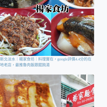
新北淡水｜楊家食坊｜料理實在，google評價4.4分的在
地老店，最推魯肉飯跟餛飩湯