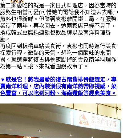
第二家愛吃的就是一家日式料理店，因為當時的
服務生相當可愛(可惜她的電話我不知道丟去哪)，
魚料也很新鮮。但隨著袁彬離開鐵工局，在服務
業待了兩年，再次回去，這兩家店已經不見了，
換成韓式豆腐鍋連鎖餐飲品牌以及南洋料理餐
廳。
再度回到板橋車站美食街，袁彬也同時進行美食
探索行程，微熱的天氣，想吃一個酸辣的來開
胃。就選擇將復古排骨飯踢掉的雲象南洋料理作
為第一站。接下來就看圖說故事了。
▼就是它！將我最愛的復古懷舊排骨飯趕走，專
賣南洋料理，店內裝潢很有南洋熱帶即視感，菜
色豐富，可以吃到河粉、海南雞飯等經典美食。