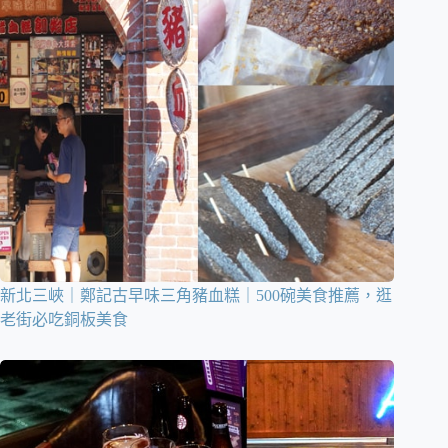
新北三峽｜鄭記古早味三角豬血糕｜500碗美食推薦，逛
老街必吃銅板美食