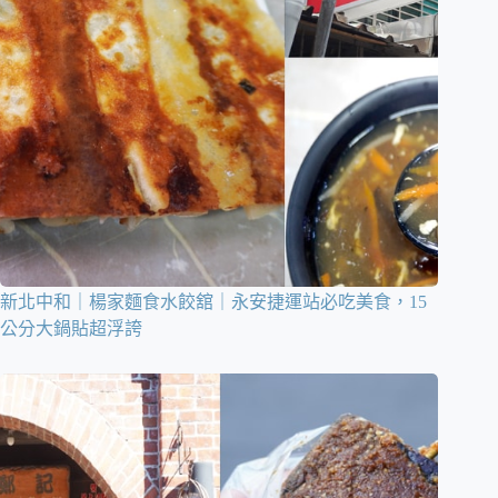
新北中和｜楊家麵食水餃舘｜永安捷運站必吃美食，15
公分大鍋貼超浮誇