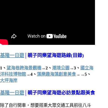
基隆一日遊
│親子同樂望海遊路線(目錄)
1、
望海巷跨海景觀橋
→2、
潮境公園
→3、
國立海
洋科技博物館
→4、
藻樂趣海藻創意美食
→→5、
大坪海岸
基隆一日遊
│親子同樂望海遊必訪景點跟美食
除了自行開車，想要搭乘大眾交通工具前往八斗