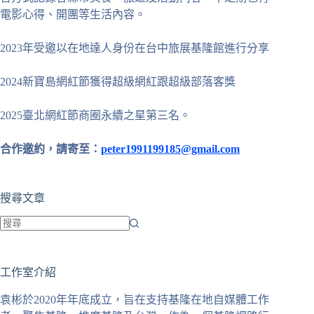
電影心得、開團等生活內容。
2023年受邀以在地達人身份在台中旅展基隆館進行分享
2024新寶島網紅節獲得超級網紅跟超級部落客獎
2025臺北網紅節商圈永續之星第三名。
合作邀約，請寄至：
peter1991199185@gmail.com
搜尋文章
找
不
工作室介紹
到
符
袁彬於2020年年底成立，旨在支持基隆在地自媒體工作
合