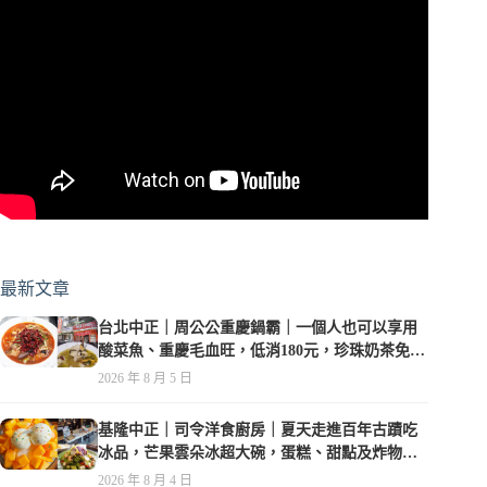
最新文章
台北中正｜周公公重慶鍋霸｜一個人也可以享用
酸菜魚、重慶毛血旺，低消180元，珍珠奶茶免費
喝到爽
2026 年 8 月 5 日
基隆中正｜司令洋食廚房｜夏天走進百年古蹟吃
冰品，芒果雲朵冰超大碗，蛋糕、甜點及炸物都
在水準之上
2026 年 8 月 4 日