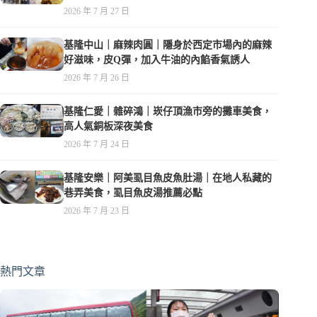
夜，親子遊戲空間
2026 年 7 月 27 日
基隆中山｜麻辣肉圓｜隱身於西定市場內的麻辣
好滋味，皮Q彈，加入牛油的內餡香氣誘人
2026 年 7 月 26 日
基隆仁愛｜雜碎鴻｜崁仔頂漁市旁的攤車美食，
高人氣銅板深夜美食
2026 年 7 月 24 日
基隆安樂｜阿美虱目魚皮魚肚湯｜在地人私藏的
巷弄美食，虱目魚皮湯推薦必點
2026 年 7 月 23 日
熱門文章