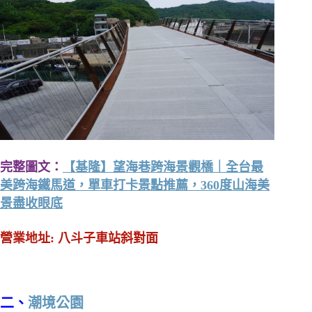
完整圖文：
【基隆】望海巷跨海景觀橋｜全台最
美跨海鐵馬道，單車打卡景點推薦，360度山海美
景盡收眼底
營業地址: 八斗子車站斜對面
二、
潮境公園