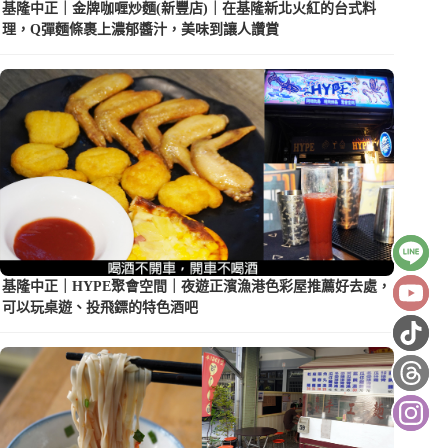
基隆中正｜金牌咖喱炒麵(新豐店)｜在基隆新北火紅的台式料
理，Q彈麵條裹上濃郁醬汁，美味到讓人讚賞
基隆中正｜HYPE聚會空間｜夜遊正濱漁港色彩屋推薦好去處，
可以玩桌遊、投飛鏢的特色酒吧