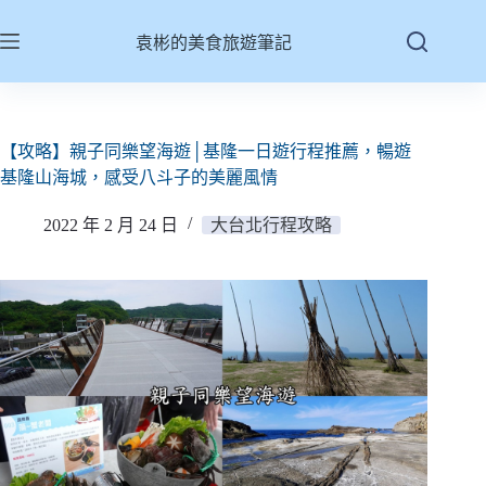
跳
至
袁彬的美食旅遊筆記
主
要
內
容
【攻略】親子同樂望海遊│基隆一日遊行程推薦，暢遊
基隆山海城，感受八斗子的美麗風情
2022 年 2 月 24 日
大台北行程攻略