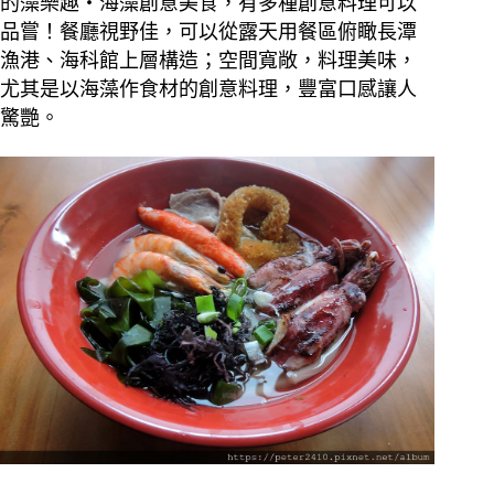
的藻樂趣‧海藻創意美食，有多種創意料理可以
品嘗！餐廳視野佳，可以從露天用餐區俯瞰長潭
漁港、海科館上層構造；空間寬敞，料理美味，
尤其是以海藻作食材的創意料理，豐富口感讓人
驚艷。