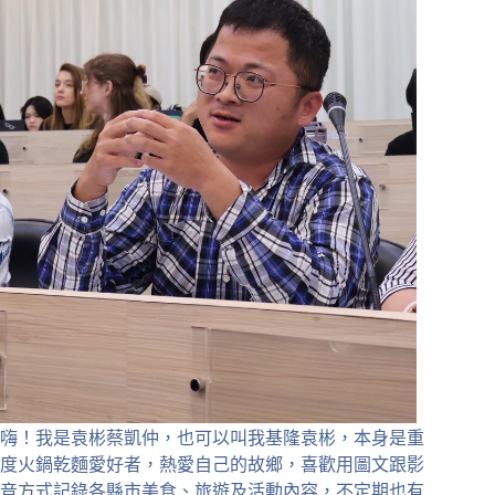
嗨！我是袁彬蔡凱仲，也可以叫我基隆袁彬，本身是重
度火鍋乾麵愛好者，熱愛自己的故鄉，喜歡用圖文跟影
音方式記錄各縣市美食、旅遊及活動內容，不定期也有