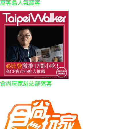
窩客島人氣窩客
食尚玩家駐站部落客