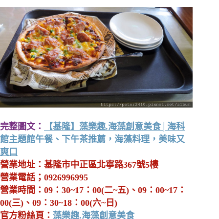
完整圖文：
【基隆】藻樂趣.海藻創意美食│海科
館主題館午餐、下午茶推薦，海藻料理，美味又
爽口
營業地址：基隆市中正區北寧路367號5樓
營業電話；0926996995
營業時間：09：30~17：00(二~五)、09：00~17：
00(三)、09：30~18：00(六~日)
官方粉絲頁：
藻樂趣.海藻創意美食