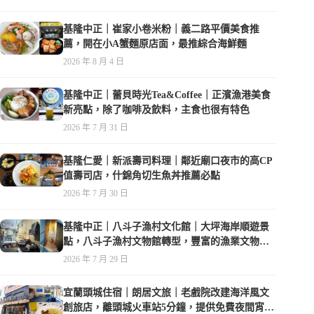
基隆中正｜崔家小卷米粉｜義二路平價美食推
薦，開在小A蟹麵原店面，最推綜合海鮮麵
2026 年 8 月 4 日
基隆中正｜蕾貝時光Tea&Coffee｜正濱漁港美食
新亮點，除了咖啡及飲料，主食也很有特色
2026 年 7 月 31 日
基隆仁愛｜新派壽司料理｜鄰近廟口夜市的高CP
值壽司店，什錦角切生魚丼推薦必點
2026 年 7 月 30 日
基隆中正｜八斗子漁村文化館｜大坪海岸順遊景
點，八斗子漁村文物館轉型，豐富的漁業文物，
值得走訪
2026 年 7 月 29 日
宜蘭頭城住宿｜朗居文旅｜老戲院改建海洋風文
創旅店，離頭城火車站5分鐘，提供免費夜間宵