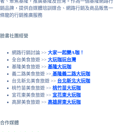
者、聚焦基隆，推廣基隆及台灣。作為一個基隆網路行
條
銷品牌，提供自媒體培訓媒合、網路行銷及商品販售一
件
條龍的行銷推廣服務
的
結
果
臉書社團經營
網路行銷討論 >>
大家一起變A咖！
全台美食旅遊 >>
大玩咖玩台灣
基隆美食旅遊 >>
基隆大玩咖
義二路美食旅遊 >>
基隆義二路大玩咖
台北新北美食旅遊 >>
台北新北大玩咖
桃竹苗美食旅遊 >>
桃竹苗大玩咖
宜花東美食旅遊 >>
宜花東大玩咖
高屏美食旅遊 >>
高雄屏東大玩咖
合作媒體