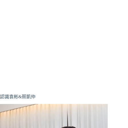
認識袁彬&蔡凱仲