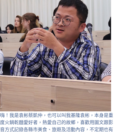
嗨！我是袁彬蔡凱仲，也可以叫我基隆袁彬，本身是重
度火鍋乾麵愛好者，熱愛自己的故鄉，喜歡用圖文跟影
音方式記錄各縣市美食、旅遊及活動內容，不定期也有