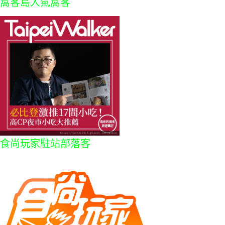
窩客島人氣窩客
食尚玩家駐站部落客