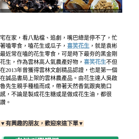
宅在家，看八點檔、追劇，嘴巴總是停不了，忙
著嗑零食，嗑花生或瓜子，
喜笑花生
，就是袁彬
最近常在嗑的花生零食，可是時下最夯的黑金剛
花生，作為雲林高人氣農產好物，
喜笑花生
不但
在2013年曾獲得雲林文創精品認證，也是第一個
在誠品書局上架的雲林農產品。
由花生達人吳啟
魯先生親手種植而成，帶著天然香氣跟爽脆口
感，不論是製成花生糖或是做成花生油，都很
讚。
▼有興趣的朋友，歡迎來這下單▼