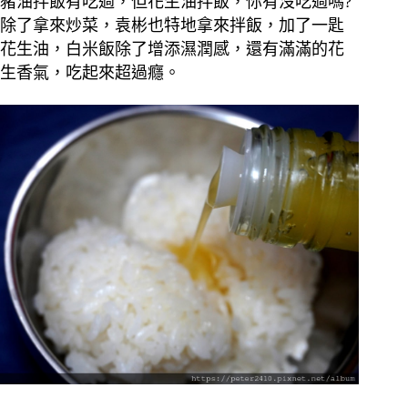
豬油拌飯有吃過，但花生油拌飯，你有沒吃過嗎?
除了拿來炒菜，袁彬也特地拿來拌飯，加了一匙
花生油，白米飯除了增添濕潤感，還有滿滿的花
生香氣，吃起來超過癮。