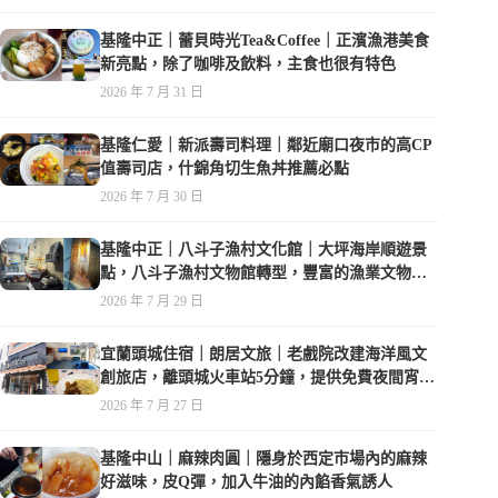
基隆中正｜蕾貝時光Tea&Coffee｜正濱漁港美食
新亮點，除了咖啡及飲料，主食也很有特色
2026 年 7 月 31 日
基隆仁愛｜新派壽司料理｜鄰近廟口夜市的高CP
值壽司店，什錦角切生魚丼推薦必點
2026 年 7 月 30 日
基隆中正｜八斗子漁村文化館｜大坪海岸順遊景
點，八斗子漁村文物館轉型，豐富的漁業文物，
值得走訪
2026 年 7 月 29 日
宜蘭頭城住宿｜朗居文旅｜老戲院改建海洋風文
創旅店，離頭城火車站5分鐘，提供免費夜間宵
夜，親子遊戲空間
2026 年 7 月 27 日
基隆中山｜麻辣肉圓｜隱身於西定市場內的麻辣
好滋味，皮Q彈，加入牛油的內餡香氣誘人