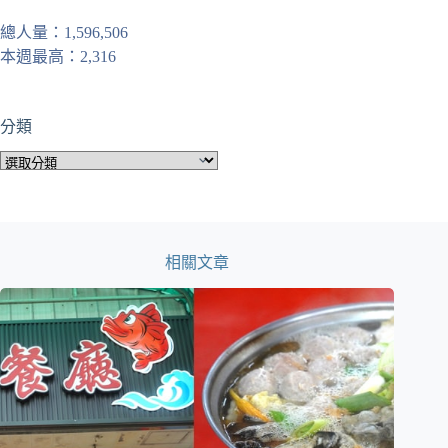
總人量：1,596,506
本週最高：2,316
分類
分
類
相關文章