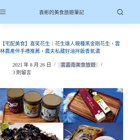
跳
至
袁彬的美食旅遊筆記
主
要
內
容
【宅配美食】喜笑花生｜花生達人親種黑金剛花生，雲
林農產伴手禮推薦，農夫私藏好油拌飯香氣濃
2021 年 8 月 26 日
雲嘉南美食旅遊
3 則留言