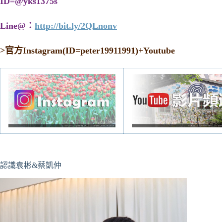
ID=@yks1375s
Line@：
http://bit.ly/2QLnonv
>
官方Instagram(ID=peter19911991)+Youtube
認識袁彬&蔡凱仲