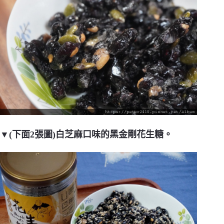
▼(下面2張圖)白芝麻口味的黑金剛花生糖。