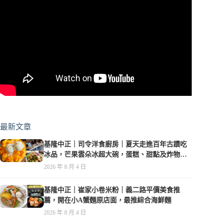
最新文章
基隆中正｜司令洋食廚房｜夏天走進百年古蹟吃
冰品，芒果雲朵冰超大碗，蛋糕、甜點及炸物都
在水準之上
2026 年 8 月 4 日
基隆中正｜崔家小卷米粉｜義二路平價美食推
薦，開在小A蟹麵原店面，最推綜合海鮮麵
2026 年 8 月 4 日