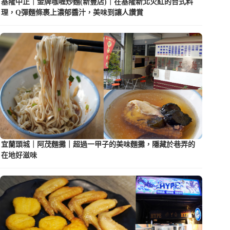
基隆中正｜金牌咖喱炒麵(新豐店)｜在基隆新北火紅的台式料
理，Q彈麵條裹上濃郁醬汁，美味到讓人讚賞
宜蘭頭城｜阿茂麵攤｜超過一甲子的美味麵攤，隱藏於巷弄的
在地好滋味