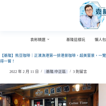
跳
至
主
要
內
容
袁彬精選
基隆這樣玩
懶人包
【基隆】熊豆咖啡｜正濱漁港第一排港景咖啡，超美窗景，一覽
得一嘗！
2022 年 2 月 11 日
基隆.中正區
3 則留言