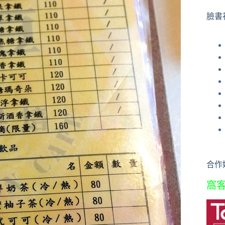
果
臉書
合作
窩