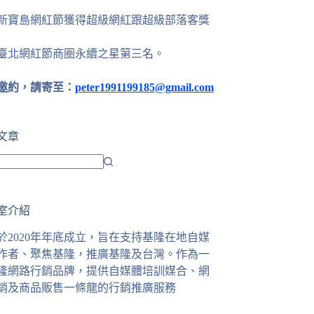
24新寶島網紅節獲得超級網紅跟超級部落客獎
25臺北網紅節商圈永續之星第三名。
邀約，請寄至：
peter1991199185@gmail.com
文章
室介紹
於2020年年底成立，旨在支持基隆在地自媒
作者、聚焦基隆，推廣基隆及台灣。作為一
隆網路行銷品牌，提供自媒體培訓媒合、網
銷及商品販售一條龍的行銷推廣服務