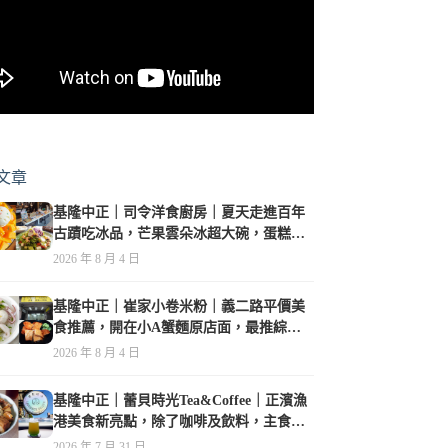
文章
基隆中正｜司令洋食廚房｜夏天走進百年
古蹟吃冰品，芒果雲朵冰超大碗，蛋糕、
甜點及炸物都在水準之上
2026 年 8 月 4 日
基隆中正｜崔家小卷米粉｜義二路平價美
食推薦，開在小A蟹麵原店面，最推綜合
海鮮麵
2026 年 8 月 4 日
基隆中正｜蕾貝時光Tea&Coffee｜正濱漁
港美食新亮點，除了咖啡及飲料，主食也
很有特色
2026 年 7 月 31 日