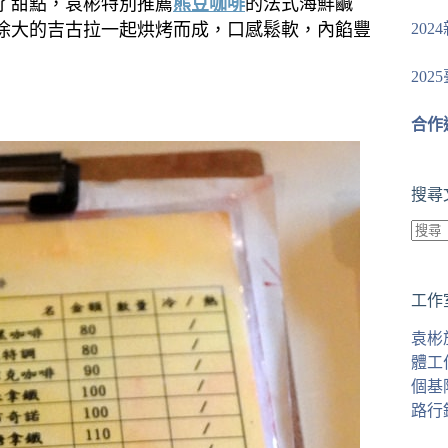
了甜點，袁彬特別推薦
熊豆咖啡
的法式海鮮鹹
20
涂大的吉古拉一起烘烤而成，口感鬆軟，內餡豐
20
合作
搜尋
找
不
工作
到
符
袁彬
合
體工
條
個基
件
路行
的
結