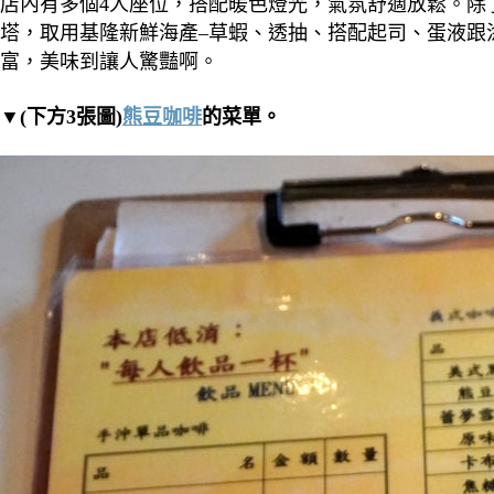
店內有多個4人座位，搭配暖色燈光，氣氛舒適放鬆。
除
塔，取用基隆新鮮海產–草蝦、透抽、搭配起司、蛋液跟
富，美味到讓人驚豔啊。
▼(下方3張圖)
熊豆咖啡
的菜單。