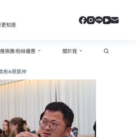
彬更知道
推揪團/粉絲優惠
關於我
袁彬&蔡凱仲