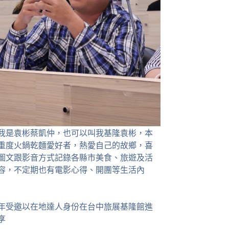
我是袁彬蔡凱仲，也可以叫我基隆袁彬，本
重度火鍋乾麵愛好者，熱愛自己的故鄉，喜
圖文跟影音方式記錄各縣市美食、旅遊及活
容，不定期也有電影心得、開團等生活內
23年受邀以在地達人身份在台中旅展基隆館進
享