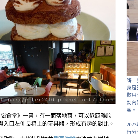
嗨！
身是
歡用
動內
容。
口袋食堂》一書，有一面落地窗，可以近距離欣
與入口左側長椅上的玩具熊，形成有趣的對比。
20
行分