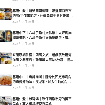
基隆仁愛｜新派壽司料理｜鄰近廟口夜市
的高CP值壽司店，什錦角切生魚丼推薦必
點
2026 年 7 月 30 日
基隆中正｜八斗子漁村文化館｜大坪海岸
順遊景點，八斗子漁村文物館轉型，豐富
的漁業文物，值得走訪
2026 年 7 月 29 日
宜蘭頭城住宿｜朗居文旅｜老戲院改建海
洋風文創旅店，離頭城火車站5分鐘，提供
免費夜間宵夜，親子遊戲空間
2026 年 7 月 27 日
基隆中山｜麻辣肉圓｜隱身於西定市場內
的麻辣好滋味，皮Q彈，加入牛油的內餡
香氣誘人
2026 年 7 月 26 日
基隆仁愛｜雜碎鴻｜崁仔頂漁市旁的攤車
美食，高人氣銅板深夜美食