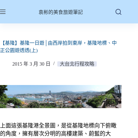
跳
至
袁彬的美食旅遊筆記
主
要
內
容
【基隆】基隆一日遊│由西岸拍到東岸，基隆地標、中
正公園遊透透(上)
2015 年 3 月 30 日
大台北行程攻略
上面這張基隆港全景圖，是從基隆地標向下俯瞰
的角度，擁有層次分明的高樓建築、蔚藍的大