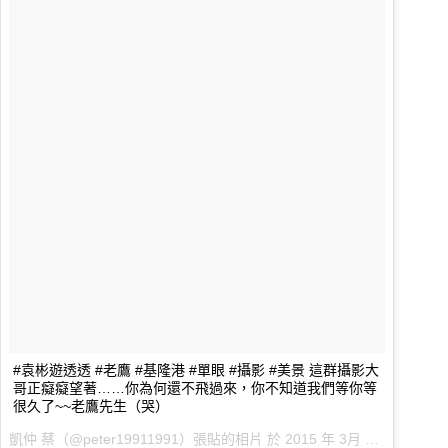
#袁彬遊透透 #老鷹 #基隆港 #單眼 #攝影 #美景 這群攝影大
哥正癡癡望著……你為何還不飛過來，你不知道我們等你等
很久了~~老鷹先生（哭）
凱仲 蔡（@peter19911991）張貼的相片 於 2015 年 3月 月 31 1:40上午 PDT 張貼