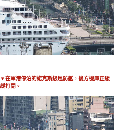
▼在軍港停泊的諾克斯級巡防艦
，後方機庫正緩
緩打開。