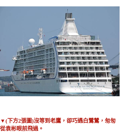
▼(下方2張圖)沒等到老鷹，卻巧遇白鷺鷥，匆匆
從袁彬眼前飛過。