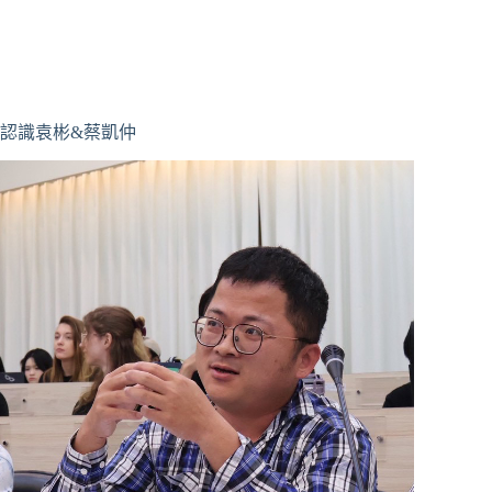
認識袁彬&蔡凱仲