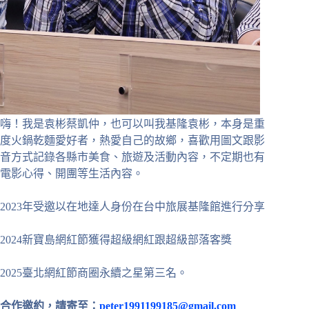
嗨！我是袁彬蔡凱仲，也可以叫我基隆袁彬，本身是重
度火鍋乾麵愛好者，熱愛自己的故鄉，喜歡用圖文跟影
音方式記錄各縣市美食、旅遊及活動內容，不定期也有
電影心得、開團等生活內容。
2023年受邀以在地達人身份在台中旅展基隆館進行分享
2024新寶島網紅節獲得超級網紅跟超級部落客獎
2025臺北網紅節商圈永續之星第三名。
合作邀約，請寄至：
peter1991199185@gmail.com