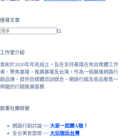
搜尋文章
找
不
工作室介紹
到
符
袁彬於2020年年底成立，旨在支持基隆在地自媒體工作
合
者、聚焦基隆，推廣基隆及台灣。作為一個基隆網路行
條
銷品牌，提供自媒體培訓媒合、網路行銷及商品販售一
件
條龍的行銷推廣服務
的
結
果
臉書社團經營
網路行銷討論 >>
大家一起變A咖！
全台美食旅遊 >>
大玩咖玩台灣