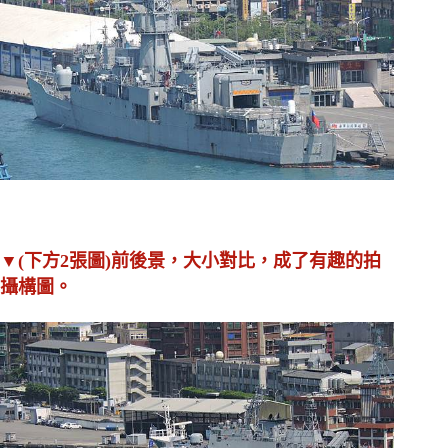
▼(下方2張圖)前後景
，大小對比，成了有趣的拍
攝構圖。