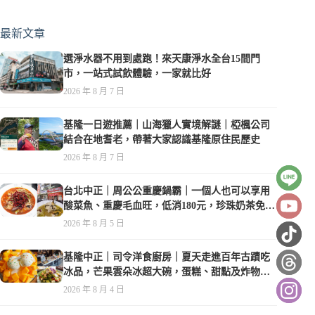
最新文章
選淨水器不用到處跑！來天康淨水全台15間門
市，一站式試飲體驗，一家就比好
2026 年 8 月 7 日
基隆一日遊推薦｜山海獵人實境解謎｜椏楓公司
結合在地耆老，帶著大家認識基隆原住民歷史
2026 年 8 月 7 日
台北中正｜周公公重慶鍋霸｜一個人也可以享用
酸菜魚、重慶毛血旺，低消180元，珍珠奶茶免費
喝到爽
2026 年 8 月 5 日
基隆中正｜司令洋食廚房｜夏天走進百年古蹟吃
冰品，芒果雲朵冰超大碗，蛋糕、甜點及炸物都
在水準之上
2026 年 8 月 4 日