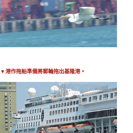
。
▼港作拖船準備將郵輪拖出基隆港