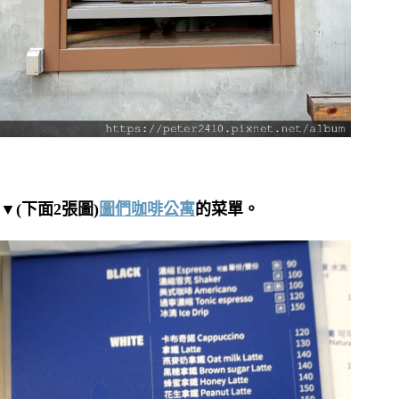
▼(下面2張圖)
圖們咖啡公寓
的菜單。