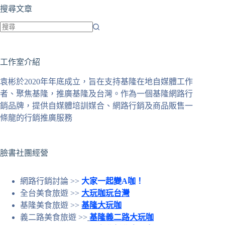
搜尋文章
找
不
工作室介紹
到
符
袁彬於2020年年底成立，旨在支持基隆在地自媒體工作
合
者、聚焦基隆，推廣基隆及台灣。作為一個基隆網路行
條
銷品牌，提供自媒體培訓媒合、網路行銷及商品販售一
件
條龍的行銷推廣服務
的
結
果
臉書社團經營
網路行銷討論 >>
大家一起變A咖！
全台美食旅遊 >>
大玩咖玩台灣
基隆美食旅遊 >>
基隆大玩咖
義二路美食旅遊 >>
基隆義二路大玩咖