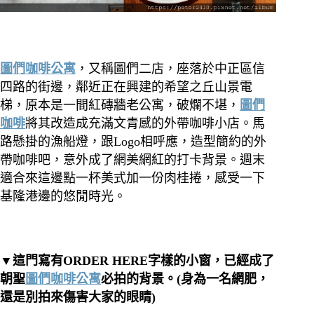
圖們咖啡公寓
，又稱圖們二店，座落於中正區信
四路的街邊，鄰近正在興建的希望之丘山景電
梯，原本是一間紅磚牆老公寓，破爛不堪，
圖們
咖啡
將其改造成充滿文青感的外帶咖啡小店。馬
路懸掛的漁船燈，跟Logo相呼應，造型簡約的外
帶咖啡吧，意外成了網美網紅的打卡背景。週末
適合來這邊點一杯美式加一份肉桂捲，感受一下
基隆港邊的悠閒時光。
▼這門寫有ORDER HERE字樣的小窗，已經成了
朝聖
圖們咖啡公寓
必拍的背景。(身為一名網肥，
還是別拍來傷害大家的眼睛)