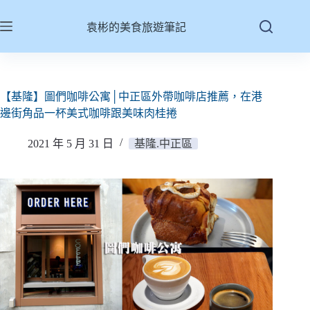
跳
至
袁彬的美食旅遊筆記
主
要
內
容
【基隆】圖們咖啡公寓│中正區外帶咖啡店推薦，在港
邊街角品一杯美式咖啡跟美味肉桂捲
2021 年 5 月 31 日
基隆.中正區