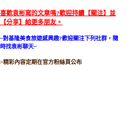
喜歡袁彬寫的文章嗎?歡迎持續【關注】並
【分享】給更多朋友。
~對基隆美食旅遊感興趣?歡迎關注下列社群，隨
時找袁彬聊天~
>精彩內容定期在官方粉絲頁公布