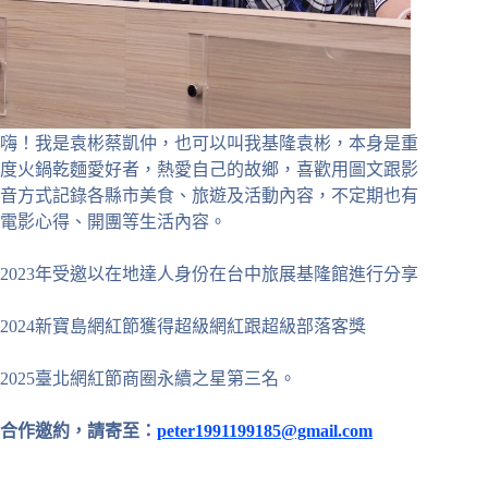
嗨！我是袁彬蔡凱仲，也可以叫我基隆袁彬，本身是重
度火鍋乾麵愛好者，熱愛自己的故鄉，喜歡用圖文跟影
音方式記錄各縣市美食、旅遊及活動內容，不定期也有
電影心得、開團等生活內容。
2023年受邀以在地達人身份在台中旅展基隆館進行分享
2024新寶島網紅節獲得超級網紅跟超級部落客獎
2025臺北網紅節商圈永續之星第三名。
合作邀約，請寄至：
peter1991199185@gmail.com