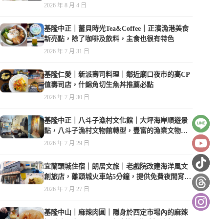
2026 年 8 月 4 日
基隆中正｜蕾貝時光Tea&Coffee｜正濱漁港美食
新亮點，除了咖啡及飲料，主食也很有特色
2026 年 7 月 31 日
基隆仁愛｜新派壽司料理｜鄰近廟口夜市的高CP
值壽司店，什錦角切生魚丼推薦必點
2026 年 7 月 30 日
基隆中正｜八斗子漁村文化館｜大坪海岸順遊景
點，八斗子漁村文物館轉型，豐富的漁業文物，
值得走訪
2026 年 7 月 29 日
宜蘭頭城住宿｜朗居文旅｜老戲院改建海洋風文
創旅店，離頭城火車站5分鐘，提供免費夜間宵
夜，親子遊戲空間
2026 年 7 月 27 日
基隆中山｜麻辣肉圓｜隱身於西定市場內的麻辣