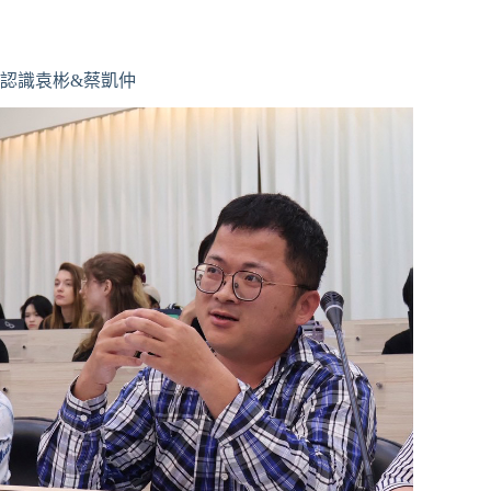
認識袁彬&蔡凱仲