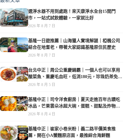
最新文章
選淨水器不用到處跑！來天康淨水全台15間門
市，一站式試飲體驗，一家就比好
2026 年 8 月 7 日
基隆一日遊推薦｜山海獵人實境解謎｜椏楓公司
結合在地耆老，帶著大家認識基隆原住民歷史
2026 年 8 月 7 日
台北中正｜周公公重慶鍋霸｜一個人也可以享用
酸菜魚、重慶毛血旺，低消180元，珍珠奶茶免費
喝到爽
2026 年 8 月 5 日
基隆中正｜司令洋食廚房｜夏天走進百年古蹟吃
冰品，芒果雲朵冰超大碗，蛋糕、甜點及炸物都
在水準之上
2026 年 8 月 4 日
基隆中正｜崔家小卷米粉｜義二路平價美食推
薦，開在小A蟹麵原店面，最推綜合海鮮麵