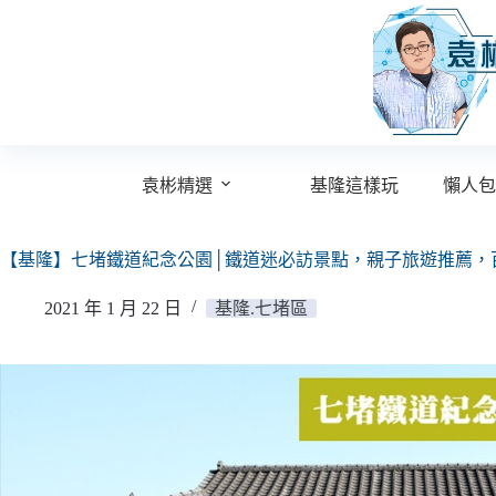
跳
至
主
要
內
容
袁彬精選
基隆這樣玩
懶人包
【基隆】七堵鐵道紀念公園│鐵道迷必訪景點，親子旅遊推薦，
2021 年 1 月 22 日
基隆.七堵區