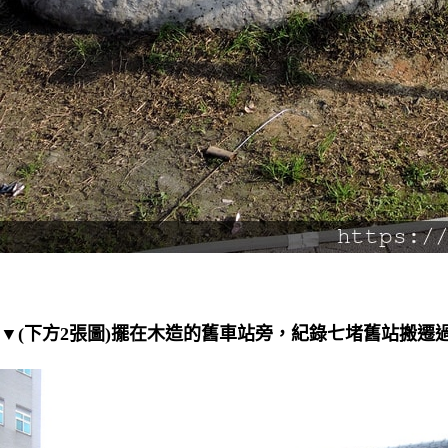
▼(下方2張圖)擺在木造的舊車站旁，紀錄七堵舊站搬遷