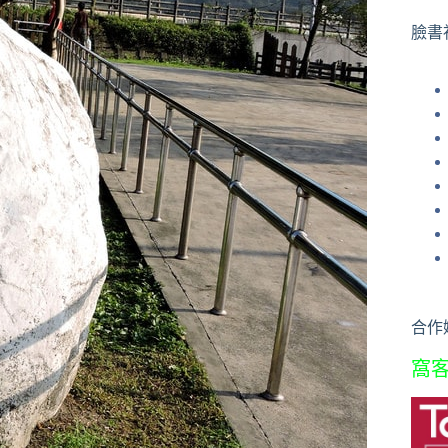
果
臉書
合作
窩