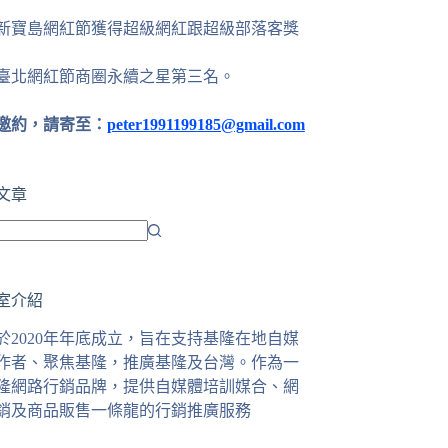
24新寶島網紅節獲得超級網紅跟超級部落客獎
25臺北網紅節商圈永續之星第三名。
邀約，請寄至：
peter1991199185@gmail.com
文章
室介紹
於2020年年底成立，旨在支持基隆在地自媒
作者、聚焦基隆，推廣基隆及台灣。作為一
隆網路行銷品牌，提供自媒體培訓媒合、網
銷及商品販售一條龍的行銷推廣服務