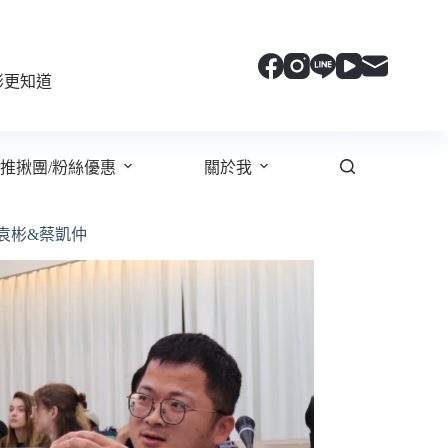
彬更知道
推揪團/粉絲優惠
關於我
袁彬&蔡凱仲