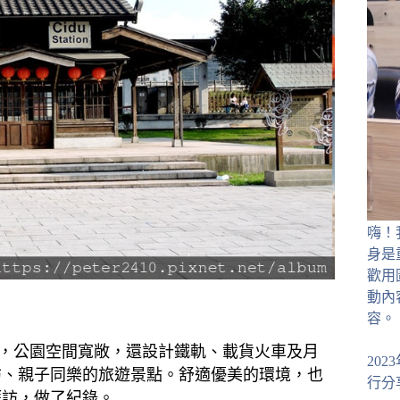
嗨！
身是
歡用
動內
容。
，公園空間寬敞，還設計鐵軌、載貨火車及月
20
訪、親子同樂的旅遊景點。舒適優美的環境，也
行分
拜訪，做了紀錄。