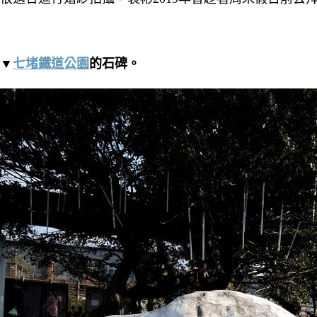
▼
七堵鐵道公園
的石碑。