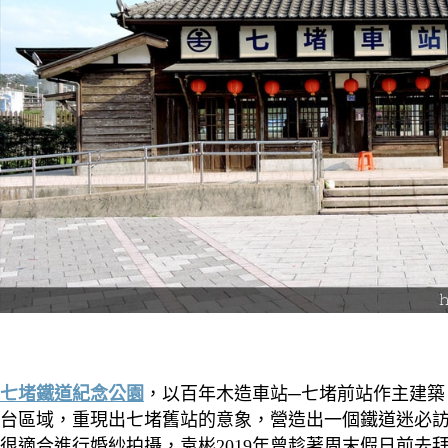
七堵鐵道紀念公園
，以百年木造車站─七堵前站作主建築
台區域，重現出七堵舊站的意象，營造出一個鐵道迷必
很適合進行婚紗拍攝，袁彬2019年曾趁著周末假日前去