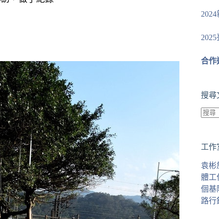
20
20
合作
搜尋
找
不
工作
到
符
袁彬
合
體工
條
個基
件
路行
的
結