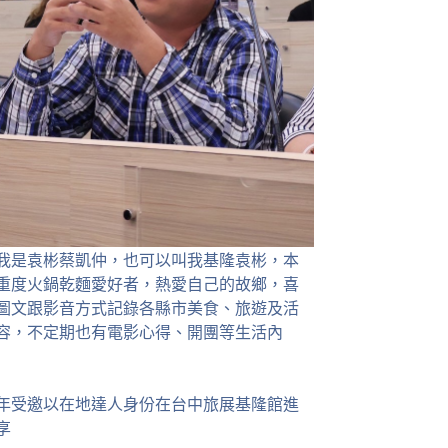
我是袁彬蔡凱仲，也可以叫我基隆袁彬，本
重度火鍋乾麵愛好者，熱愛自己的故鄉，喜
圖文跟影音方式記錄各縣市美食、旅遊及活
容，不定期也有電影心得、開團等生活內
23年受邀以在地達人身份在台中旅展基隆館進
享