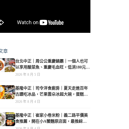
文章
台北中正｜周公公重慶鍋霸｜一個人也可
以享用酸菜魚、重慶毛血旺，低消180元，
珍珠奶茶免費喝到爽
2026 年 8 月 5 日
基隆中正｜司令洋食廚房｜夏天走進百年
古蹟吃冰品，芒果雲朵冰超大碗，蛋糕、
甜點及炸物都在水準之上
2026 年 8 月 4 日
基隆中正｜崔家小卷米粉｜義二路平價美
食推薦，開在小A蟹麵原店面，最推綜合
海鮮麵
2026 年 8 月 4 日