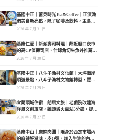
基隆中正｜蕾貝時光Tea&Coffee｜正濱漁
港美食新亮點，除了咖啡及飲料，主食也
很有特色
2026 年 7 月 31 日
基隆仁愛｜新派壽司料理｜鄰近廟口夜市
的高CP值壽司店，什錦角切生魚丼推薦必
點
2026 年 7 月 30 日
基隆中正｜八斗子漁村文化館｜大坪海岸
順遊景點，八斗子漁村文物館轉型，豐富
的漁業文物，值得走訪
2026 年 7 月 29 日
宜蘭頭城住宿｜朗居文旅｜老戲院改建海
洋風文創旅店，離頭城火車站5分鐘，提供
免費夜間宵夜，親子遊戲空間
2026 年 7 月 27 日
基隆中山｜麻辣肉圓｜隱身於西定市場內
的麻辣好滋味，皮Q彈，加入牛油的內餡