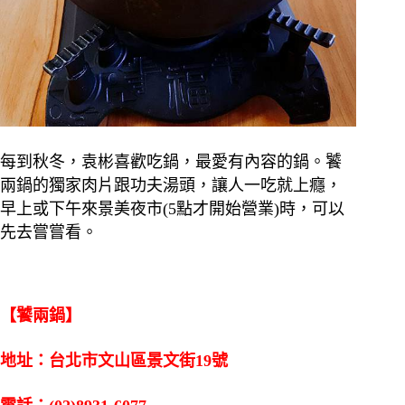
每到秋冬，袁彬喜歡吃鍋，最愛有內容的鍋。饕
兩鍋的獨家肉片跟功夫湯頭，讓人一吃就上癮，
早上或下午來景美夜市(5點才開始營業)時，可以
先去嘗嘗看。
【饕兩鍋】
地址：台北市文山區景文街19號