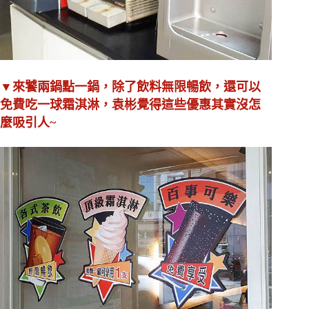
▼來饕兩鍋點一鍋，除了飲料無限暢飲，還可以
免費吃一球霜淇淋，袁彬覺得這些優惠其實沒怎
麼吸引人~