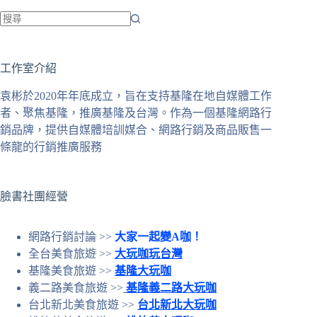
找
不
工作室介紹
到
符
袁彬於2020年年底成立，旨在支持基隆在地自媒體工作
合
者、聚焦基隆，推廣基隆及台灣。作為一個基隆網路行
條
銷品牌，提供自媒體培訓媒合、網路行銷及商品販售一
件
條龍的行銷推廣服務
的
結
果
臉書社團經營
網路行銷討論 >>
大家一起變A咖！
全台美食旅遊 >>
大玩咖玩台灣
基隆美食旅遊 >>
基隆大玩咖
義二路美食旅遊 >>
基隆義二路大玩咖
台北新北美食旅遊 >>
台北新北大玩咖