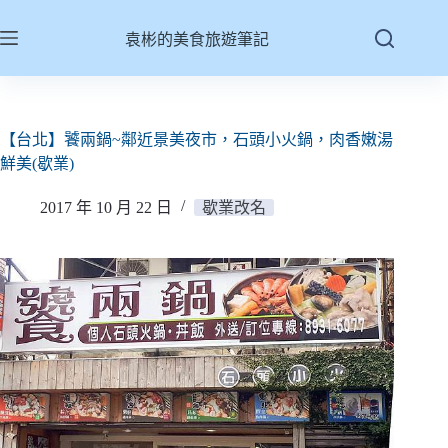
跳
至
袁彬的美食旅遊筆記
主
要
內
容
【台北】饕兩鍋~鄰近景美夜市，石頭小火鍋，肉香嫩湯
鮮美(歇業)
2017 年 10 月 22 日
歇業改名