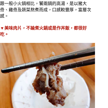
跟一般小火鍋相比，饕兩鍋的高湯，是以豬大
骨、雞骨及蔬菜熬煮而成，口感較豐厚，富層次
感。
▼美味肉片，不論煮火鍋或是作丼飯，都很好
吃。