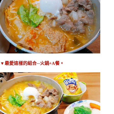
▼最愛這樣的組合─火鍋+A餐。