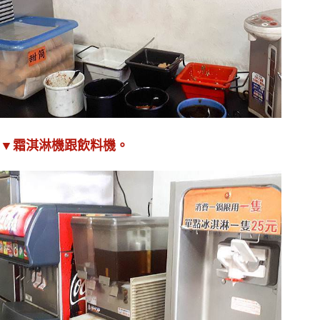
▼霜淇淋機跟飲料機。