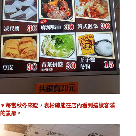
▼每當秋冬來臨，袁彬總能在店內看到這樣客滿
的景象。