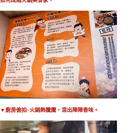
如何成為火鍋美食家。
▼廚房偷拍~火鍋熱騰騰，滾出陣陣香味。