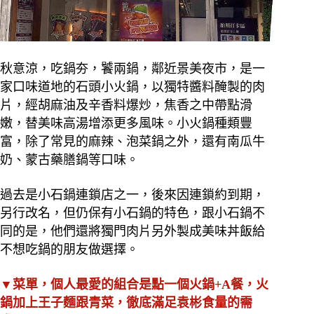
秋意涼，吃鍋夯，饕兩鍋，鄰近景美夜市，是一
家口味道地的石頭小火鍋，以獨特醬料醃製的肉
片，
經胡麻油及辛香料爆炒，焦香之中帶點滑
嫩，替美味高湯增添更多風味。小火鍋種類豐
富，除了常見的麻辣、泡菜鍋之外，還有南瓜牛
奶、蒙古藥膳鍋等口味。
過去是小石鍋連鎖店之一，後來因連鎖約到期，
另行改名，但仍保有小石鍋的特色，跟小石鍋不
同的是，他們還將獨門肉片另外製成美味丼飯給
不想吃鍋的朋友做選擇。
▼菜單，個人最愛的組合是點一個火鍋+A餐，火
鍋加上王子麵跟青菜，徹底滿足袁彬食量的需