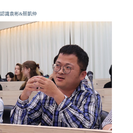
認識袁彬&蔡凱仲