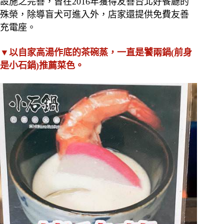
設施之完善，曾在2016年獲得友善台北好餐廳的
殊榮，除導盲犬可進入外，店家還提供免費友善
充電座。
▼以自家高湯作底的茶碗蒸，一直是饕兩鍋(前身
是小石鍋)推薦菜色。