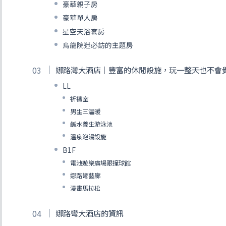
豪華親子房
豪華單人房
星空天浴套房
烏龍院迷必訪的主題房
娜路灣大酒店｜豐富的休閒設施，玩一整天也不會
LL
祈禱室
男生三溫暖
鹹水養生游泳池
溫泉泡湯設施
B1F
電池遊樂廣場跟撞球館
娜路彎藝廊
漫畫馬拉松
娜路彎大酒店的資訊