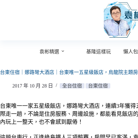
跳
至
主
要
內
容
袁彬精選
基隆這樣玩
懶人包
台東住宿｜娜路彎大酒店｜台東唯一五星級飯店，烏龍院主題房
2017 年 10 月 28 日
全台住宿
台東住宿
台東唯一一家五星級飯店，娜路彎大酒店，連續3年獲得
際走一趟，不論是住房服務、周邊設施，都能看見飯店
內玩上一整天，也不會感到厭倦！
這趟台東行，正逢綠島鐵人三項競賽，房間早已客滿，