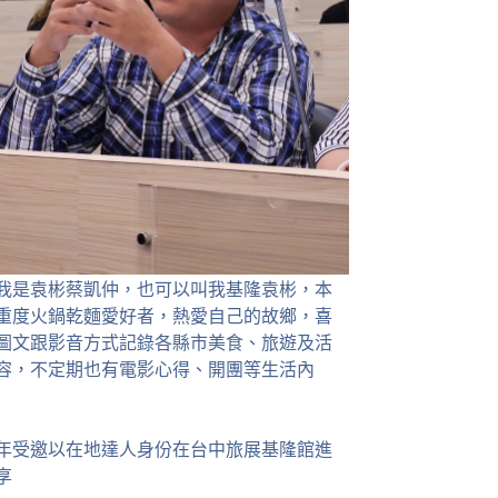
我是袁彬蔡凱仲，也可以叫我基隆袁彬，本
重度火鍋乾麵愛好者，熱愛自己的故鄉，喜
圖文跟影音方式記錄各縣市美食、旅遊及活
容，不定期也有電影心得、開團等生活內
23年受邀以在地達人身份在台中旅展基隆館進
享