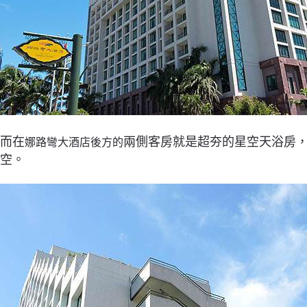
而在
兩側客房就是超夯的星空天浴房
娜路彎大酒店後方的
空。