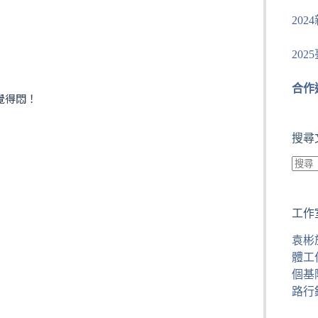
20
20
合作
覺得悶！
搜尋
找
不
工作
到
符
袁彬
合
體工
條
個基
件
路行
的
結