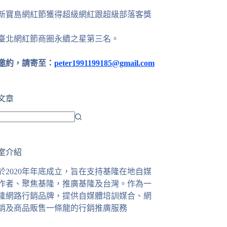
24新寶島網紅節獲得超級網紅跟超級部落客獎
25臺北網紅節商圈永續之星第三名。
邀約，請寄至：
peter1991199185@gmail.com
文章
室介紹
於2020年年底成立，旨在支持基隆在地自媒
作者、聚焦基隆，推廣基隆及台灣。作為一
隆網路行銷品牌，提供自媒體培訓媒合、網
銷及商品販售一條龍的行銷推廣服務