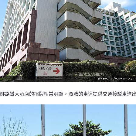
，
娜路彎大酒店的招牌相當明顯
寬敞的車道提供交通接駁車進