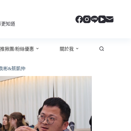
彬更知道
推揪團/粉絲優惠
關於我
袁彬&蔡凱仲