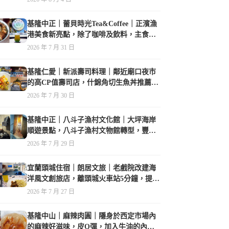
基隆中正｜蕾貝時光Tea&Coffee｜正濱漁
港美食新亮點，除了咖啡及飲料，主食也
很有特色
2026 年 7 月 31 日
基隆仁愛｜新派壽司料理｜鄰近廟口夜市
的高CP值壽司店，什錦角切生魚丼推薦必
點
2026 年 7 月 30 日
基隆中正｜八斗子漁村文化館｜大坪海岸
順遊景點，八斗子漁村文物館轉型，豐富
的漁業文物，值得走訪
2026 年 7 月 29 日
宜蘭頭城住宿｜朗居文旅｜老戲院改建海
洋風文創旅店，離頭城火車站5分鐘，提供
免費夜間宵夜，親子遊戲空間
2026 年 7 月 27 日
基隆中山｜麻辣肉圓｜隱身於西定市場內
的麻辣好滋味，皮Q彈，加入牛油的內餡