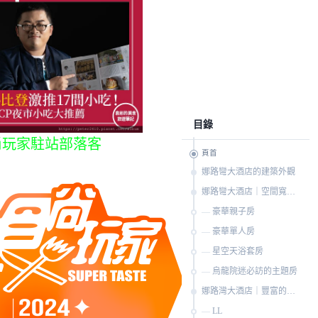
目錄
尚玩家駐站部落客
頁首
娜路彎大酒店的建築外觀
娜路彎大酒店｜空間寬闊、設計用心的星級旅宿
豪華親子房
豪華單人房
星空天浴套房
烏龍院迷必訪的主題房
娜路灣大酒店｜豐富的休閒設施，玩一整天也不會覺得悶！
LL