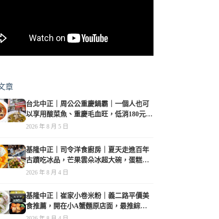
文章
台北中正｜周公公重慶鍋霸｜一個人也可
以享用酸菜魚、重慶毛血旺，低消180元，
珍珠奶茶免費喝到爽
2026 年 8 月 5 日
基隆中正｜司令洋食廚房｜夏天走進百年
古蹟吃冰品，芒果雲朵冰超大碗，蛋糕、
甜點及炸物都在水準之上
2026 年 8 月 4 日
基隆中正｜崔家小卷米粉｜義二路平價美
食推薦，開在小A蟹麵原店面，最推綜合
海鮮麵
2026 年 8 月 4 日