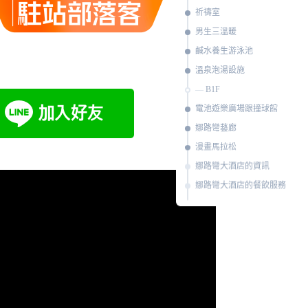
祈禱室
男生三溫暖
鹹水養生游泳池
溫泉泡湯設施
B1F
電池遊樂廣場跟撞球館
娜路彎藝廊
漫畫馬拉松
娜路彎大酒店的資訊
娜路彎大酒店的餐飲服務