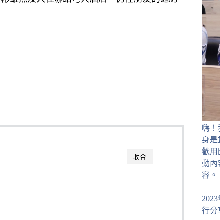
嗨！
身是
歡用
收合
動內
容。
20
行分