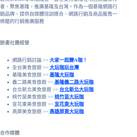
合
者、聚焦基隆，推廣基隆及台灣。作為一個基隆網路行
條
銷品牌，提供自媒體培訓媒合、網路行銷及商品販售一
件
條龍的行銷推廣服務
的
結
果
臉書社團經營
網路行銷討論 >>
大家一起變A咖！
全台美食旅遊 >>
大玩咖玩台灣
基隆美食旅遊 >>
基隆大玩咖
義二路美食旅遊 >>
基隆義二路大玩咖
台北新北美食旅遊 >>
台北新北大玩咖
桃竹苗美食旅遊 >>
桃竹苗大玩咖
宜花東美食旅遊 >>
宜花東大玩咖
高屏美食旅遊 >>
高雄屏東大玩咖
合作媒體