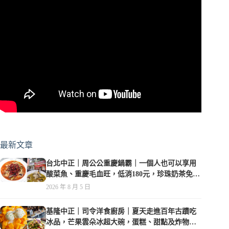
最新文章
台北中正｜周公公重慶鍋霸｜一個人也可以享用
酸菜魚、重慶毛血旺，低消180元，珍珠奶茶免費
喝到爽
2026 年 8 月 5 日
基隆中正｜司令洋食廚房｜夏天走進百年古蹟吃
冰品，芒果雲朵冰超大碗，蛋糕、甜點及炸物都