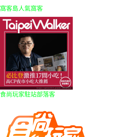
窩客島人氣窩客
食尚玩家駐站部落客