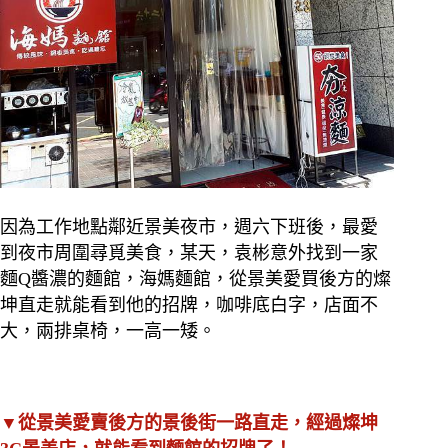
因為工作地點鄰近景美夜市，週六下班後，最愛
到夜市周圍尋覓美食，某天，袁彬意外找到一家
麵Q醬濃的麵館，海媽麵館，從景美愛買後方的燦
坤直走就能看到他的招牌，咖啡底白字，店面不
大，兩排桌椅，一高一矮。
▼從景美愛賣後方的景後街一路直走，經過燦坤