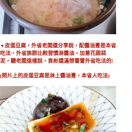
皮蛋豆腐，外省老闆還分享說，配醬油膏是本省
▼
吃法，外省族群比較習慣淋醬油，加蔥花跟蒜
泥，聽老闆這樣說，袁彬還滿想嘗嘗外省吃法的!
(照片上的皮蛋豆腐是淋上醬油膏，本省人吃法)