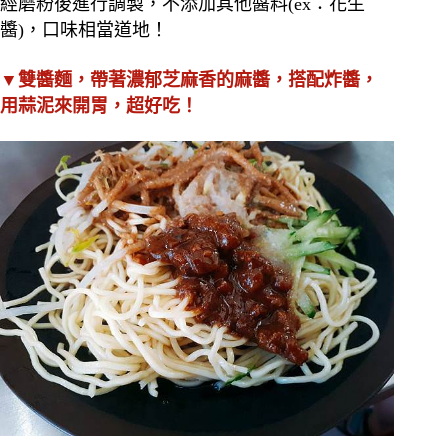
經磨粉後進行調製，不添加其他醬料(ex：花生
醬)，口味相當道地！
▼雙醬麵，帶著濃郁芝麻香的麻醬，搭配炸醬，
用蒜泥來開胃，超好吃！