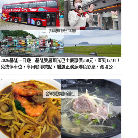
2026基隆一日遊｜基隆雙層觀光巴士優惠價250元，直到12/31！
免找停車位，享用咖啡茶點，暢遊正濱漁港色彩屋、潮境公園
等5大景點