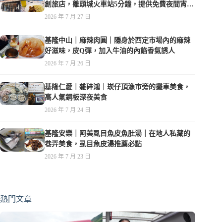
創旅店，離頭城火車站5分鐘，提供免費夜間宵
夜，親子遊戲空間
2026 年 7 月 27 日
基隆中山｜麻辣肉圓｜隱身於西定市場內的麻辣
好滋味，皮Q彈，加入牛油的內餡香氣誘人
2026 年 7 月 26 日
基隆仁愛｜雜碎鴻｜崁仔頂漁市旁的攤車美食，
高人氣銅板深夜美食
2026 年 7 月 24 日
基隆安樂｜阿美虱目魚皮魚肚湯｜在地人私藏的
巷弄美食，虱目魚皮湯推薦必點
2026 年 7 月 23 日
熱門文章