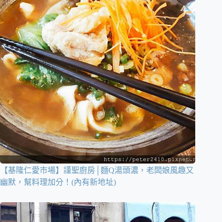
【基隆仁愛市場】謹聖廚房│麵Q湯頭濃，老闆娘風趣又
幽默，幫料理加分！(內有新地址)