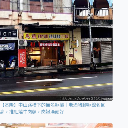
【基隆】中山路橋下的無名麵攤｜老酒豬腳麵線名氣
高，推紅燒牛肉麵，肉嫩湯頭好