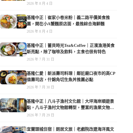
在水準之上
2026 年 8 月 4 日
基隆中正｜崔家小卷米粉｜義二路平價美食推
薦，開在小A蟹麵原店面，最推綜合海鮮麵
2026 年 8 月 4 日
基隆中正｜蕾貝時光Tea&Coffee｜正濱漁港美食
新亮點，除了咖啡及飲料，主食也很有特色
2026 年 7 月 31 日
基隆仁愛｜新派壽司料理｜鄰近廟口夜市的高CP
值壽司店，什錦角切生魚丼推薦必點
2026 年 7 月 30 日
基隆中正｜八斗子漁村文化館｜大坪海岸順遊景
點，八斗子漁村文物館轉型，豐富的漁業文物，
值得走訪
2026 年 7 月 29 日
宜蘭頭城住宿｜朗居文旅｜老戲院改建海洋風文