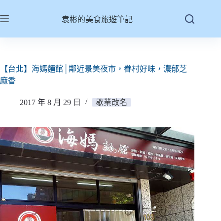
跳
至
袁彬的美食旅遊筆記
主
要
內
容
【台北】海媽麵館│鄰近景美夜市，眷村好味，濃郁芝
麻香
2017 年 8 月 29 日
歇業改名