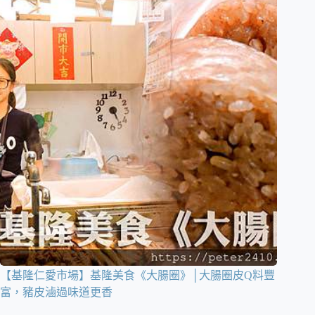
【基隆仁愛市場】基隆美食《大腸圈》│大腸圈皮Q料豐
富，豬皮滷過味道更香