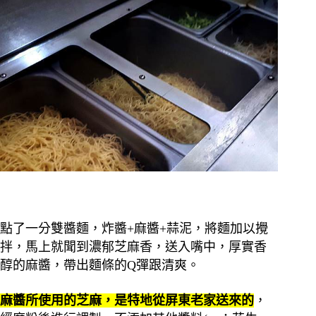
點了一分雙醬麵，炸醬+麻醬+蒜泥，將麵加以攪
拌，馬上就聞到濃郁芝麻香，送入嘴中，厚實香
醇的麻醬，帶出麵條的Q彈跟清爽。
麻醬所使用的芝麻，是特地從屏東老家送來的
，