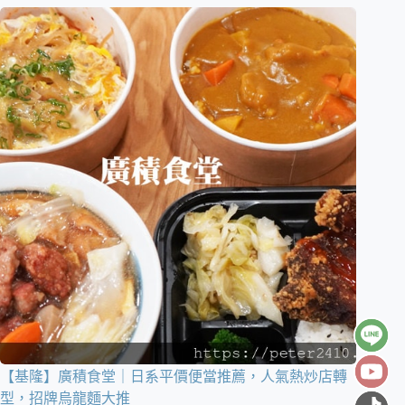
【基隆】廣積食堂｜日系平價便當推薦，人氣熱炒店轉
型，招牌烏龍麵大推