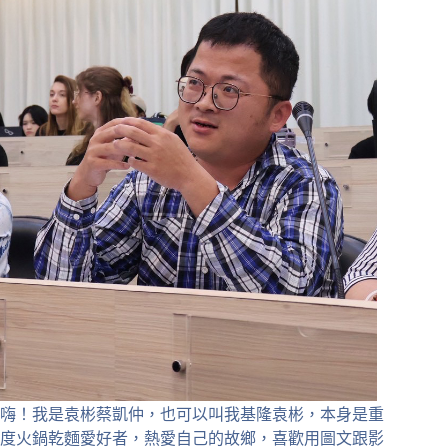
嗨！我是袁彬蔡凱仲，也可以叫我基隆袁彬，本身是重
度火鍋乾麵愛好者，熱愛自己的故鄉，喜歡用圖文跟影