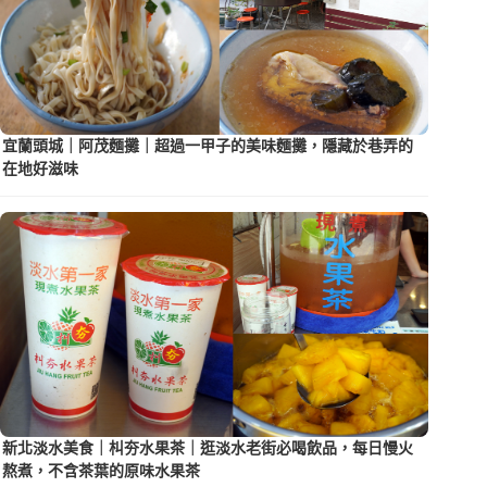
宜蘭頭城｜阿茂麵攤｜超過一甲子的美味麵攤，隱藏於巷弄的
在地好滋味
新北淡水美食｜朻夯水果茶｜逛淡水老街必喝飲品，每日慢火
熬煮，不含茶葉的原味水果茶