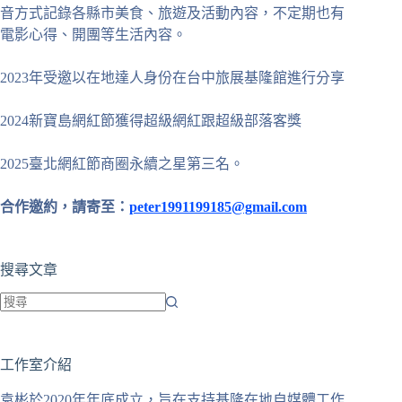
音方式記錄各縣市美食、旅遊及活動內容，不定期也有
電影心得、開團等生活內容。
2023年受邀以在地達人身份在台中旅展基隆館進行分享
2024新寶島網紅節獲得超級網紅跟超級部落客獎
2025臺北網紅節商圈永續之星第三名。
合作邀約，請寄至：
peter1991199185@gmail.com
搜尋文章
找
不
工作室介紹
到
符
袁彬於2020年年底成立，旨在支持基隆在地自媒體工作