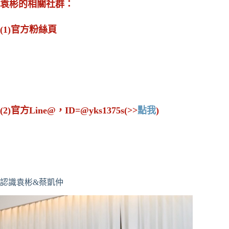
袁彬的相關社群：
(1)官方粉絲頁
(2)官方Line@，ID=@yks1375s(>>
點我
)
認識袁彬&蔡凱仲