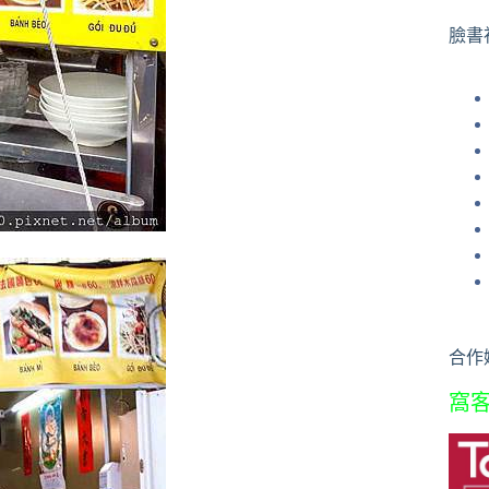
果
臉書
合作
窩