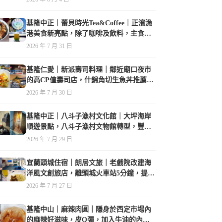
基隆中正｜蕾貝時光Tea&Coffee｜正濱漁
港美食新亮點，除了咖啡及飲料，主食也
很有特色
2026 年 7 月 31 日
基隆仁愛｜新派壽司料理｜鄰近廟口夜市
的高CP值壽司店，什錦角切生魚丼推薦必
點
2026 年 7 月 30 日
基隆中正｜八斗子漁村文化館｜大坪海岸
順遊景點，八斗子漁村文物館轉型，豐富
的漁業文物，值得走訪
2026 年 7 月 29 日
宜蘭頭城住宿｜朗居文旅｜老戲院改建海
洋風文創旅店，離頭城火車站5分鐘，提供
免費夜間宵夜，親子遊戲空間
2026 年 7 月 27 日
基隆中山｜麻辣肉圓｜隱身於西定市場內
的麻辣好滋味，皮Q彈，加入牛油的內餡