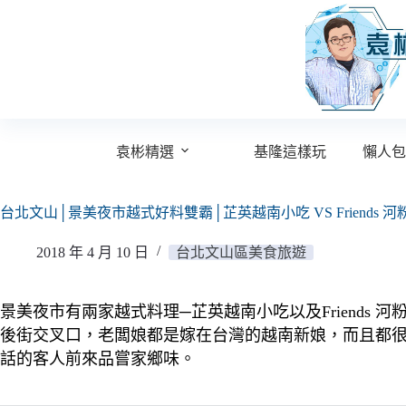
跳
至
主
要
內
容
袁彬精選
基隆這樣玩
懶人包
台北文山│景美夜市越式好料雙霸│芷英越南小吃 VS Friends 
2018 年 4 月 10 日
台北文山區美食旅遊
景美夜市有兩家越式料理─芷英越南小吃以及Friends
後街交叉口，老闆娘都是嫁在台灣的越南新娘，而且都很
話的客人前來品嘗家鄉味。