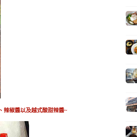
醬、辣椒醬以及越式酸甜辣醬~