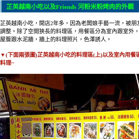
芷英越南小吃以及Friends 河粉米粉烤肉的外觀
芷英越南小吃，開店2年多，因為老闆娘手藝一流，被朋
調整。除了空間狹長的料理區，用餐區分為室內跟室外
屋簷跟水泥牆，牆上的料理照片，色澤誘人。
▼(下面兩張圖)芷英越南小吃的料理區(上)以及室內用餐
料理
~