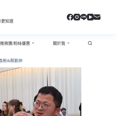
彬更知道
推揪團/粉絲優惠
關於我
袁彬&蔡凱仲