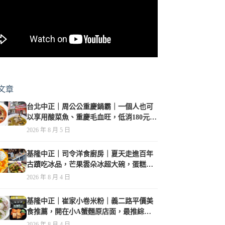
文章
台北中正｜周公公重慶鍋霸｜一個人也可
以享用酸菜魚、重慶毛血旺，低消180元，
珍珠奶茶免費喝到爽
2026 年 8 月 5 日
基隆中正｜司令洋食廚房｜夏天走進百年
古蹟吃冰品，芒果雲朵冰超大碗，蛋糕、
甜點及炸物都在水準之上
2026 年 8 月 4 日
基隆中正｜崔家小卷米粉｜義二路平價美
食推薦，開在小A蟹麵原店面，最推綜合
海鮮麵
2026 年 8 月 4 日