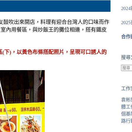
20
友鼓吹出來開店，料理有迎合台灣人的口味而作
20
，室內用餐區，與炒飯王的攤位相連，搭有鐵皮
合作
區(下)，以黃色布條搭配照片，呈現可口誘人的
搜尋
找
不
工作
到
符
袁彬
合
體工
條
個基
件
路行
的
結