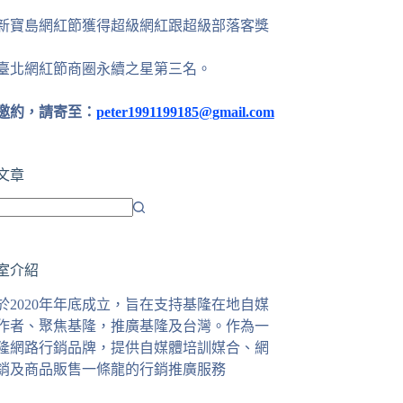
24新寶島網紅節獲得超級網紅跟超級部落客獎
25臺北網紅節商圈永續之星第三名。
邀約，請寄至：
peter1991199185@gmail.com
文章
室介紹
於2020年年底成立，旨在支持基隆在地自媒
作者、聚焦基隆，推廣基隆及台灣。作為一
隆網路行銷品牌，提供自媒體培訓媒合、網
銷及商品販售一條龍的行銷推廣服務