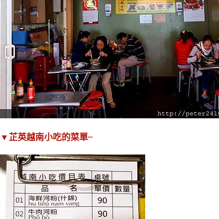
▼芷英越南小吃的菜單~