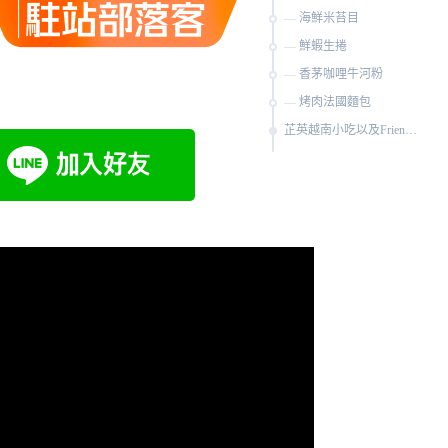
海鮮米苔目
鮮蝦生捲
香茅咖哩牛河粉
烤肉法國麵包
芷英越南小吃以及Friends 河粉米粉烤肉的資料