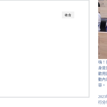
收合
嗨！
身是
歡用
動內
容。
20
行分