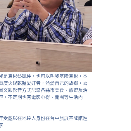
我是袁彬蔡凱仲，也可以叫我基隆袁彬，本
重度火鍋乾麵愛好者，熱愛自己的故鄉，喜
圖文跟影音方式記錄各縣市美食、旅遊及活
容，不定期也有電影心得、開團等生活內
23年受邀以在地達人身份在台中旅展基隆館進
享