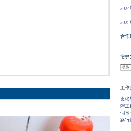
20
20
合作
搜尋
找
不
工作
到
符
袁彬
合
體工
條
個基
件
路行
的
結