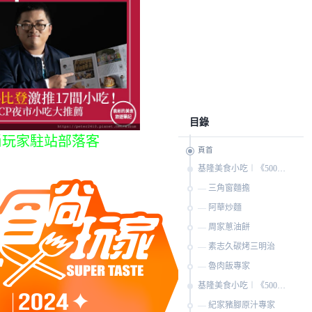
目錄
尚玩家駐站部落客
頁首
基隆美食小吃︱《500碗》入選2碗
三角窗麵擔
阿華炒麵
周家蔥油餅
素志久碳烤三明治
魯肉飯專家
基隆美食小吃︱《500碗》入選1碗
紀家豬腳原汁專家