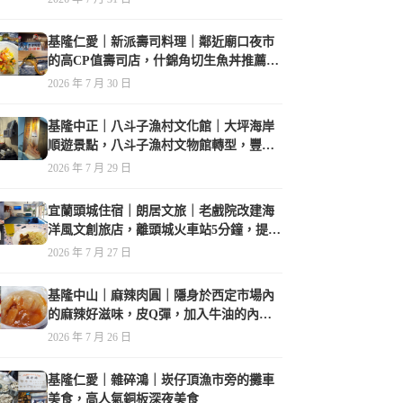
基隆仁愛｜新派壽司料理｜鄰近廟口夜市
的高CP值壽司店，什錦角切生魚丼推薦必
點
2026 年 7 月 30 日
基隆中正｜八斗子漁村文化館｜大坪海岸
順遊景點，八斗子漁村文物館轉型，豐富
的漁業文物，值得走訪
2026 年 7 月 29 日
宜蘭頭城住宿｜朗居文旅｜老戲院改建海
洋風文創旅店，離頭城火車站5分鐘，提供
免費夜間宵夜，親子遊戲空間
2026 年 7 月 27 日
基隆中山｜麻辣肉圓｜隱身於西定市場內
的麻辣好滋味，皮Q彈，加入牛油的內餡
香氣誘人
2026 年 7 月 26 日
基隆仁愛｜雜碎鴻｜崁仔頂漁市旁的攤車
美食，高人氣銅板深夜美食