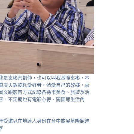
我是袁彬蔡凱仲，也可以叫我基隆袁彬，本
重度火鍋乾麵愛好者，熱愛自己的故鄉，喜
圖文跟影音方式記錄各縣市美食、旅遊及活
容，不定期也有電影心得、開團等生活內
23年受邀以在地達人身份在台中旅展基隆館進
享