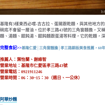
基隆有3樣東西必嚐-吉古拉、蛋腸跟乾麵，與其他地方
碗底不會留一層油。位於孝三路43號的三角窗麵擔，又稱
麵、湯麵、餛飩湯、餛飩麵跟蛋湯等料理，它的乾麵，
完整食記>>
基隆仁愛│三角窗麵擔│孝三路銅板美食推薦，60
推薦人：葉怡蘭、謝維智
營業地址：基隆市仁愛區孝三路43號
營業電話：0921911246
營業時間：06：30~15：30（週日、一公休）
阿華炒麵