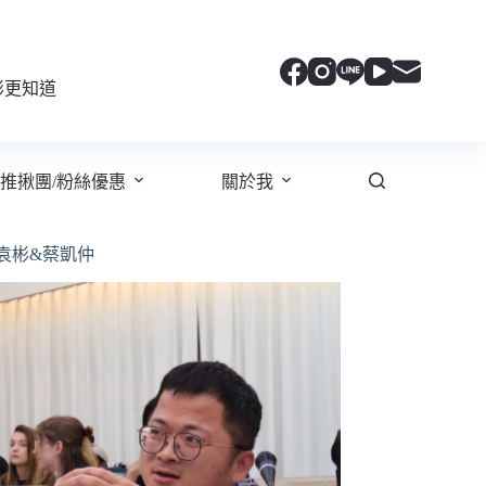
彬更知道
推揪團/粉絲優惠
關於我
袁彬&蔡凱仲