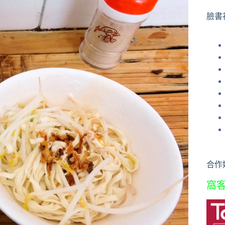
果
臉書
合作
窩