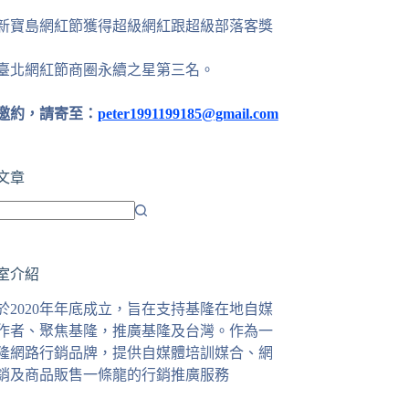
24新寶島網紅節獲得超級網紅跟超級部落客獎
25臺北網紅節商圈永續之星第三名。
邀約，請寄至：
peter1991199185@gmail.com
文章
室介紹
於2020年年底成立，旨在支持基隆在地自媒
作者、聚焦基隆，推廣基隆及台灣。作為一
隆網路行銷品牌，提供自媒體培訓媒合、網
銷及商品販售一條龍的行銷推廣服務