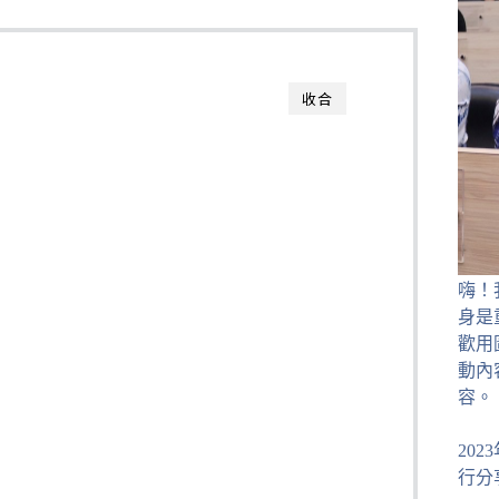
收合
嗨！
身是
歡用
動內
容。
20
行分