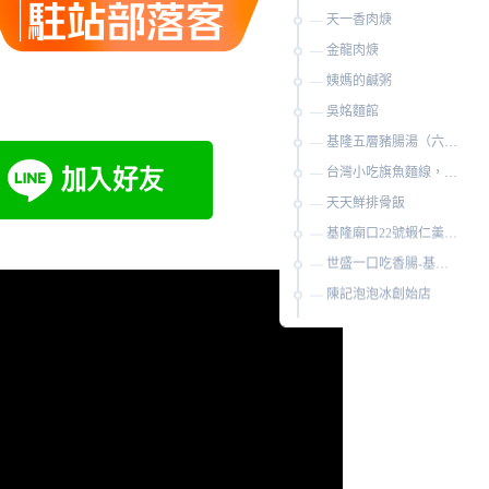
天一香肉焿
金龍肉焿
姨媽的鹹粥
吳姳麵館
基隆五層豬腸湯（六號碼頭麵店）
台灣小吃旗魚麵線，旗魚湯
天天鮮排骨飯
基隆廟口22號蝦仁羹豬腳
世盛一口吃香腸-基隆廟口43-1號
陳記泡泡冰創始店