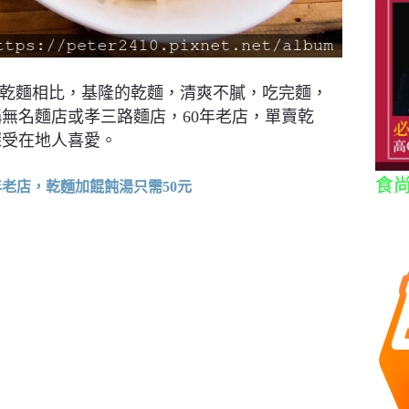
的乾麵相比，基隆的乾麵，清爽不膩，吃完麵，
無名麵店或孝三路麵店，60年老店，單賣乾
深受在地人喜愛。
食
年老店，乾麵加餛飩湯只需50元