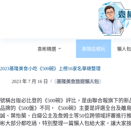
跳
至
主
要
內
容
袁彬精選
基隆這樣玩
懶人包
2023基隆美食小吃《500碗》上榜16家名單總整理
2023 年 7 月 16 日
基隆美食旅遊懶人包
號稱台版必比登的《500碗》評比，是由聯合報旗下的新
品牌的《500盤》不同，《500碗》主要是評選全台及
誠、葉怡蘭、白癡公主及詹姆士等50位跨領域評審進行推
彬大部分都吃過，特別整理一篇懶人包給大家，讓大家