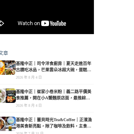
文章
基隆中正｜司令洋食廚房｜夏天走進百年
古蹟吃冰品，芒果雲朵冰超大碗，蛋糕、
甜點及炸物都在水準之上
2026 年 8 月 4 日
基隆中正｜崔家小卷米粉｜義二路平價美
食推薦，開在小A蟹麵原店面，最推綜合
海鮮麵
2026 年 8 月 4 日
基隆中正｜蕾貝時光Tea&Coffee｜正濱漁
港美食新亮點，除了咖啡及飲料，主食也
很有特色
2026 年 7 月 31 日