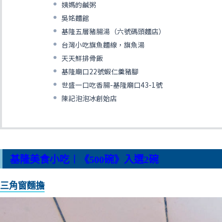
姨媽的鹹粥
吳姳麵館
基隆五層豬腸湯（六號碼頭麵店）
台灣小吃旗魚麵線，旗魚湯
天天鮮排骨飯
基隆廟口22號蝦仁羹豬腳
世盛一口吃香腸-基隆廟口43-1號
陳記泡泡冰創始店
基隆美食小吃︱《500碗》入選2碗
三角窗麵擔