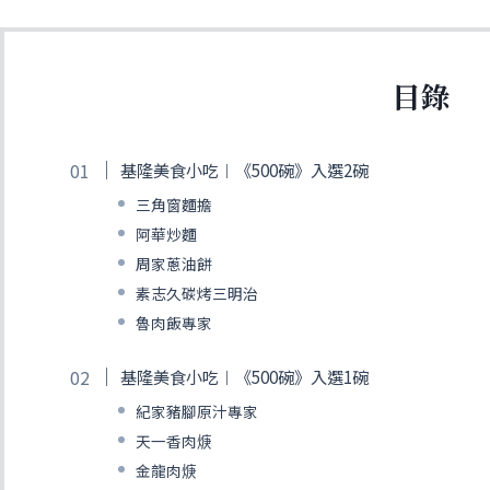
目錄
基隆美食小吃︱《500碗》入選2碗
三角窗麵擔
阿華炒麵
周家蔥油餅
素志久碳烤三明治
魯肉飯專家
基隆美食小吃︱《500碗》入選1碗
紀家豬腳原汁專家
天一香肉焿
金龍肉焿