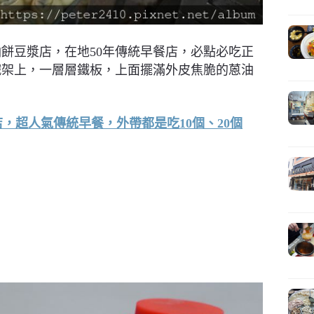
餅豆漿店，在地50年傳統早餐店，必點必吃正
鐵架上，一層層鐵板，上面擺滿外皮焦脆的蒽油
。
，超人氣傳統早餐，外帶都是吃10個、20個