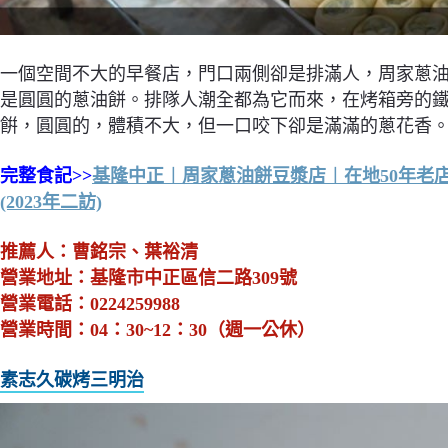
一個空間不大的早餐店，門口兩側卻是排滿人，周家蔥油
是圓圓的蔥油餅。排隊人潮全都為它而來，在烤箱旁的
餠，圓圓的，體積不大，但一口咬下卻是滿滿的蔥花香
完整食記>>
基隆中正︱周家蔥油餅豆漿店︱在地50年老店
(2023年二訪)
推薦人：曹銘宗、葉裕清
營業地址：基隆市中正區信二路309號
營業電話：0224259988
營業時間：04：30~12：30（週一公休）
素志久碳烤三明治