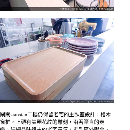
閑閑siansian二樓仍保留老宅的主臥室設計，檜木
窗框，上頭有美麗花紋的雕刻，沿著筆直的走
道，細細品味復古的老宅氣氛，走到窗外陽台，