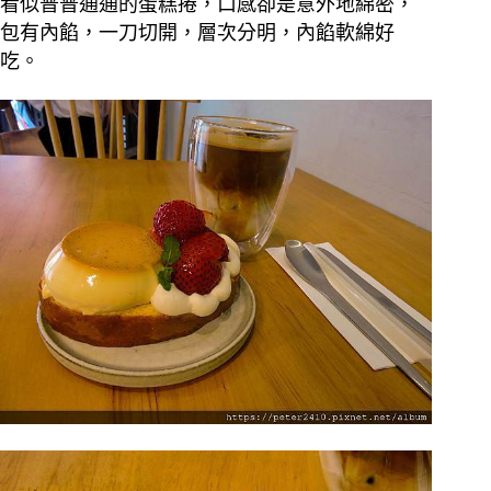
看似普普通通的蛋糕捲，口感卻是意外地綿密，
包有內餡，一刀切開，層次分明，內餡軟綿好
吃。