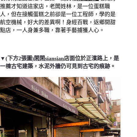
推薦才知道這家店，老闆姓林，是一位蛋糕職
人，但在接觸蛋糕之前卻是一位工程師，學的是
航空機械，好大的差異啊！身經百戰，返鄉開甜
點店，一人身兼多職，靠著手藝擄獲人心。
▼(下方2張圖)
閑閑siansian
店面位於正濱路上，是
一棟古宅建築，水泥外牆仍可見到古宅的痕跡。