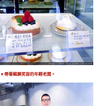
▼帶著靦腆笑容的年輕老闆。