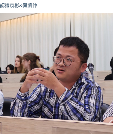
認識袁彬&蔡凱仲