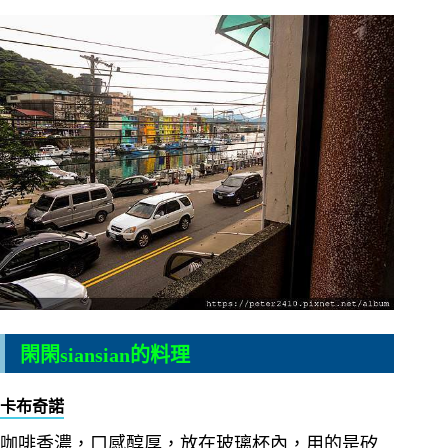
閑閑siansian的料理
卡布奇諾
咖啡香濃，口感醇厚，放在玻璃杯內，用的是矽