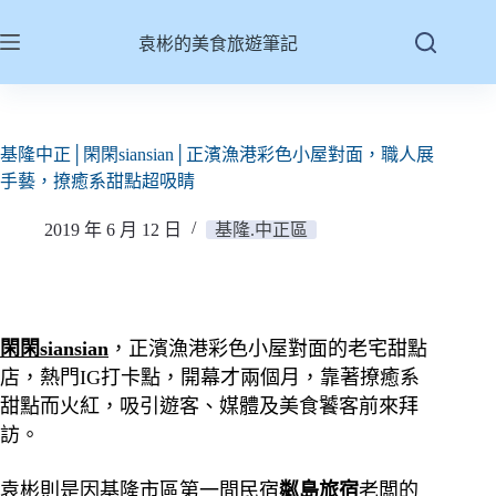
跳
至
袁彬的美食旅遊筆記
主
要
內
容
基隆中正│閑閑siansian│正濱漁港彩色小屋對面，職人展
手藝，撩癒系甜點超吸睛
2019 年 6 月 12 日
基隆.中正區
閑閑siansian
，正濱漁港彩色小屋對面的老宅甜點
店，熱門IG打卡點，開幕才兩個月，靠著撩癒系
甜點而火紅，吸引遊客、媒體及美食饕客前來拜
訪。
袁彬則是因基隆市區第一間民宿
粼島旅宿
老闆的