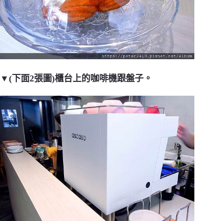
▼(下面2張圖)櫃台上的咖啡機跟盤子。