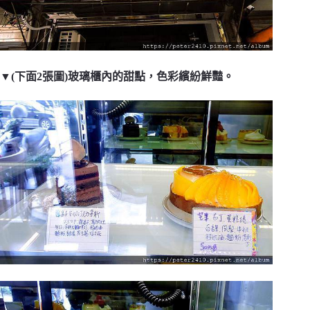
▼(下面2張圖)玻璃櫃內的甜點，色彩繽紛鮮豔。