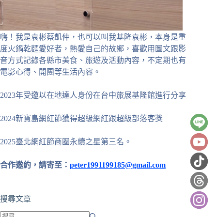
嗨！我是袁彬蔡凱仲，也可以叫我基隆袁彬，本身是重
度火鍋乾麵愛好者，熱愛自己的故鄉，喜歡用圖文跟影
音方式記錄各縣市美食、旅遊及活動內容，不定期也有
電影心得、開團等生活內容。
2023年受邀以在地達人身份在台中旅展基隆館進行分享
2024新寶島網紅節獲得超級網紅跟超級部落客獎
2025臺北網紅節商圈永續之星第三名。
合作邀約，請寄至：
peter1991199185@gmail.com
搜尋文章