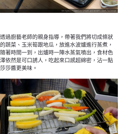
透過廚藝老師的親身指導，帶著我們將切成條狀
的蔬菜、玉米筍跟地瓜，放進水波爐進行蒸煮，
隨著時間一到，出爐時一陣水蒸氣噴出，食材色
澤依然是可口誘人，吃起來口感超綿密，沾一點
莎莎醬更美味。