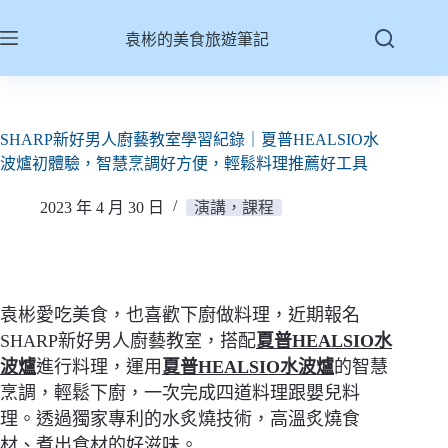
跳
至
袁彬的美食旅遊筆記
主
要
內
容
SHARP新好男人廚藝教室學習紀錄｜夏普HEALSIO水
波爐初體驗，智慧烹調好方便，輕鬆料理推薦好工具
2023 年 4 月 30 日
演講，課程
袁彬愛吃美食，也喜歡下廚做料理，近期報名
SHARP新好男人廚藝教室，搭配
夏普HEALSIO水
波爐
進行料理，運用
夏普HEALSIO水波爐
的智慧
烹調，輕鬆下廚，一次完成四道料理跟嬰兒料
理。透過獨家專利的水炙燒技術，高溫炙燒食
材、煮出食材的好滋味。