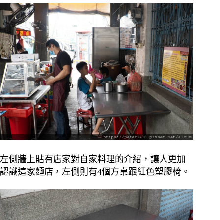
左側牆上貼有店家對自家料理的介紹，讓人更加
認識這家麵店，左側則有4個方桌跟紅色塑膠椅。