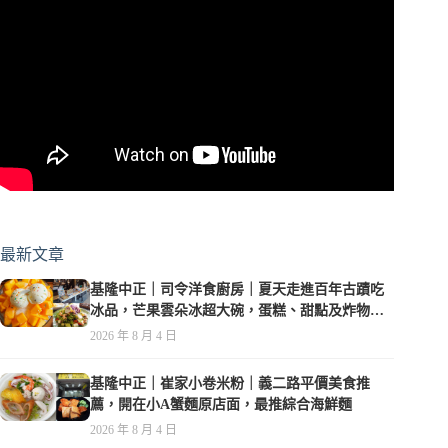
最新文章
基隆中正｜司令洋食廚房｜夏天走進百年古蹟吃
冰品，芒果雲朵冰超大碗，蛋糕、甜點及炸物都
在水準之上
2026 年 8 月 4 日
基隆中正｜崔家小卷米粉｜義二路平價美食推
薦，開在小A蟹麵原店面，最推綜合海鮮麵
2026 年 8 月 4 日