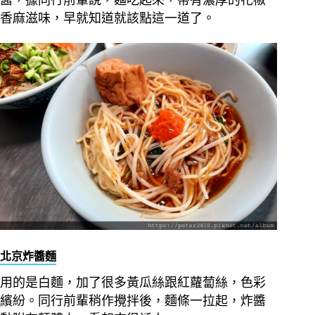
香麻滋味，早就知道就該點這一道了。
北京炸醬麵
用的是白麵，加了很多黃瓜絲跟紅蘿蔔絲，色彩
繽紛。同行前輩稍作攪拌後，麵條一拉起，炸醬