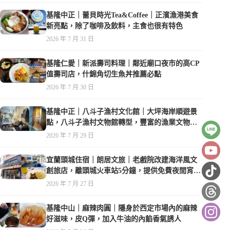
基隆中正｜蕾貝時光Tea&Coffee｜正濱漁港美食
新亮點，除了咖啡及飲料，主食也很有特色
2026 年 7 月 31 日
基隆仁愛｜新派壽司料理｜鄰近廟口夜市的高CP
值壽司店，什錦角切生魚丼推薦必點
2026 年 7 月 30 日
基隆中正｜八斗子漁村文化館｜大坪海岸順遊景
點，八斗子漁村文物館轉型，豐富的漁業文物，
值得走訪
2026 年 7 月 29 日
宜蘭頭城住宿｜朗居文旅｜老戲院改建海洋風文
創旅店，離頭城火車站5分鐘，提供免費夜間宵
夜，親子遊戲空間
2026 年 7 月 27 日
基隆中山｜麻辣肉圓｜隱身於西定市場內的麻辣
好滋味，皮Q彈，加入牛油的內餡香氣誘人