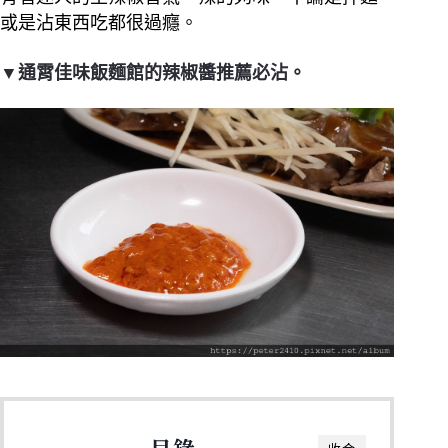
或是沾東西吃都很過癮。
▼通霄佳味飯麵館的辣椒醬推薦必沾。
目錄