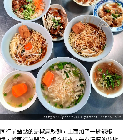
同行前輩點的是椒麻乾麵，上面加了一匙辣椒
醬，據同行前輩說，麵吃起來，帶有濃厚的花椒