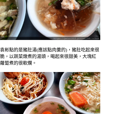
袁彬點的是豬肚湯(應該點肉羹的)，豬肚吃起來很
脆，以蔬菜燉煮的湯頭，喝起來很甜美，大塊紅
蘿蔔煮的很軟爛。