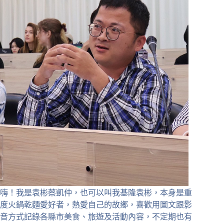
嗨！我是袁彬蔡凱仲，也可以叫我基隆袁彬，本身是重
度火鍋乾麵愛好者，熱愛自己的故鄉，喜歡用圖文跟影
音方式記錄各縣市美食、旅遊及活動內容，不定期也有