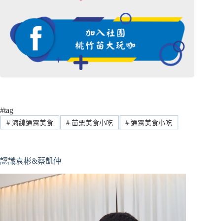
#tag
#
海線通霄美食
#
苗栗美食小吃
#
通霄美食小吃
認識袁彬&蔡凱仲