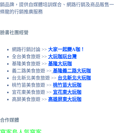
條
銷品牌，提供自媒體培訓媒合、網路行銷及商品販售一
件
條龍的行銷推廣服務
的
結
果
臉書社團經營
網路行銷討論 >>
大家一起變A咖！
全台美食旅遊 >>
大玩咖玩台灣
基隆美食旅遊 >>
基隆大玩咖
義二路美食旅遊 >>
基隆義二路大玩咖
台北新北美食旅遊 >>
台北新北大玩咖
桃竹苗美食旅遊 >>
桃竹苗大玩咖
宜花東美食旅遊 >>
宜花東大玩咖
高屏美食旅遊 >>
高雄屏東大玩咖
合作媒體
窩客島人氣窩客