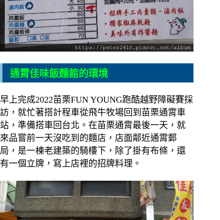
通霄佳味飯麵館
的環境
早上完成2022苗栗FUN YOUNG跑酷越野障礙賽採
訪，就忙著搭計程車從飛牛牧場回到苗栗通霄車
站，準備搭車回台北。在苗栗通霄最後一天，就
來品嘗前一天沒吃到的麵店，店面鄰近通霄郵
局，是一棟老建築的騎樓下，除了掛有布條，還
有一個立牌，寫上店裡的招牌料理。