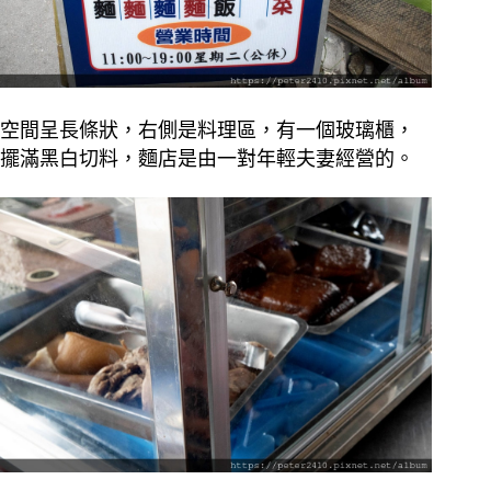
空間呈長條狀，右側是料理區，有一個玻璃櫃，
擺滿黑白切料，麵店是由一對年輕夫妻經營的。