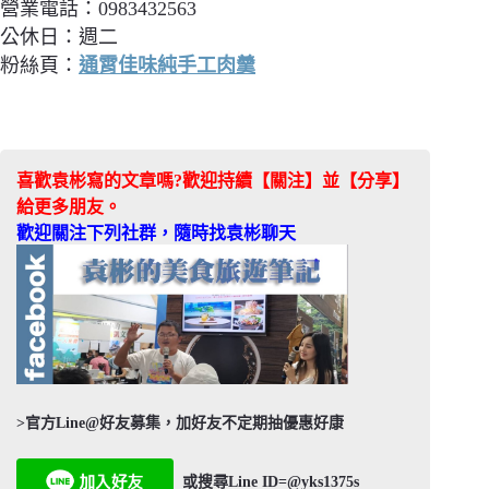
營業電話：0983432563
公休日：週二
粉絲頁：
通霄佳味純手工肉羹
喜歡袁彬寫的文章嗎?歡迎持續【關注】並【分享】
給更多朋友。
歡迎關注下列社群，隨時找袁彬聊天
>官方Line@好友募集，加好友不定期抽優惠好康
或搜尋Line ID=@yks1375s