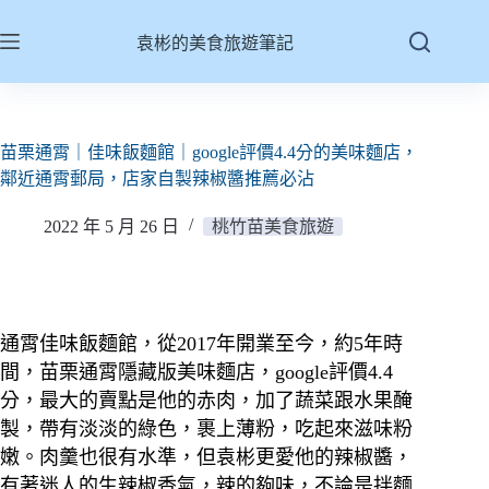
跳
至
袁彬的美食旅遊筆記
主
要
內
容
苗栗通霄｜佳味飯麵館｜google評價4.4分的美味麵店，
鄰近通霄郵局，店家自製辣椒醬推薦必沾
2022 年 5 月 26 日
桃竹苗美食旅遊
通霄佳味飯麵館，從2017年開業至今，約5年時
間，苗栗通霄隱藏版美味麵店，google評價4.4
分，最大的賣點是他的赤肉，加了蔬菜跟水果醃
製，帶有淡淡的綠色，裹上薄粉，吃起來滋味粉
嫩。肉羹也很有水準，但袁彬更愛他的辣椒醬，
有著迷人的生辣椒香氣，辣的夠味，不論是拌麵