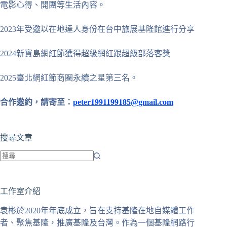
電影心得、開團等生活內容。
2023年受邀以在地達人身份在台中旅展基隆館進行分享
2024新寶島網紅節獲得超級網紅跟超級部落客獎
2025臺北網紅節商圈永續之星第三名。
合作邀約，請寄至：
peter1991199185@gmail.com
搜尋文章
找
不
工作室介紹
到
符
袁彬於2020年年底成立，旨在支持基隆在地自媒體工作
合
者、聚焦基隆，推廣基隆及台灣。作為一個基隆網路行