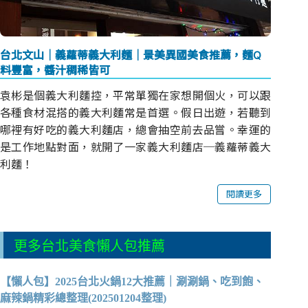
台北文山｜義蘿蒂義大利麵｜景美異國美食推薦，麵Q
料豐富，醬汁稠稀皆可
袁彬是個義大利麵控，平常單獨在家想開個火，可以跟
各種食材混搭的義大利麵常是首選。假日出遊，若聽到
哪裡有好吃的義大利麵店，總會抽空前去品嘗。幸運的
是工作地點對面，就開了一家義大利麵店─義蘿蒂義大
利麵！
閱讀更多
更多台北美食懶人包推薦
【懶人包】2025台北火鍋12大推薦｜涮涮鍋、吃到飽、
麻辣鍋精彩總整理(202501204整理)