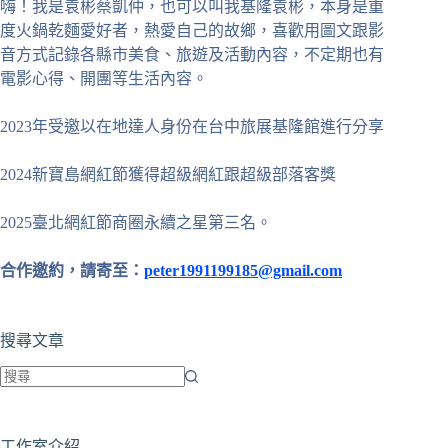
嗨！我是袁彬蔡凱仲，也可以叫我基隆袁彬，本身是重
度火鍋乾麵愛好者，熱愛自己的故鄉，喜歡用圖文跟影
音方式記錄各縣市美食、旅遊及活動內容，不定期也有
電影心得、開團等生活內容。
2023年受邀以在地達人身份在台中旅展基隆館進行分享
2024新寶島網紅節獲得超級網紅跟超級部落客獎
2025臺北網紅節商圈永續之星第三名。
合作邀約，請寄至：
peter1991199185@gmail.com
搜尋文章
找
不
工作室介紹
到