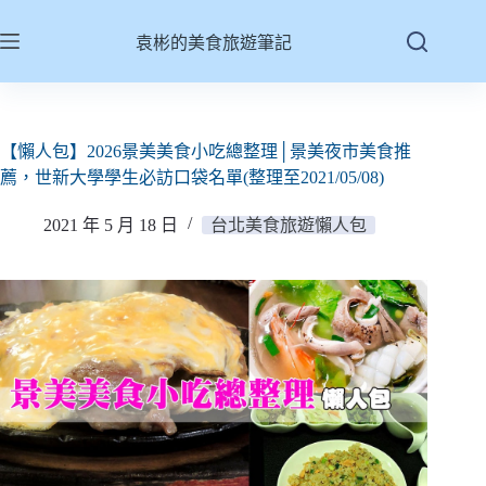
跳
至
袁彬的美食旅遊筆記
主
要
內
容
【懶人包】2026景美美食小吃總整理│景美夜市美食推
薦，世新大學學生必訪口袋名單(整理至2021/05/08)
2021 年 5 月 18 日
台北美食旅遊懶人包