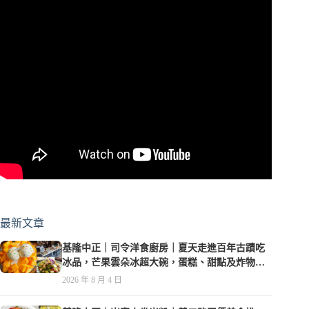
最新文章
基隆中正｜司令洋食廚房｜夏天走進百年古蹟吃
冰品，芒果雲朵冰超大碗，蛋糕、甜點及炸物都
在水準之上
2026 年 8 月 4 日