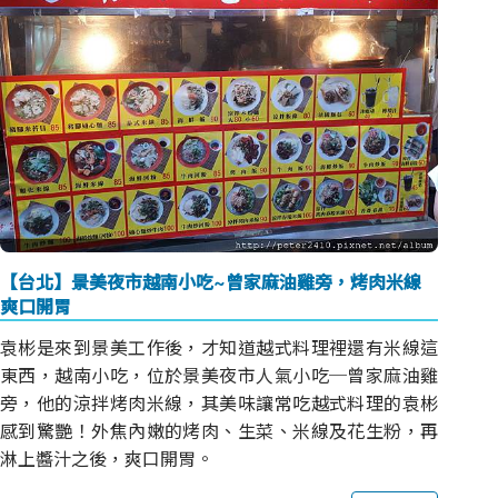
【台北】景美夜市越南小吃~曾家麻油雞旁，烤肉米線
爽口開胃
袁彬是來到景美工作後，才知道越式料理裡還有米線這
東西，越南小吃，位於景美夜市人氣小吃─曾家麻油雞
旁，他的涼拌烤肉米線，其美味讓常吃越式料理的袁彬
感到驚艷！外焦內嫩的烤肉、生菜、米線及花生粉，再
淋上醬汁之後，爽口開胃。