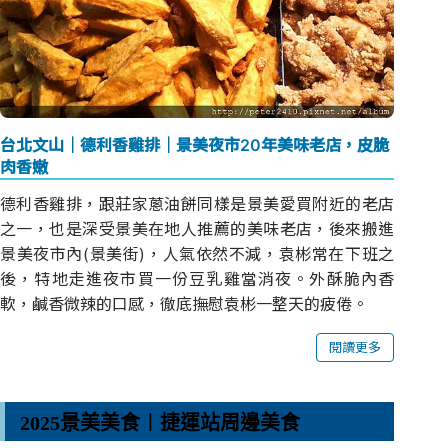
台北文山｜德利香雞排｜景美夜市20年美味老店，皮脆
肉香嫩
德利香雞排，跟莊家蔥油餅同樣是景美愛買附近的老店
之一，也是深受景美在地人推薦的美味老店，後來搬進
景美夜市內(景美街)，人氣依然不減，袁彬常在下班之
後，特地走進夜市買一份豆乳雞當消夜。外酥脆內香
軟，鹹香微辣的口感，徹底撫慰袁彬一整天的疲倦。
閱讀更多
2025景美美食︱捷運站周邊美食