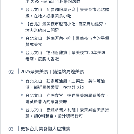
小吃 VS Friends 河粉米粉烤肉
台北文山｜阿昌麵線臭豆腐｜景美夜市必吃麵
線，在地人必推美食小吃
【台北】景美夜市越南小吃~曾家麻油雞旁，
烤肉米線爽口開胃
台北文山｜越南河內小吃｜景美夜市內的平價
越式美食
台北文山｜德利香雞排｜景美夜市20年美味
老店，皮脆肉香嫩
2025景美美食︱捷運站周邊美食
台北文山｜莊家蔥油餅‧韭菜盒｜美味蔥油
派，鄰近景美愛買，在地好味道
台北文山｜老凃食堂｜捷運景美站周邊美食，
隱藏於巷內的家常美味
台北文山｜義蘿蒂義大利麵｜景美異國美食推
薦，麵Q料豐富，醬汁稠稀皆可
更多台北美食懶人包推薦