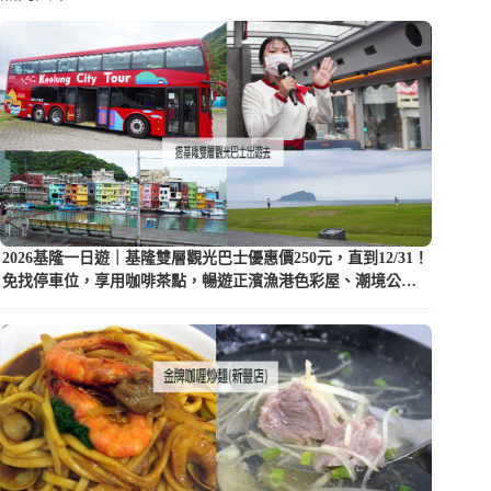
2026基隆一日遊｜基隆雙層觀光巴士優惠價250元，直到12/31！
免找停車位，享用咖啡茶點，暢遊正濱漁港色彩屋、潮境公園
等5大景點