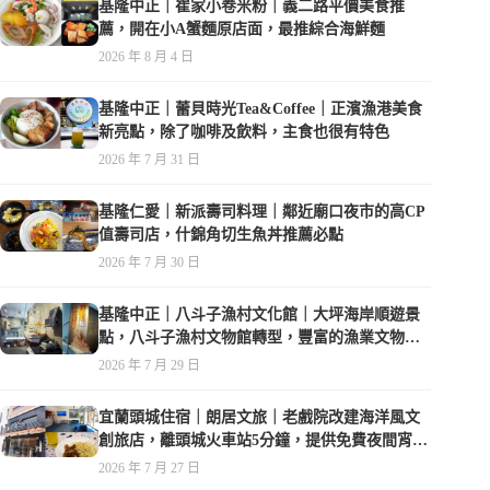
基隆中正｜崔家小卷米粉｜義二路平價美食推
薦，開在小A蟹麵原店面，最推綜合海鮮麵
2026 年 8 月 4 日
基隆中正｜蕾貝時光Tea&Coffee｜正濱漁港美食
新亮點，除了咖啡及飲料，主食也很有特色
2026 年 7 月 31 日
基隆仁愛｜新派壽司料理｜鄰近廟口夜市的高CP
值壽司店，什錦角切生魚丼推薦必點
2026 年 7 月 30 日
基隆中正｜八斗子漁村文化館｜大坪海岸順遊景
點，八斗子漁村文物館轉型，豐富的漁業文物，
值得走訪
2026 年 7 月 29 日
宜蘭頭城住宿｜朗居文旅｜老戲院改建海洋風文
創旅店，離頭城火車站5分鐘，提供免費夜間宵
夜，親子遊戲空間
2026 年 7 月 27 日