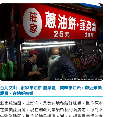
台北文山｜莊家蔥油餅‧韭菜盒｜美味蔥油派，鄰近景美
愛買，在地好味道
莊家蔥油餅 ‧ 韭菜盒，景美在地私藏好味道，攤位原本
在景美愛買旁，現在則改到景後街便利商店前，每到下
午營業時間，攤位前總是排滿人潮，包括豐橋美語的家