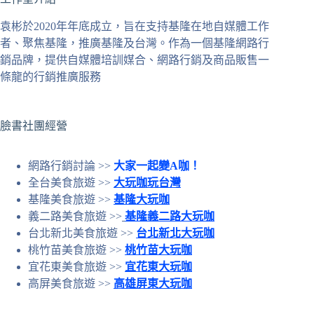
符
袁彬於2020年年底成立，旨在支持基隆在地自媒體工作
合
者、聚焦基隆，推廣基隆及台灣。作為一個基隆網路行
條
銷品牌，提供自媒體培訓媒合、網路行銷及商品販售一
件
條龍的行銷推廣服務
的
結
果
臉書社團經營
網路行銷討論 >>
大家一起變A咖！
全台美食旅遊 >>
大玩咖玩台灣
基隆美食旅遊 >>
基隆大玩咖
義二路美食旅遊 >>
基隆義二路大玩咖
台北新北美食旅遊 >>
台北新北大玩咖
桃竹苗美食旅遊 >>
桃竹苗大玩咖
宜花東美食旅遊 >>
宜花東大玩咖
高屏美食旅遊 >>
高雄屏東大玩咖