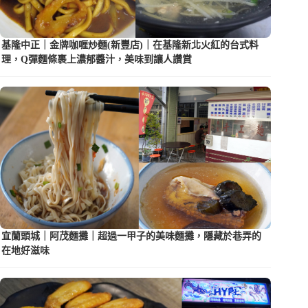
基隆中正｜金牌咖喱炒麵(新豐店)｜在基隆新北火紅的台式料
理，Q彈麵條裹上濃郁醬汁，美味到讓人讚賞
宜蘭頭城｜阿茂麵攤｜超過一甲子的美味麵攤，隱藏於巷弄的
在地好滋味