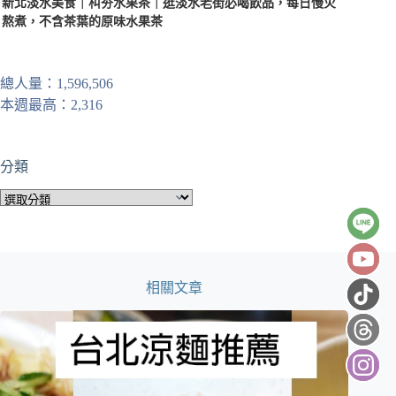
新北淡水美食｜朻夯水果茶｜逛淡水老街必喝飲品，每日慢火
熬煮，不含茶葉的原味水果茶
總人量：1,596,506
本週最高：2,316
分類
分
類
相關文章