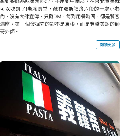
想到餐廳品味家常料理，不用到中南部，在台北景美就
可以吃到了!老凃食堂，藏在羅斯福路六段的一處小巷
內，沒有大肆宣傳，只發DM，每到用餐時間，卻是饕客
滿座。第一個發掘它的卻不是袁彬，而是豐橋美語的帥
哥外師。
閱讀更多