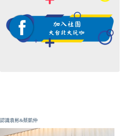
認識袁彬&蔡凱仲