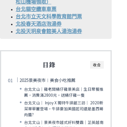
松山機場領取）
台北貓空纜車車票
台北市立天文科學教育館門票
北投春天酒店泡湯券
北投天玥泉會館美人湯泡湯券
目錄
收合
2025景美夜市︱美食小吃推薦
台北文山｜雞老闆桶仔雞景美店｜生日聚餐推
薦，消費滿2800元，送桶仔雞一隻
台北文山│ Injoy X 獨特牛排館三訪│ 2020新
菜單華麗登場，牛排要加美國起司還是墨西哥
肉醬?
台北文山│景美夜市越式好料雙霸│芷英越南