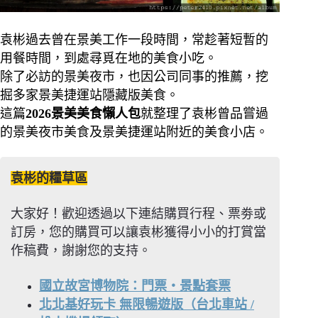
袁彬過去曾在景美工作一段時間，常趁著短暫的
用餐時間，到處尋覓在地的美食小吃。
除了必訪的景美夜市，也因公司同事的推薦，挖
掘多家景美捷運站隱藏版美食。
這篇
2026景美美食懶人包
就整理了袁彬曾品嘗過
的景美夜市美食及景美捷運站附近的美食小店。
袁彬的糧草區
大家好！歡迎透過以下連結購買行程、票劵或
訂房，您的購買可以讓袁彬獲得小小的打賞當
作稿費，謝謝您的支持。
國立故宮博物院：門票・景點套票
北北基好玩卡 無限暢遊版（台北車站 /