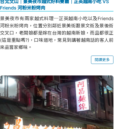
台北文山│景美夜市越式好料雙霸│芷英越南小吃 VS
Friends 河粉米粉烤肉
景美夜市有兩家越式料理─芷英越南小吃以及Friends
河粉米粉烤肉，位置分別鄰近景美街跟景文街及景後街
交叉口，老闆娘都是嫁在台灣的越南新娘，而且都很正
(這是重點嗎?)，口味道地，常見到講著越南話的客人前
來品嘗家鄉味。
閱讀更多