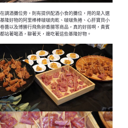
在調酒攤位旁，則有提供配酒小食的攤位，用的是入選
基隆好物的阿里棒棒啵啵肉乾、啵啵魚捲、心肝寶貝小
卷醬以及博勝行飛魚卵香腸等商品，真的好搭啊，貴賓
都站著喝酒，聊著天，邊吃著這些基隆好物。