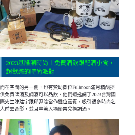
2023基隆潮時尚︱免費酒飲跟配酒小食，
超歡樂的時尚派對
而在空間的另一側，也有贊助攤位Fullmoon滿月精釀提
供免費啤酒及調酒可以品飲，他們還邀請了2023台灣國
際先生陳建宇跟邱羿竤當作攤位嘉賓，吸引很多時尚名
人前去合影，並且拿著入場船票兌換調酒。