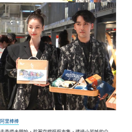
阿里棒棒
走秀還未開始，趁著空檔逛逛市集，透過小芳姊的介