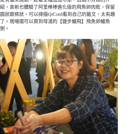
紹，袁彬也體驗了阿里棒棒進化版的飛魚卵肉乾，保留
圓狀跟條狀，可以掃描QrCord看到自己的籤文，太有趣
了。現場還可以買到母湯的【健步鱸飛】飛魚卵鱸魚
粥。