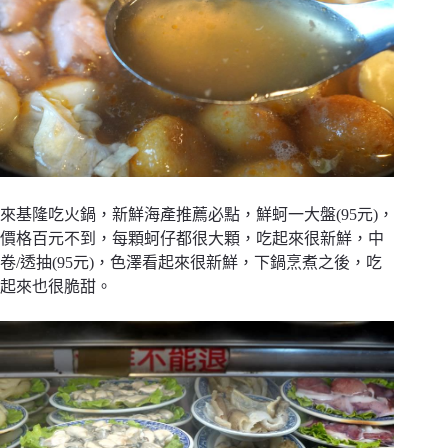
來基隆吃火鍋，新鮮海產推薦必點，鮮蚵一大盤(95元)，
價格百元不到，每顆蚵仔都很大顆，吃起來很新鮮，中
卷/透抽(95元)，色澤看起來很新鮮，下鍋烹煮之後，吃
起來也很脆甜。