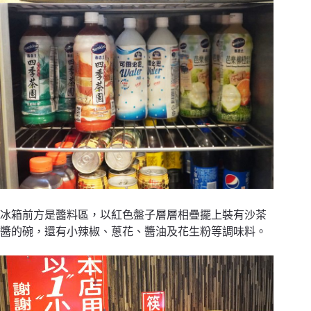
冰箱前方是醬料區，以紅色盤子層層相疊擺上裝有沙茶
醬的碗，還有小辣椒、蔥花、醬油及花生粉等調味料。