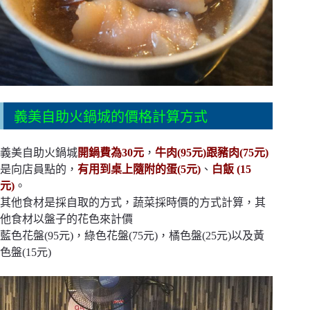
義美自助火鍋城的價格計算方式
義美自助火鍋城
開鍋費為30元
，
牛肉(95元)跟豬肉(75元)
是向店員點的，
有用到桌上隨附的蛋(5元)
、
白飯 (15
元)
。
其他食材是採自取的方式，蔬菜採時價的方式計算，其
他食材以盤子的花色來計價
藍色花盤(95元)，綠色花盤(75元)，橘色盤(25元)以及黃
色盤(15元)