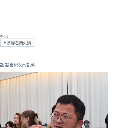
#tag
#
基隆石頭火鍋
認識袁彬&蔡凱仲