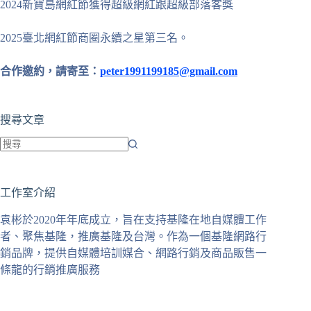
2024新寶島網紅節獲得超級網紅跟超級部落客獎
2025臺北網紅節商圈永續之星第三名。
合作邀約，請寄至：
peter1991199185@gmail.com
搜尋文章
找
不
工作室介紹
到
符
袁彬於2020年年底成立，旨在支持基隆在地自媒體工作
合
者、聚焦基隆，推廣基隆及台灣。作為一個基隆網路行
條
銷品牌，提供自媒體培訓媒合、網路行銷及商品販售一
件
條龍的行銷推廣服務
的
結
果