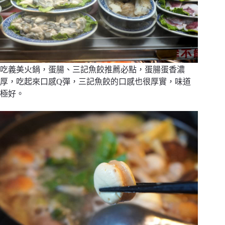
吃義美火鍋，蛋腸、三記魚餃推薦必點，蛋腸蛋香濃
厚，吃起來口感Q彈，三記魚餃的口感也很厚實，味道
極好。