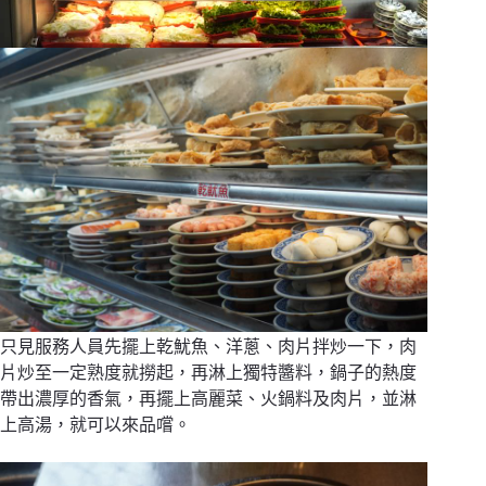
只見服務人員先擺上乾魷魚、洋蔥、肉片拌炒一下，肉
片炒至一定熟度就撈起，再淋上獨特醬料，鍋子的熱度
帶出濃厚的香氣，再擺上高麗菜、火鍋料及肉片，並淋
上高湯，就可以來品嚐。