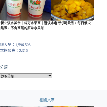
新北淡水美食｜朻夯水果茶｜逛淡水老街必喝飲品，每日慢火
熬煮，不含茶葉的原味水果茶
總人量：1,596,506
本週最高：2,316
分類
分
類
相關文章