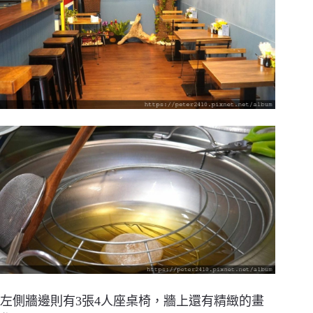
左側牆邊則有3張4人座桌椅，牆上還有精緻的畫