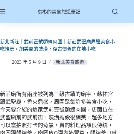
跳
至
袁彬的美食旅遊筆記
主
要
內
容
新北新莊｜武前壹號麵線肉圓｜新莊武聖廟周邊美食小
吃推薦，網美風的裝潢，復古懷舊的在地小吃
2023 年 5 月 9 日
新北美食旅遊
新莊廟街有兩座被列為三級古蹟的廟宇，慈祐宮
跟武聖廟，香火鼎盛，周圍聚集許多美食小吃，
今天要介紹的這家武前壹號麵線肉圓，店面位在
武聖廟前的武前街，裝潢擺設很網美，超多地方
可以當拍照打卡的背景，賣的料理品項很傳統，
肉圓跟麵線羹，肉圓皮Q彈內餡豐富，麵線羹口感