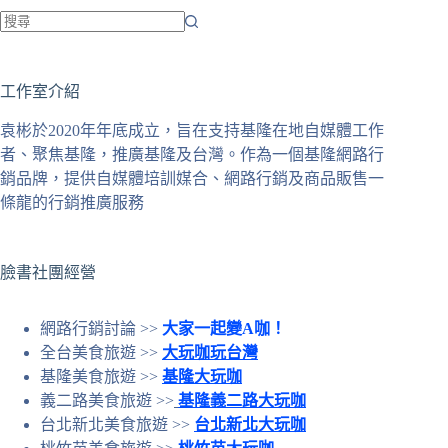
找
不
工作室介紹
到
符
袁彬於2020年年底成立，旨在支持基隆在地自媒體工作
合
者、聚焦基隆，推廣基隆及台灣。作為一個基隆網路行
條
銷品牌，提供自媒體培訓媒合、網路行銷及商品販售一
件
條龍的行銷推廣服務
的
結
果
臉書社團經營
網路行銷討論 >>
大家一起變A咖！
全台美食旅遊 >>
大玩咖玩台灣
基隆美食旅遊 >>
基隆大玩咖
義二路美食旅遊 >>
基隆義二路大玩咖
台北新北美食旅遊 >>
台北新北大玩咖