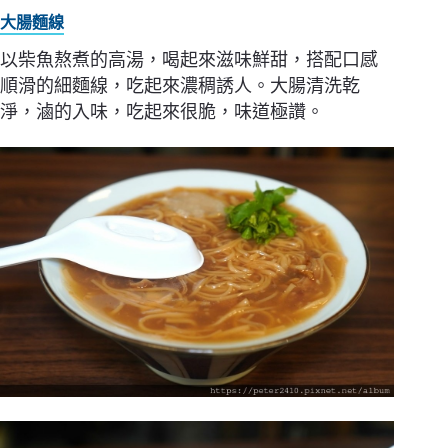
大腸麵線
以柴魚熬煮的高湯，喝起來滋味鮮甜，搭配口感
順滑的細麵線，吃起來濃稠誘人。大腸清洗乾
淨，滷的入味，吃起來很脆，味道極讚。