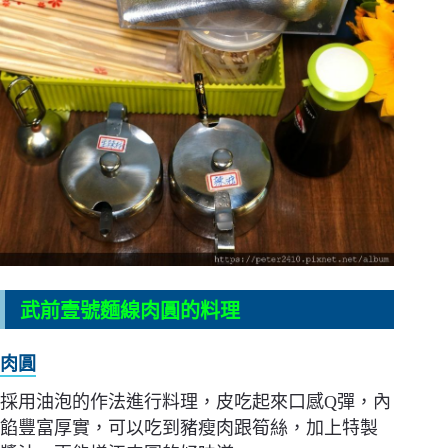
武前壹號麵線肉圓的料理
肉圓
採用油泡的作法進行料理，皮吃起來口感Q彈，內
餡豐富厚實，可以吃到豬瘦肉跟筍絲，加上特製