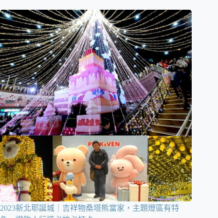
2023新北耶誕城｜吉祥物桑塔熊當家，主題燈區有特