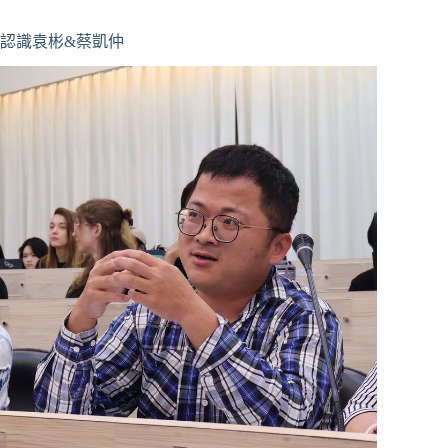
認識袁彬&蔡凱仲