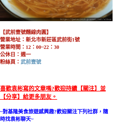
【武前壹號麵線肉圓】
營業地址：新北市新莊區武前街1號
營業時間：12：00~22：30
公休日：週一
粉絲頁：
武前壹號
喜歡袁彬寫的文章嗎?歡迎持續【關注】並
【分享】給更多朋友。
~對基隆美食旅遊感興趣?歡迎關注下列社群，隨
時找袁彬聊天~