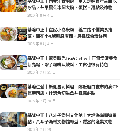
基隆中正｜司令洋食廚房｜夏天走進百年古蹟吃
冰品，芒果雲朵冰超大碗，蛋糕、甜點及炸物都
在水準之上
2026 年 8 月 4 日
基隆中正｜崔家小卷米粉｜義二路平價美食推
薦，開在小A蟹麵原店面，最推綜合海鮮麵
2026 年 8 月 4 日
基隆中正｜蕾貝時光Tea&Coffee｜正濱漁港美食
新亮點，除了咖啡及飲料，主食也很有特色
2026 年 7 月 31 日
基隆仁愛｜新派壽司料理｜鄰近廟口夜市的高CP
值壽司店，什錦角切生魚丼推薦必點
2026 年 7 月 30 日
基隆中正｜八斗子漁村文化館｜大坪海岸順遊景
點，八斗子漁村文物館轉型，豐富的漁業文物，
值得走訪
2026 年 7 月 29 日