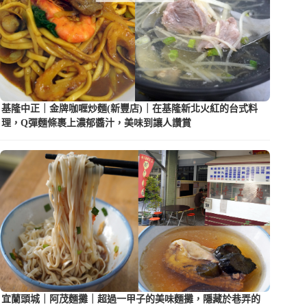
基隆中正｜金牌咖喱炒麵(新豐店)｜在基隆新北火紅的台式料
理，Q彈麵條裹上濃郁醬汁，美味到讓人讚賞
宜蘭頭城｜阿茂麵攤｜超過一甲子的美味麵攤，隱藏於巷弄的