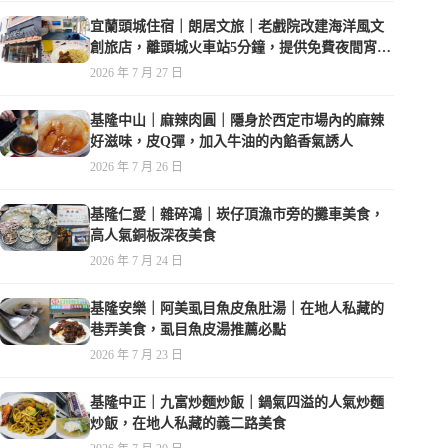
宜蘭頭城住宿｜朗居文旅｜老戲院改建海洋風文
創旅店，離頭城火車站5分鐘，提供免費夜間宵
夜，親子遊戲空間
2026 年 7 月 27 日
基隆中山｜麻辣肉圓｜隱身於西定市場內的麻辣
好滋味，皮Q彈，加入牛油的內餡香氣誘人
2026 年 7 月 26 日
基隆仁愛｜雜碎鴻｜崁仔頂漁市旁的攤車美食，
高人氣銅板深夜美食
2026 年 7 月 24 日
基隆安樂｜阿美虱目魚皮魚肚湯｜在地人私藏的
巷弄美食，虱目魚皮湯推薦必點
2026 年 7 月 23 日
基隆中正｜九富炒麵炒飯｜鍋氣四溢的人氣炒麵
炒飯，在地人私藏的義二路美食