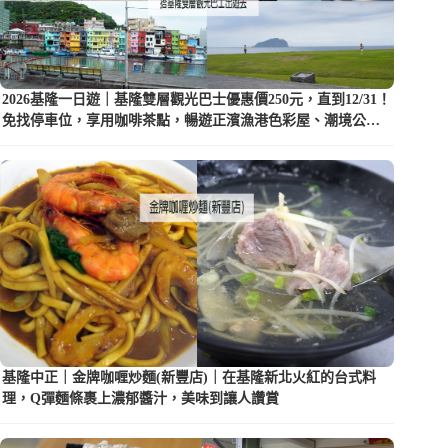
2026基隆一日遊｜基隆雙層觀光巴士優惠價250元，直到12/31！
免找停車位，享用咖啡茶點，暢遊正濱漁港色彩屋、潮境公園
等5大景點
基隆中正｜金牌咖喱炒麵(新豐店)｜在基隆新北火紅的台式料
理，Q彈麵條裹上濃郁醬汁，美味到讓人讚賞