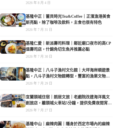
2026 年 8 月 4 日
基隆中正｜蕾貝時光Tea&Coffee｜正濱漁港美食
新亮點，除了咖啡及飲料，主食也很有特色
2026 年 7 月 31 日
基隆仁愛｜新派壽司料理｜鄰近廟口夜市的高CP
值壽司店，什錦角切生魚丼推薦必點
2026 年 7 月 30 日
基隆中正｜八斗子漁村文化館｜大坪海岸順遊景
點，八斗子漁村文物館轉型，豐富的漁業文物，
值得走訪
2026 年 7 月 29 日
宜蘭頭城住宿｜朗居文旅｜老戲院改建海洋風文
創旅店，離頭城火車站5分鐘，提供免費夜間宵
夜，親子遊戲空間
2026 年 7 月 27 日
基隆中山｜麻辣肉圓｜隱身於西定市場內的麻辣