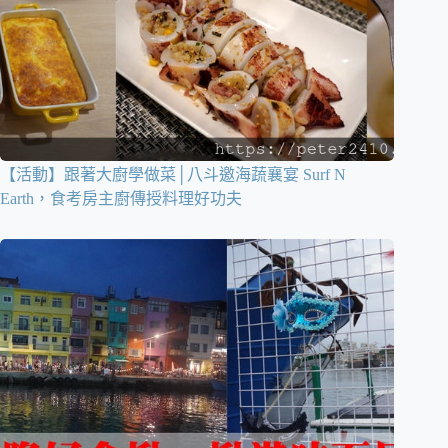
【活動】跟著大廚學做菜│八斗邀海蔬襄宴 Surf N
Earth，食考房主廚傳授料理好功夫