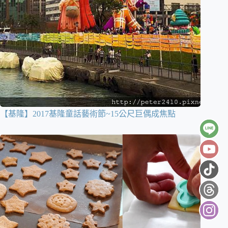
【基隆】2017基隆童話藝術節~15公尺巨偶成焦點