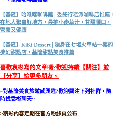
一、
基隆咖啡廳推薦
【基隆】哈唯喀咖啡館│委託行老派咖啡店推薦，
在地人聚會好地方，最推小麥草汁，甘甜順口，
營養又健康
【基隆】KiKi Dessert│隱身在七堵火車站一樓的
夢幻甜點店，基隆甜點美食推薦
喜歡袁彬寫的文章嗎?歡迎持續【關注】並
【分享】給更多朋友。
~對基隆美食旅遊感興趣?歡迎關注下列社群，隨
時找袁彬聊天~
>精彩內容定期在官方粉絲頁公布