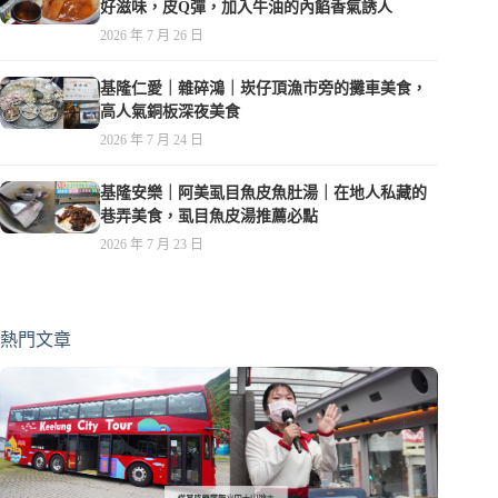
好滋味，皮Q彈，加入牛油的內餡香氣誘人
2026 年 7 月 26 日
基隆仁愛｜雜碎鴻｜崁仔頂漁市旁的攤車美食，
高人氣銅板深夜美食
2026 年 7 月 24 日
基隆安樂｜阿美虱目魚皮魚肚湯｜在地人私藏的
巷弄美食，虱目魚皮湯推薦必點
2026 年 7 月 23 日
熱門文章