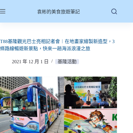
跳
至
袁彬的美食旅遊筆記
主
要
內
容
T88基隆觀光巴士亮相記者會︱在地畫家繪製新造型，3
條路線暢遊新景點，快來一趟海派浪漫之旅
2021 年 12 月 1 日
基隆活動