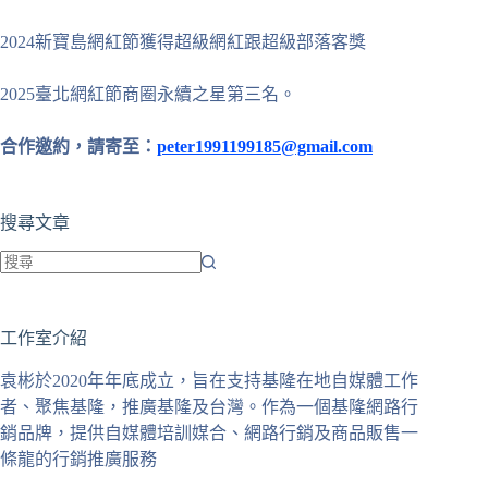
2024新寶島網紅節獲得超級網紅跟超級部落客獎
2025臺北網紅節商圈永續之星第三名。
合作邀約，請寄至：
peter1991199185@gmail.com
搜尋文章
找
不
工作室介紹
到
符
袁彬於2020年年底成立，旨在支持基隆在地自媒體工作
合
者、聚焦基隆，推廣基隆及台灣。作為一個基隆網路行
條
銷品牌，提供自媒體培訓媒合、網路行銷及商品販售一
件
條龍的行銷推廣服務
的