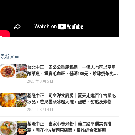
最新文章
台北中正｜周公公重慶鍋霸｜一個人也可以享用
酸菜魚、重慶毛血旺，低消180元，珍珠奶茶免費
喝到爽
2026 年 8 月 5 日
基隆中正｜司令洋食廚房｜夏天走進百年古蹟吃
冰品，芒果雲朵冰超大碗，蛋糕、甜點及炸物都
在水準之上
2026 年 8 月 4 日
基隆中正｜崔家小卷米粉｜義二路平價美食推
薦，開在小A蟹麵原店面，最推綜合海鮮麵