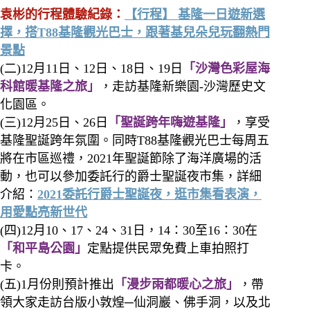
袁彬的行程體驗紀錄：
【行程】 基隆一日遊新選
擇，搭T88基隆觀光巴士，跟著基兒朵兒玩翻熱門
景點
(二)12月11日、12日、18日、19日
「沙灣色彩屋海
科館暖基隆之旅」
，走訪基隆新樂園-沙灣歷史文
化園區。
(三)12月25日、26日
「聖誕跨年嗨遊基隆」
，享受
基隆聖誕跨年氛圍。同時T88基隆觀光巴士每周五
將在市區巡禮，2021年聖誕節除了海洋廣場的活
動，也可以參加委託行的爵士聖誕夜市集，詳細
介紹：
2021委託行爵士聖誕夜，逛市集看表演，
用愛點亮新世代
(四)12月10、17、24、31日，14：30至16：30在
「和平島公園」
定點提供民眾免費上車拍照打
卡。
(五)1月份則預計推出
「漫步雨都暖心之旅」
，帶
領大家走訪台版小敦煌─仙洞巖、佛手洞，以及北