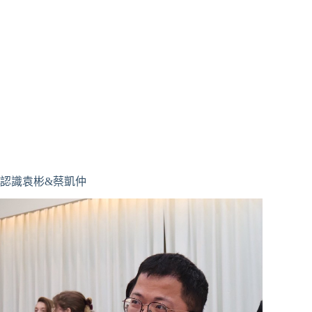
認識袁彬&蔡凱仲