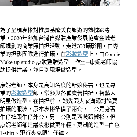
為了呈現袁彬對推廣基隆美食旅遊的熱忱跟專
業，2020年參加台灣自媒體產業發展協會金城老
師規劃的商業照拍攝活動，走進333攝影棚，由專
業的攝影團隊進行拍攝，在
彩妝造型
上，由Connie
Make up studio 康妝整體造型工作室─康妮老師協
助提供建議，並且到現場做造型。
康妮老師，本身是高知名度的新娘秘書，也是專
業的
彩妝造型
師，常參與各種廣告拍攝，替藝人
明星做造型。在拍攝前˙，她先跟大家溝通討論要
拍攝的服裝，原本袁彬準備了兩套，一套是身著
牛仔褲跟牛仔外套，另一套則是西裝跟襯衫，但
康妮老師卻建議袁彬做更年輕、更潮的造型─白色
T-shirt、飛行夾克跟牛仔褲。