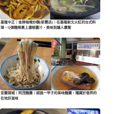
基隆中正｜金牌咖喱炒麵(新豐店)｜在基隆新北火紅的台式料
理，Q彈麵條裹上濃郁醬汁，美味到讓人讚賞
宜蘭頭城｜阿茂麵攤｜超過一甲子的美味麵攤，隱藏於巷弄的
在地好滋味