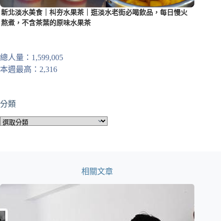
新北淡水美食｜朻夯水果茶｜逛淡水老街必喝飲品，每日慢火
熬煮，不含茶葉的原味水果茶
總人量：1,599,005
本週最高：2,316
分類
分
類
相關文章