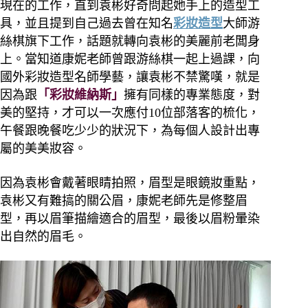
現在的工作，直到袁彬好奇問起她手上的造型工
具，並且提到自己過去曾在知名
彩妝造型
大師游
絲棋旗下工作，話題就轉向袁彬的美麗前老闆身
上。
當知道康妮老師曾跟游絲棋一起上過課，向
國外彩妝造型名師學藝，讓袁彬不禁驚嘆，就是
因為跟
「彩妝維納斯」
擁有同樣的專業態度，對
美的堅持，才可以一次應付10位部落客的梳化，
午餐跟晚餐吃少少的狀況下，為每個人設計出專
屬的美美妝容。
因為袁彬會戴著眼睛拍照，眉型是眼鏡妝重點，
袁彬又有難搞的關公眉，康妮老師先是修整眉
型，再以眉筆描繪適合的眉型，最後以眉粉暈染
出自然的眉毛。