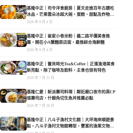
基隆中正｜司令洋食廚房｜夏天走進百年古蹟吃
冰品，芒果雲朵冰超大碗，蛋糕、甜點及炸物都
在水準之上
2026 年 8 月 4 日
基隆中正｜崔家小卷米粉｜義二路平價美食推
薦，開在小A蟹麵原店面，最推綜合海鮮麵
2026 年 8 月 4 日
基隆中正｜蕾貝時光Tea&Coffee｜正濱漁港美食
新亮點，除了咖啡及飲料，主食也很有特色
2026 年 7 月 31 日
基隆仁愛｜新派壽司料理｜鄰近廟口夜市的高CP
值壽司店，什錦角切生魚丼推薦必點
2026 年 7 月 30 日
基隆中正｜八斗子漁村文化館｜大坪海岸順遊景
點，八斗子漁村文物館轉型，豐富的漁業文物，
值得走訪