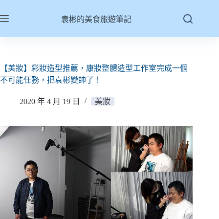
跳
至
袁彬的美食旅遊筆記
主
要
內
容
【美妝】彩妝造型推薦，康妝整體造型工作室完成一個
不可能任務，把袁彬變帥了！
2020 年 4 月 19 日
美妝