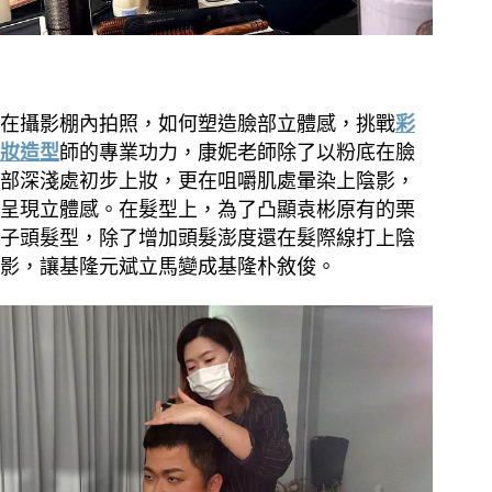
在攝影棚內拍照，如何塑造臉部立體感，挑戰
彩
妝造型
師的專業功力，康妮老師除了以粉底在臉
部深淺處初步上妝，更在咀嚼肌處暈染上陰影，
呈現立體感。在髮型上，為了凸顯袁彬原有的栗
子頭髮型，除了增加頭髮澎度還在髮際線打上陰
影，讓基隆元斌立馬變成基隆朴敘俊。