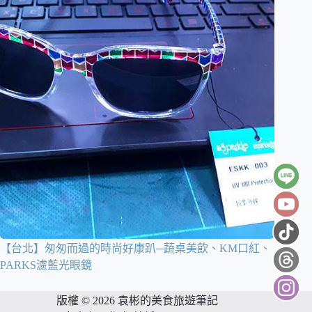
【台北】匆匆而過的時尚好康趴─蔬桌美飲、KM口紅、
PARKS濾藍光眼鏡
版權 © 2026 袁彬的美食旅遊筆記