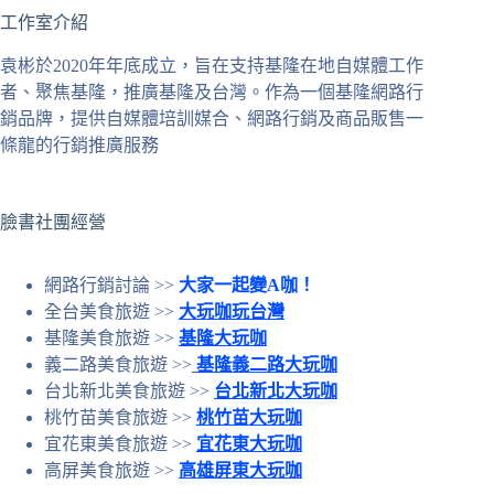
工作室介紹
到
符
袁彬於2020年年底成立，旨在支持基隆在地自媒體工作
合
者、聚焦基隆，推廣基隆及台灣。作為一個基隆網路行
條
銷品牌，提供自媒體培訓媒合、網路行銷及商品販售一
件
條龍的行銷推廣服務
的
結
果
臉書社團經營
網路行銷討論 >>
大家一起變A咖！
全台美食旅遊 >>
大玩咖玩台灣
基隆美食旅遊 >>
基隆大玩咖
義二路美食旅遊 >>
基隆義二路大玩咖
台北新北美食旅遊 >>
台北新北大玩咖
桃竹苗美食旅遊 >>
桃竹苗大玩咖
宜花東美食旅遊 >>
宜花東大玩咖
高屏美食旅遊 >>
高雄屏東大玩咖