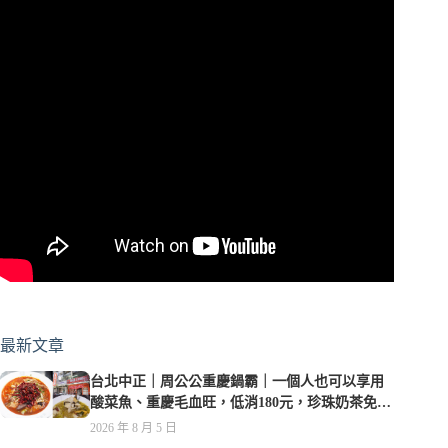
最新文章
台北中正｜周公公重慶鍋霸｜一個人也可以享用
酸菜魚、重慶毛血旺，低消180元，珍珠奶茶免費
喝到爽
2026 年 8 月 5 日