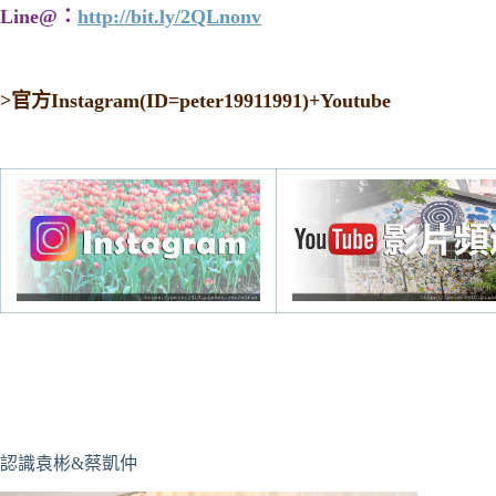
Line@：
http://bit.ly/2QLnonv
>
官方Instagram(ID=peter19911991)+Youtube
認識袁彬&蔡凱仲