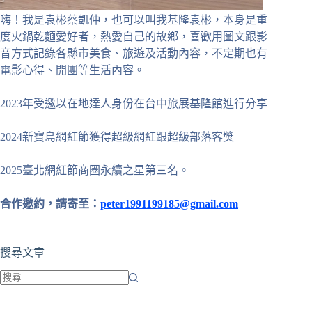
嗨！我是袁彬蔡凱仲，也可以叫我基隆袁彬，本身是重
度火鍋乾麵愛好者，熱愛自己的故鄉，喜歡用圖文跟影
音方式記錄各縣市美食、旅遊及活動內容，不定期也有
電影心得、開團等生活內容。
2023年受邀以在地達人身份在台中旅展基隆館進行分享
2024新寶島網紅節獲得超級網紅跟超級部落客獎
2025臺北網紅節商圈永續之星第三名。
合作邀約，請寄至：
peter1991199185@gmail.com
搜尋文章
找
不