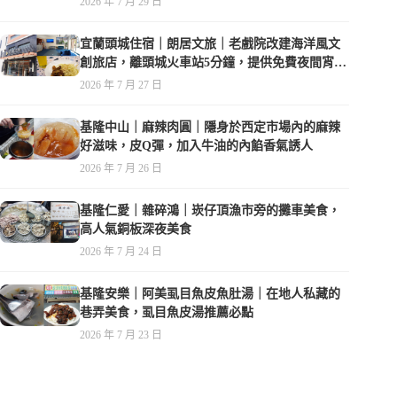
2026 年 7 月 29 日
宜蘭頭城住宿｜朗居文旅｜老戲院改建海洋風文
創旅店，離頭城火車站5分鐘，提供免費夜間宵
夜，親子遊戲空間
2026 年 7 月 27 日
基隆中山｜麻辣肉圓｜隱身於西定市場內的麻辣
好滋味，皮Q彈，加入牛油的內餡香氣誘人
2026 年 7 月 26 日
基隆仁愛｜雜碎鴻｜崁仔頂漁市旁的攤車美食，
高人氣銅板深夜美食
2026 年 7 月 24 日
基隆安樂｜阿美虱目魚皮魚肚湯｜在地人私藏的
巷弄美食，虱目魚皮湯推薦必點
2026 年 7 月 23 日