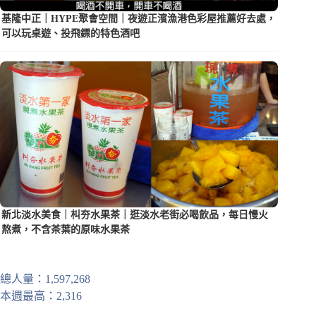
基隆中正｜HYPE聚會空間｜夜遊正濱漁港色彩屋推薦好去處，
可以玩桌遊、投飛鏢的特色酒吧
新北淡水美食｜朻夯水果茶｜逛淡水老街必喝飲品，每日慢火
熬煮，不含茶葉的原味水果茶
總人量：1,597,268
本週最高：2,316