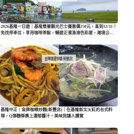
2026基隆一日遊｜基隆雙層觀光巴士優惠價250元，直到12/31！
免找停車位，享用咖啡茶點，暢遊正濱漁港色彩屋、潮境公園
等5大景點
基隆中正｜金牌咖喱炒麵(新豐店)｜在基隆新北火紅的台式料
理，Q彈麵條裹上濃郁醬汁，美味到讓人讚賞