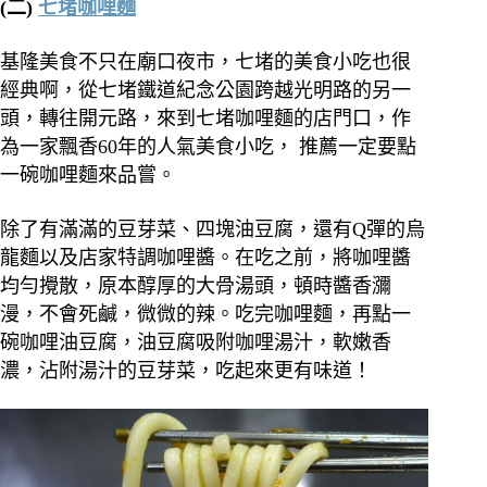
(二)
七堵咖哩麵
基隆美食不只在廟口夜市，七堵的美食小吃也很
經典啊，從七堵鐵道紀念公園跨越光明路的另一
頭，轉往開元路，來到七堵咖哩麵的店門口，作
為一家飄香60年的人氣美食小吃， 推薦一定要點
一碗咖哩麵來品嘗。
除了有滿滿的豆芽菜、四塊油豆腐，還有Q彈的烏
龍麵以及店家特調咖哩醬。在吃之前，將咖哩醬
均勻攪散，原本醇厚的大骨湯頭，頓時醬香瀰
漫，不會死鹹，微微的辣。吃完咖哩麵，再點一
碗咖哩油豆腐，油豆腐吸附咖哩湯汁，軟嫩香
濃，沾附湯汁的豆芽菜，吃起來更有味道！