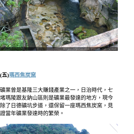
(五)
瑪西焦炭窯
礦業曾是基隆三大賺錢產業之一，日治時代，七
堵瑪陵跟友鈉山區則是礦業最發達的地方，現今
除了日德礦坑步道，還保留一座瑪西焦炭窯，見
證當年礦業發達時的繁榮。