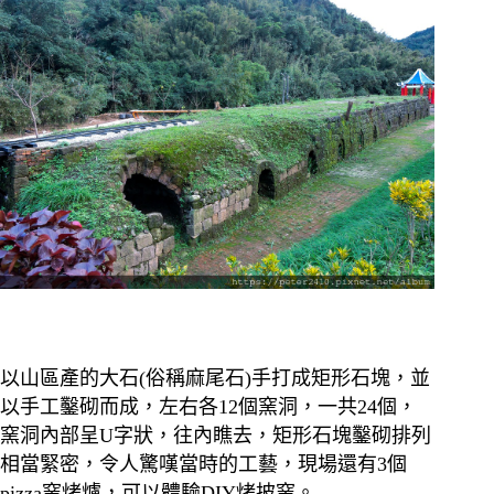
以山區產的大石(俗稱麻尾石)手打成矩形石塊，並
以手工鑿砌而成，左右各12個窯洞，一共24個，
窯洞內部呈U字狀，往內瞧去，矩形石塊鑿砌排列
相當緊密，令人驚嘆當時的工藝，現場還有3個
pizza窯烤爐，可以體驗DIY烤披窯。