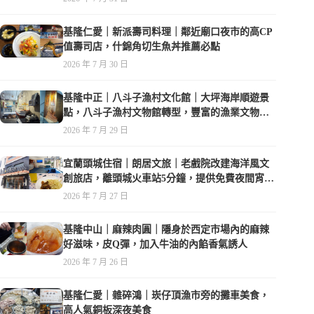
基隆仁愛｜新派壽司料理｜鄰近廟口夜市的高CP
值壽司店，什錦角切生魚丼推薦必點
2026 年 7 月 30 日
基隆中正｜八斗子漁村文化館｜大坪海岸順遊景
點，八斗子漁村文物館轉型，豐富的漁業文物，
值得走訪
2026 年 7 月 29 日
宜蘭頭城住宿｜朗居文旅｜老戲院改建海洋風文
創旅店，離頭城火車站5分鐘，提供免費夜間宵
夜，親子遊戲空間
2026 年 7 月 27 日
基隆中山｜麻辣肉圓｜隱身於西定市場內的麻辣
好滋味，皮Q彈，加入牛油的內餡香氣誘人
2026 年 7 月 26 日
基隆仁愛｜雜碎鴻｜崁仔頂漁市旁的攤車美食，
高人氣銅板深夜美食