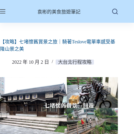
跳
至
袁彬的美食旅遊筆記
主
要
內
容
【攻略】七堵懷舊賞景之旅｜騎著Teslove電單車感受基
隆山景之美
2022 年 10 月 2 日
大台北行程攻略