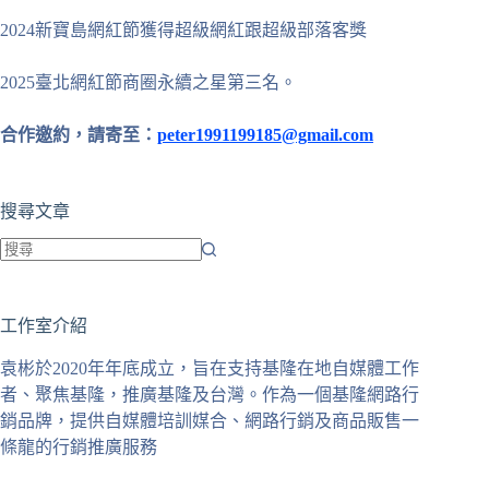
2024新寶島網紅節獲得超級網紅跟超級部落客獎
2025臺北網紅節商圈永續之星第三名。
合作邀約，請寄至：
peter1991199185@gmail.com
搜尋文章
找
不
工作室介紹
到
符
袁彬於2020年年底成立，旨在支持基隆在地自媒體工作
合
者、聚焦基隆，推廣基隆及台灣。作為一個基隆網路行
條
銷品牌，提供自媒體培訓媒合、網路行銷及商品販售一
件
條龍的行銷推廣服務
的
結