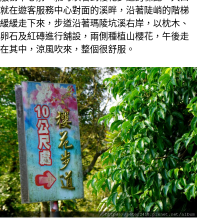
就在遊客服務中心對面的溪畔，沿著陡峭的階梯
緩緩走下來，步道沿著瑪陵坑溪右岸，以枕木、
卵石及紅磚進行舖設，兩側種植山櫻花，午後走
在其中，涼風吹來，整個很舒服。