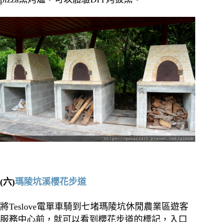
(六)
瑪陵坑溪櫻花步道
將Teslove電單車騎到七堵瑪陵坑休閒農業區遊客
服務中心前，就可以看到櫻花步道的標記，入口