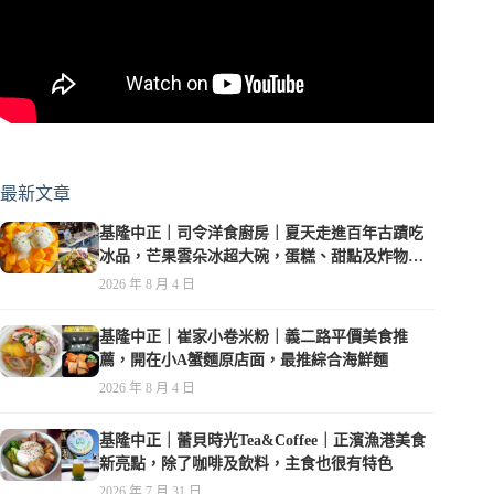
最新文章
基隆中正｜司令洋食廚房｜夏天走進百年古蹟吃
冰品，芒果雲朵冰超大碗，蛋糕、甜點及炸物都
在水準之上
2026 年 8 月 4 日
基隆中正｜崔家小卷米粉｜義二路平價美食推
薦，開在小A蟹麵原店面，最推綜合海鮮麵
2026 年 8 月 4 日
基隆中正｜蕾貝時光Tea&Coffee｜正濱漁港美食
新亮點，除了咖啡及飲料，主食也很有特色
2026 年 7 月 31 日