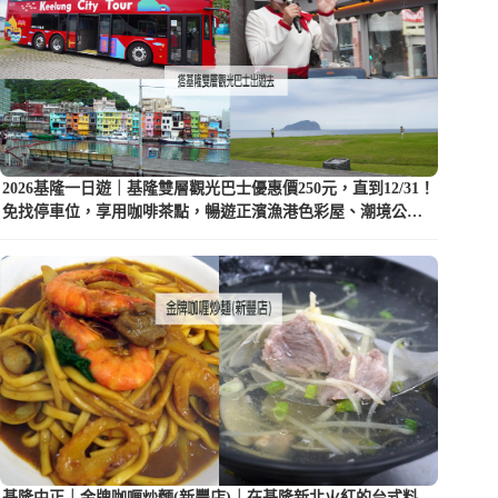
2026基隆一日遊｜基隆雙層觀光巴士優惠價250元，直到12/31！
免找停車位，享用咖啡茶點，暢遊正濱漁港色彩屋、潮境公園
等5大景點
基隆中正｜金牌咖喱炒麵(新豐店)｜在基隆新北火紅的台式料