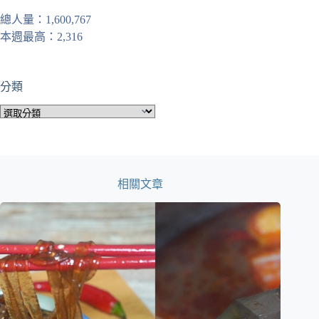
總人量：1,600,767
本週最高：2,316
分類
分
類
相關文章