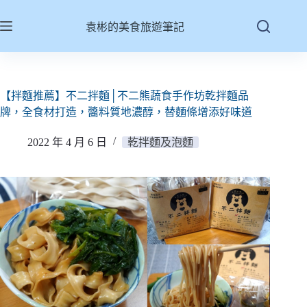
跳
至
袁彬的美食旅遊筆記
主
要
內
容
【拌麵推薦】不二拌麵│不二熊蔬食手作坊乾拌麵品
牌，全食材打造，醬料質地濃醇，替麵條增添好味道
2022 年 4 月 6 日
乾拌麵及泡麵