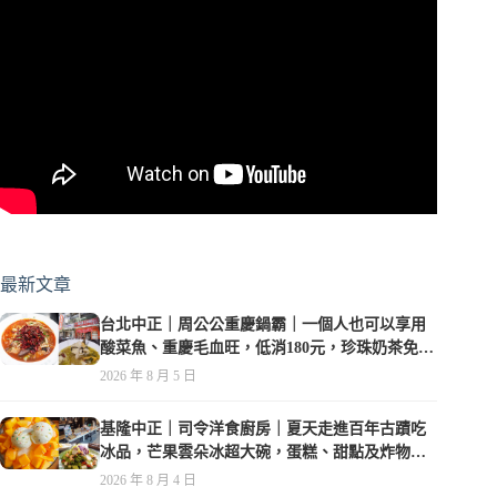
最新文章
台北中正｜周公公重慶鍋霸｜一個人也可以享用
酸菜魚、重慶毛血旺，低消180元，珍珠奶茶免費
喝到爽
2026 年 8 月 5 日
基隆中正｜司令洋食廚房｜夏天走進百年古蹟吃
冰品，芒果雲朵冰超大碗，蛋糕、甜點及炸物都
在水準之上
2026 年 8 月 4 日