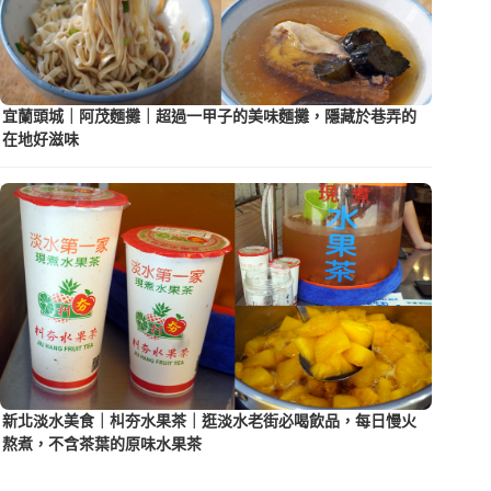
宜蘭頭城｜阿茂麵攤｜超過一甲子的美味麵攤，隱藏於巷弄的
在地好滋味
新北淡水美食｜朻夯水果茶｜逛淡水老街必喝飲品，每日慢火
熬煮，不含茶葉的原味水果茶