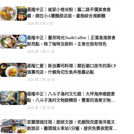
基隆中正｜崔家小卷米粉｜義二路平價美食推
薦，開在小A蟹麵原店面，最推綜合海鮮麵
2026 年 8 月 4 日
基隆中正｜蕾貝時光Tea&Coffee｜正濱漁港美食
新亮點，除了咖啡及飲料，主食也很有特色
2026 年 7 月 31 日
基隆仁愛｜新派壽司料理｜鄰近廟口夜市的高CP
值壽司店，什錦角切生魚丼推薦必點
2026 年 7 月 30 日
基隆中正｜八斗子漁村文化館｜大坪海岸順遊景
點，八斗子漁村文物館轉型，豐富的漁業文物，
值得走訪
2026 年 7 月 29 日
宜蘭頭城住宿｜朗居文旅｜老戲院改建海洋風文
創旅店，離頭城火車站5分鐘，提供免費夜間宵