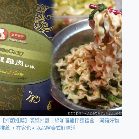
【拌麵推薦】裘媽拌麵｜綠咖哩雞拌麵禮盒，開箱好物
推薦 ，在家也可以品嚐泰式好味道