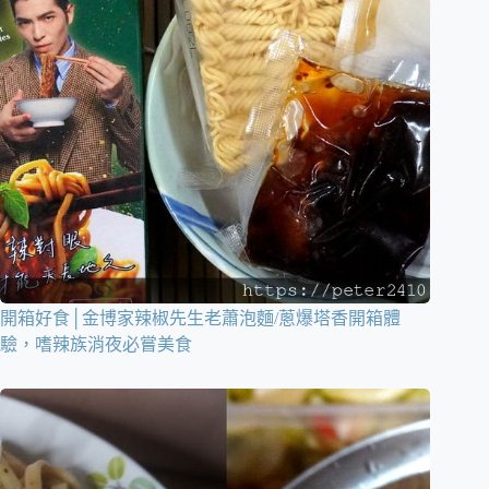
開箱好食│金博家辣椒先生老蕭泡麵/蔥爆塔香開箱體
驗，嗜辣族消夜必嘗美食