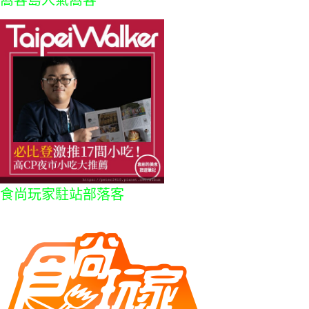
窩客島人氣窩客
食尚玩家駐站部落客