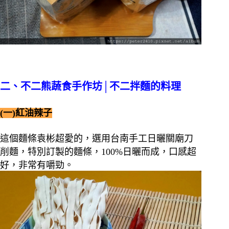
二、不二熊蔬食手作坊│不二拌麵的料理
(一)紅油辣子
這個麵條袁彬超愛的，選用台南手工日曬關廟刀
削麵，特別訂製的麵條，100%日曬而成，口感超
好，非常有嚼勁。