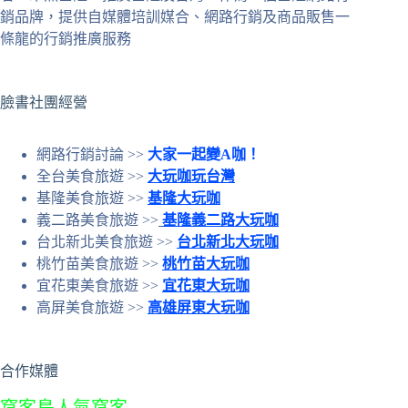
條
銷品牌，提供自媒體培訓媒合、網路行銷及商品販售一
件
條龍的行銷推廣服務
的
結
果
臉書社團經營
網路行銷討論 >>
大家一起變A咖！
全台美食旅遊 >>
大玩咖玩台灣
基隆美食旅遊 >>
基隆大玩咖
義二路美食旅遊 >>
基隆義二路大玩咖
台北新北美食旅遊 >>
台北新北大玩咖
桃竹苗美食旅遊 >>
桃竹苗大玩咖
宜花東美食旅遊 >>
宜花東大玩咖
高屏美食旅遊 >>
高雄屏東大玩咖
合作媒體