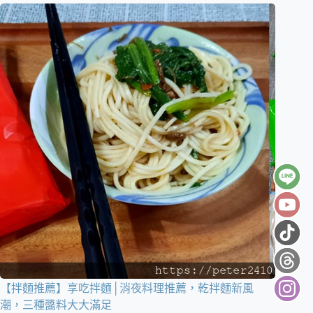
【拌麵推薦】享吃拌麵│消夜料理推薦，乾拌麵新風
潮，三種醬料大大滿足