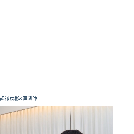
認識袁彬&蔡凱仲