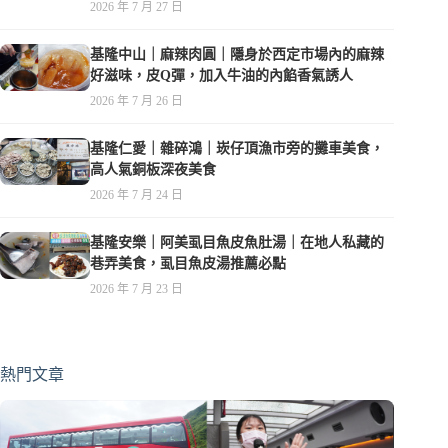
夜，親子遊戲空間
2026 年 7 月 27 日
基隆中山｜麻辣肉圓｜隱身於西定市場內的麻辣
好滋味，皮Q彈，加入牛油的內餡香氣誘人
2026 年 7 月 26 日
基隆仁愛｜雜碎鴻｜崁仔頂漁市旁的攤車美食，
高人氣銅板深夜美食
2026 年 7 月 24 日
基隆安樂｜阿美虱目魚皮魚肚湯｜在地人私藏的
巷弄美食，虱目魚皮湯推薦必點
2026 年 7 月 23 日
熱門文章