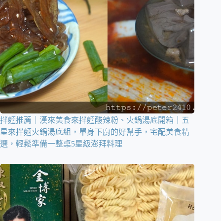
拌麵推薦｜漢來美食來拌麵酸辣粉、火鍋湯底開箱｜五
星來拌麵火鍋湯底組，單身下廚的好幫手，宅配美食精
選，輕鬆準備一整桌5星級澎拜料理