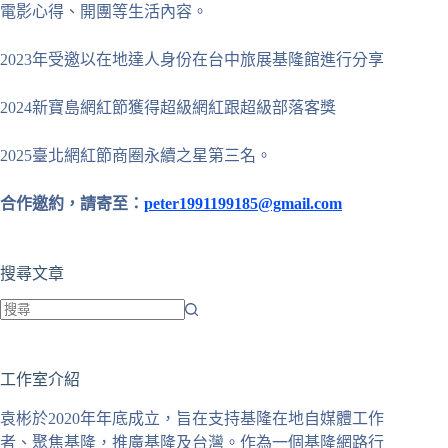
電影心得、開團等生活內容。
2023年受邀以在地達人身份在台中旅展基隆館進行分享
2024新寶島網紅節獲得超級網紅跟超級部落客獎
2025臺北網紅節商圈永續之星第三名。
合作邀約，請寄至：
peter1991199185@gmail.com
搜尋文章
找
不
工作室介紹
到
符
袁彬於2020年年底成立，旨在支持基隆在地自媒體工作
合
者、聚焦基隆，推廣基隆及台灣。作為一個基隆網路行