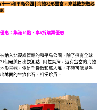
(十一)和平島公園│海蝕地形豐富，來基隆旅遊必
訪
優惠：集滿10點，享8折購票優惠
被納入北觀處管轄的和平島公園，除了擁有全球
21個最美日出觀測點─阿拉寶灣，還有豐富的海蝕
地形景觀，像是千疊敷和萬人堆，不時可瞧見浮
出地面的生痕化石，相當珍貴。