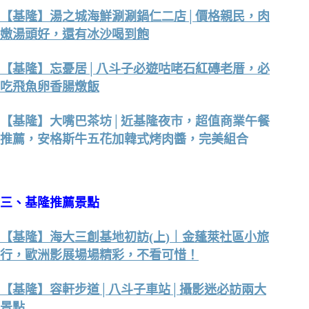
【基隆】湯之城海鮮涮涮鍋仁二店│價格親民，肉
嫩湯頭好，還有冰沙喝到飽
【基隆】忘憂居│八斗子必遊咕咾石紅磚老厝，必
吃飛魚卵香腸燉飯
【基隆】大嘴巴茶坊│近基隆夜市，超值商業午餐
推薦，安格斯牛五花加韓式烤肉醬，完美組合
三、基隆推薦景點
【基隆】海大三創基地初訪(上)｜金蓬萊社區小旅
行，歐洲影展場場精彩，不看可惜！
【基隆】容軒步道│八斗子車站│攝影迷必訪兩大
景點