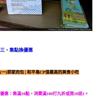
三、集點換優惠
(一)郭家肉包│和平島CP值最高的美食小吃
優惠：集滿10點，消費滿100打九折或買10送1。