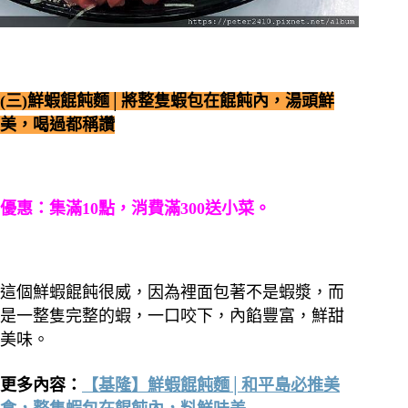
(三)鮮蝦餛飩麵│將整隻蝦包在餛飩內，湯頭鮮
美，喝過都稱讚
優惠：集滿10點，消費滿300送小菜。
這個鮮蝦餛飩很威，因為裡面包著不是蝦漿，而
是一整隻完整的蝦，一口咬下，內餡豐富，鮮甜
美味。
更多內容：
【基隆】鮮蝦餛飩麵│和平島必推美