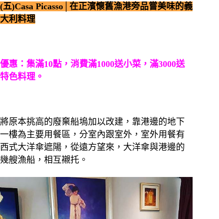
(五)Casa Picasso│在正濱懷舊漁港旁品嘗美味的義
大利料理
優惠：集滿10點，消費滿1000送小菜，滿3000送
特色料理。
將原本挑高的廢棄船塢加以改建，靠港邊的地下
一樓為主要用餐區，分室內跟室外，室外用餐有
西式大洋傘遮陽，從遠方望來，大洋傘與港邊的
幾艘漁船，相互襯托。