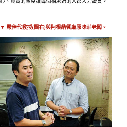
心、負責的態度讓每個相處過的人都大力讚賞。
▼
嚴佳代教授(圖右)與阿根納餐廳原味莊老闆。