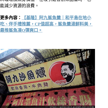
能減少資源的浪費。
更多內容：
【基隆】阿九鯊魚羹｜和平島在地小
吃、伴手禮推薦，CP值超高，鯊魚羹湯鮮料美，
最推鯊魚凍Q彈爽口。