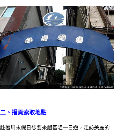
二、摺頁索取地點
趁著周末假日想要來趟基隆一日遊，走訪美麗的