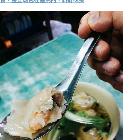
食，整隻蝦包在餛飩內，料鮮味美