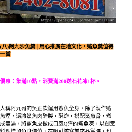
(八)阿九沙魚羹│用心推廣在地文化，鯊魚羹值得
一嘗
優惠：集滿10點，消費滿200送石花凍1杯。
人稱阿九哥的吳正欽運用鯊魚全身，除了製作鯊
魚煙，還將鯊魚肉醃製，酥炸，搭配鯊魚骨，煮
成羹湯，將鯊魚皮做成口感Q彈的鯊魚凍，以創意
料理增加魚身價值，在吸引遊客前來品嘗時，也