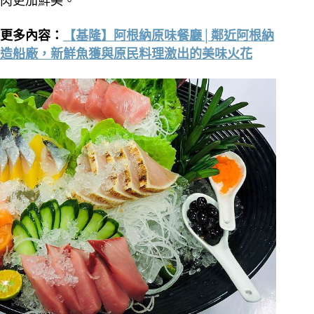
肉更加鮮美。
更多內容：
【基隆】阿根納原味餐廳│鄰近阿根納
造船廠，新鮮魚獲與原民料理激出的美味火花