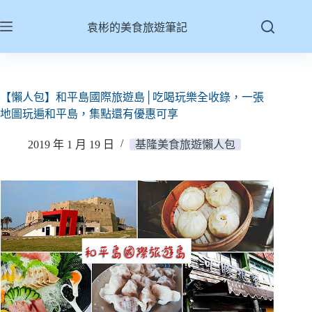
跳
至
袁彬的美食旅遊筆記
主
要
內
容
【懶人包】和平島國際旅遊島│吃喝玩樂全收錄，一張
地圖玩遍和平島，集點還有優惠可享
2019 年 1 月 19 日
基隆美食旅遊懶人包