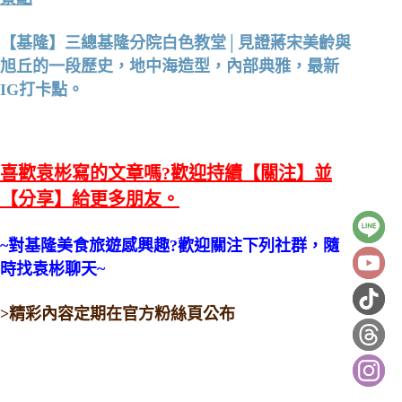
【基隆】三總基隆分院白色教堂│見證蔣宋美齡與
旭丘的一段歷史，地中海造型，內部典雅，最新
IG打卡點。
喜歡袁彬寫的文章嗎?歡迎持續【關注】並
【分享】給更多朋友。
~對基隆美食旅遊感興趣?歡迎關注下列社群，隨
時找袁彬聊天~
>精彩內容定期在官方粉絲頁公布