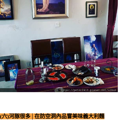
(六)河豚很多│在防空洞內品嘗美味義大利麵