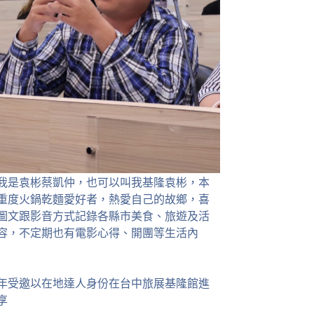
我是袁彬蔡凱仲，也可以叫我基隆袁彬，本
重度火鍋乾麵愛好者，熱愛自己的故鄉，喜
圖文跟影音方式記錄各縣市美食、旅遊及活
容，不定期也有電影心得、開團等生活內
23年受邀以在地達人身份在台中旅展基隆館進
享