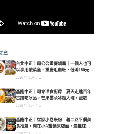
文章
台北中正｜周公公重慶鍋霸｜一個人也可
以享用酸菜魚、重慶毛血旺，低消180元，
珍珠奶茶免費喝到爽
2026 年 8 月 5 日
基隆中正｜司令洋食廚房｜夏天走進百年
古蹟吃冰品，芒果雲朵冰超大碗，蛋糕、
甜點及炸物都在水準之上
2026 年 8 月 4 日
基隆中正｜崔家小卷米粉｜義二路平價美
食推薦，開在小A蟹麵原店面，最推綜合
海鮮麵
2026 年 8 月 4 日