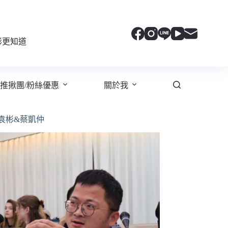
彬更知道
推揪團/粉絲優惠
關於我
袁彬&蔡凱仲