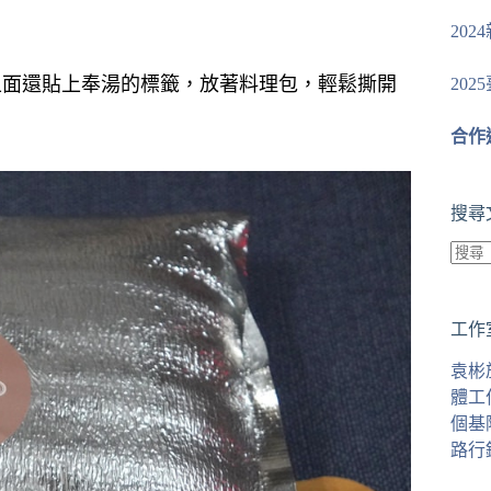
20
上面還貼上奉湯的標籤，放著料理包，輕鬆撕開
20
合作
搜尋
找
不
工作
到
符
袁彬
合
體工
條
個基
件
路行
的
結