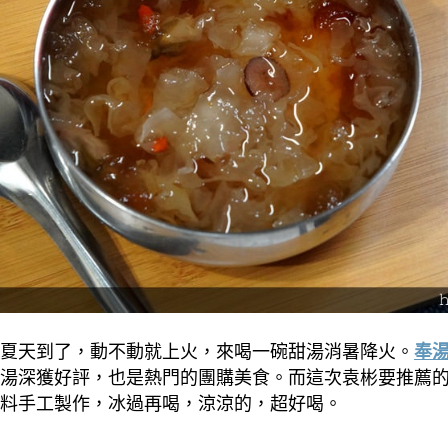
夏天到了，動不動就上火，來喝一碗甜湯消暑降火。
奉
湯深獲好評，也是熱門的團購美食。而這次袁彬要推薦
料手工製作，冰過再喝，涼涼的，超好喝。