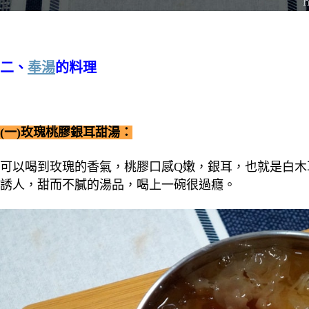
二、
奉湯
的料理
(一)玫瑰桃膠銀耳甜湯：
可以喝到玫瑰的香氣，桃膠口感Q嫩，銀耳，也就是白木
誘人，甜而不膩的湯品，喝上一碗很過癮。