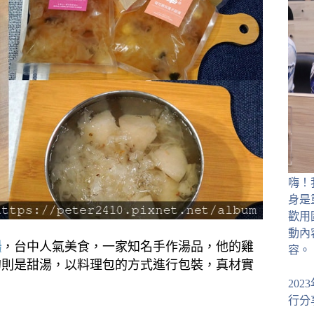
嗨！
身是
歡用
動內
湯
，台中人氣美食，一家知名手作湯品，他的雞
容。
的則是甜湯，以料理包的方式進行包裝，真材實
20
行分