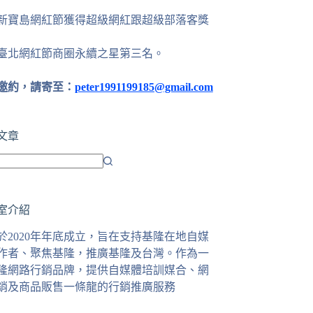
24新寶島網紅節獲得超級網紅跟超級部落客獎
25臺北網紅節商圈永續之星第三名。
邀約，請寄至：
peter1991199185@gmail.com
文章
室介紹
於2020年年底成立，旨在支持基隆在地自媒
作者、聚焦基隆，推廣基隆及台灣。作為一
隆網路行銷品牌，提供自媒體培訓媒合、網
銷及商品販售一條龍的行銷推廣服務