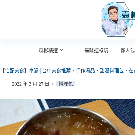
跳
至
主
要
內
容
袁彬精選
基隆這樣玩
懶人包
【宅配美食】奉湯│台中美食推薦，手作湯品，甜湯料理包，在
2022 年 3 月 27 日
料理包