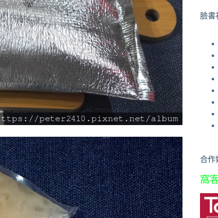
果
臉書
合作
窩