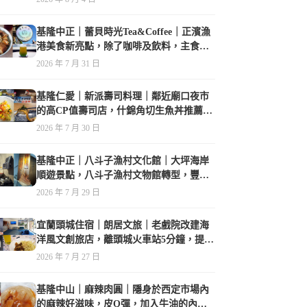
基隆中正｜蕾貝時光Tea&Coffee｜正濱漁
港美食新亮點，除了咖啡及飲料，主食也
很有特色
2026 年 7 月 31 日
基隆仁愛｜新派壽司料理｜鄰近廟口夜市
的高CP值壽司店，什錦角切生魚丼推薦必
點
2026 年 7 月 30 日
基隆中正｜八斗子漁村文化館｜大坪海岸
順遊景點，八斗子漁村文物館轉型，豐富
的漁業文物，值得走訪
2026 年 7 月 29 日
宜蘭頭城住宿｜朗居文旅｜老戲院改建海
洋風文創旅店，離頭城火車站5分鐘，提供
免費夜間宵夜，親子遊戲空間
2026 年 7 月 27 日
基隆中山｜麻辣肉圓｜隱身於西定市場內
的麻辣好滋味，皮Q彈，加入牛油的內餡