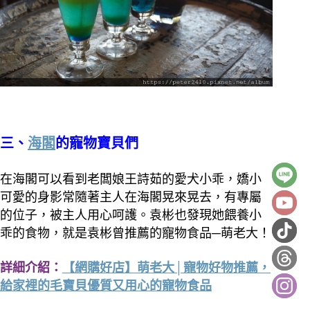
三、
海閣
的寵物寶貝們
在海閣可以看到老闆娘王詩茹的愛犬小乖，嬌小
可愛的身影常隨著主人在海閣晃來晃去，有專屬
的位子，被主人用心呵護。袁彬也發現她餵養小
乖的食物，就是袁彬曾推薦的寵物食品─萌老大！
詳細介紹：
【網購好店】萌老大│寵物好物推薦，
給家裡的毛寶貝優質又用心的寵物食品