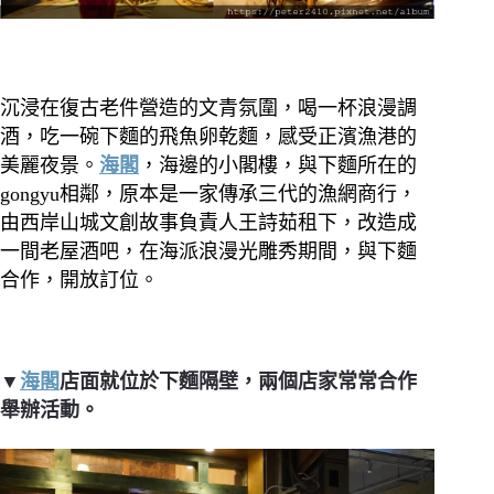
沉浸在復古老件營造的文青氛圍，喝一杯浪漫調
酒，吃一碗下麵的飛魚卵乾麵，感受正濱漁港的
美麗夜景。
海閣
，海邊的小閣樓，與下麵所在的
gongyu相鄰，原本是一家傳承三代的漁網商行，
由西岸山城文創故事負責人王詩茹租下，改造成
一間老屋酒吧，在海派浪漫光雕秀期間，與下麵
合作，開放訂位。
▼
海閣
店面就位於下麵隔壁，兩個店家常常合作
舉辦活動。