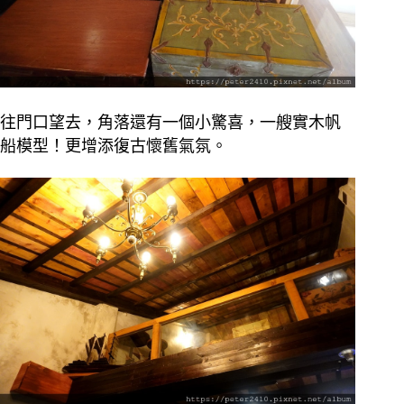
往門口望去，角落還有一個小驚喜，一艘實木帆
船模型！更增添復古懷舊氣氛。