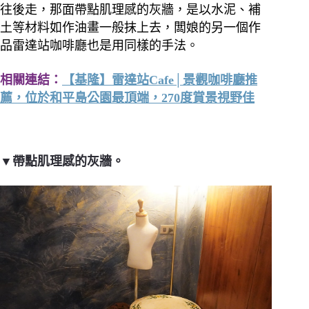
往後走，那面帶點肌理感的灰牆，是以水泥、補
土等材料如作油畫一般抹上去，闆娘的另一個作
品雷達站咖啡廳也是用同樣的手法。
相關連結：
【基隆】雷達站Cafe│景觀咖啡廳推
薦，位於和平島公園最頂端，270度賞景視野佳
▼帶點肌理感的灰牆。