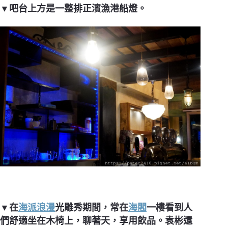
▼吧台上方是一整排正濱漁港船燈。
▼在
海派浪漫
光雕秀期間，常在
海閣
一樓看到
人
們舒適坐在木椅上，聊著天，享用飲品。袁彬還