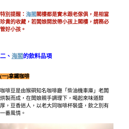
特別提醒：
海閣
閣樓都是實木跟老傢俱，是相當
珍貴的收藏，若闆娘開放帶小孩上閣樓，請務必
管好小孩。
二、
海閣
的飲料品項
(一)拿鐵咖啡
咖啡豆是由猴硐知名咖啡廳「柴油機車庫」老闆
烘製而成，在闆娘親手調理下，喝起來味道醇
厚，豆香迷人，以老大同咖啡杯裝盛，飲之別有
一番風情。