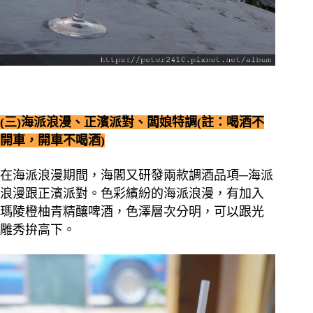
(三)海派浪漫、正濱派對、闆娘特調(註：喝酒不
開車，開車不喝酒)
在海派浪漫期間，海閣又研發兩款調酒品項─海派
浪漫跟正濱派對。
色彩繽紛的海派浪漫，有加入
瑪陵橙柚青精釀啤酒，色澤層次分明，可以跟光
雕秀拚高下。