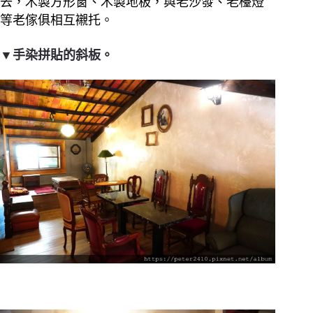
去，木製方形窗、木製地板，與老沙發、老檯燈
等老傢俱相互襯托。
▼手染拼貼的斜板。