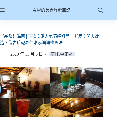
跳
至
袁彬的美食旅遊筆記
主
要
內
容
【基隆】海閣│正濱漁港人氣酒吧推薦，老屋空間大改
造，復古珍藏老件增添濃濃懷舊味
2020 年 11 月 6 日
基隆.中正區