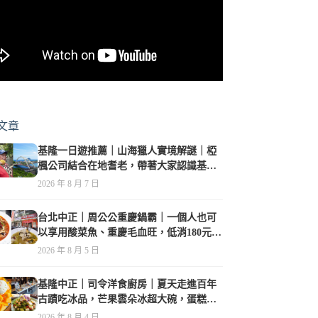
文章
基隆一日遊推薦｜山海獵人實境解謎｜椏
楓公司結合在地耆老，帶著大家認識基隆
原住民歷史
2026 年 8 月 7 日
台北中正｜周公公重慶鍋霸｜一個人也可
以享用酸菜魚、重慶毛血旺，低消180元，
珍珠奶茶免費喝到爽
2026 年 8 月 5 日
基隆中正｜司令洋食廚房｜夏天走進百年
古蹟吃冰品，芒果雲朵冰超大碗，蛋糕、
甜點及炸物都在水準之上
2026 年 8 月 4 日