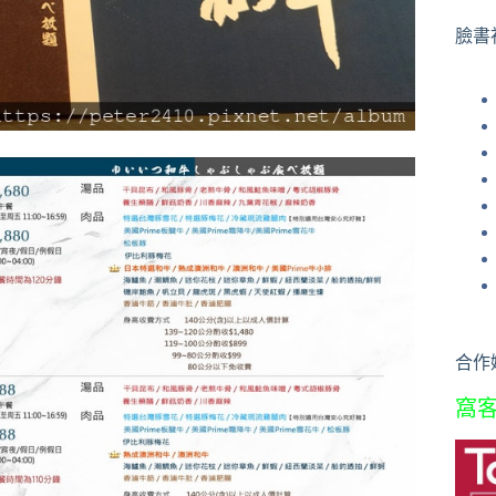
果
臉書
合作
窩