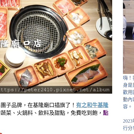
嗨！
身是
歡用
動內
集團子品牌，在基隆廟口插旗了！
有之和牛基隆
容。
的蔬菜、火鍋料、飲料及甜點，免費吃到飽，
點
20
行分