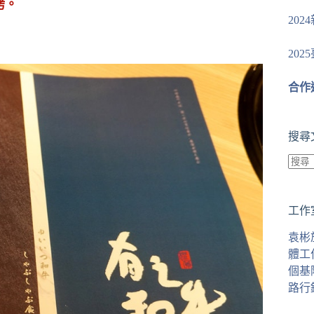
烤。
20
20
合作
搜尋
找
不
工作
到
符
袁彬
合
體工
條
個基
件
路行
的
結