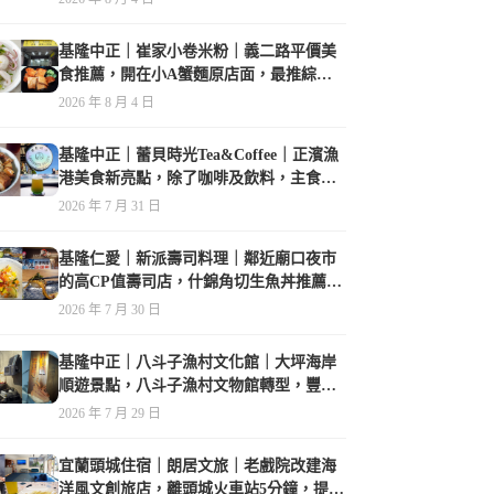
基隆中正｜崔家小卷米粉｜義二路平價美
食推薦，開在小A蟹麵原店面，最推綜合
海鮮麵
2026 年 8 月 4 日
基隆中正｜蕾貝時光Tea&Coffee｜正濱漁
港美食新亮點，除了咖啡及飲料，主食也
很有特色
2026 年 7 月 31 日
基隆仁愛｜新派壽司料理｜鄰近廟口夜市
的高CP值壽司店，什錦角切生魚丼推薦必
點
2026 年 7 月 30 日
基隆中正｜八斗子漁村文化館｜大坪海岸
順遊景點，八斗子漁村文物館轉型，豐富
的漁業文物，值得走訪
2026 年 7 月 29 日
宜蘭頭城住宿｜朗居文旅｜老戲院改建海
洋風文創旅店，離頭城火車站5分鐘，提供