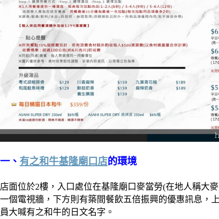
一、
有之和牛基隆廟口店
的環境
店面位於2樓，入口處位在基隆廟口麥當勞(在地人稱大
一個電視牆，下方則有築間餐飲五倍振興的優惠訊息，上到
員大喊有之和牛的日文名字。