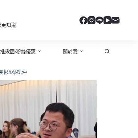
彬更知道
推揪團/粉絲優惠
關於我
袁彬&蔡凱仲