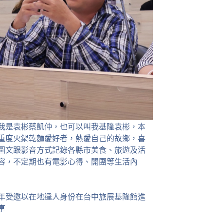
我是袁彬蔡凱仲，也可以叫我基隆袁彬，本
重度火鍋乾麵愛好者，熱愛自己的故鄉，喜
圖文跟影音方式記錄各縣市美食、旅遊及活
容，不定期也有電影心得、開團等生活內
23年受邀以在地達人身份在台中旅展基隆館進
享