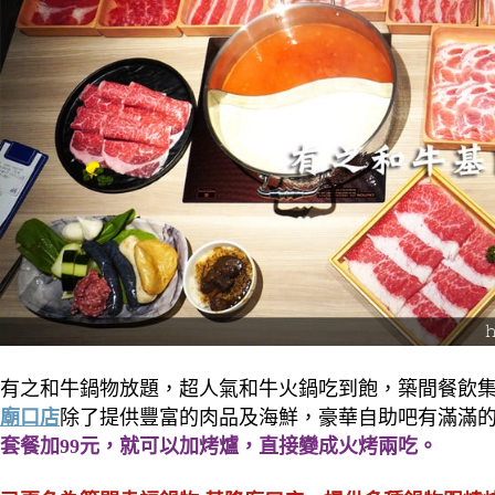
有之和牛鍋物放題，超人氣和牛火鍋吃到飽，築間餐飲
廟口店
除了提供豐富的肉品及海鮮，豪華自助吧有滿滿
套餐加99元，就可以加烤爐，直接變成火烤兩吃。