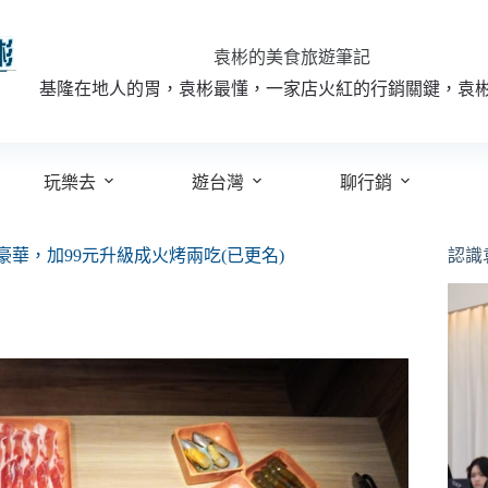
袁彬的美食旅遊筆記
基隆在地人的胃，袁彬最懂，一家店火紅的行銷關鍵，袁
玩樂去
遊台灣
聊行銷
華，加99元升級成火烤兩吃(已更名)
認識