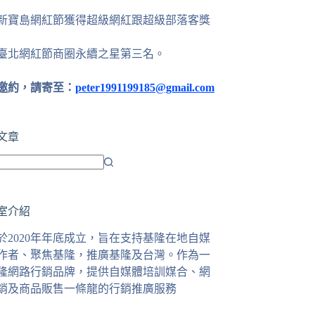
24新寶島網紅節獲得超級網紅跟超級部落客獎
25臺北網紅節商圈永續之星第三名。
邀約，請寄至：
peter1991199185@gmail.com
文章
室介紹
於2020年年底成立，旨在支持基隆在地自媒
作者、聚焦基隆，推廣基隆及台灣。作為一
隆網路行銷品牌，提供自媒體培訓媒合、網
銷及商品販售一條龍的行銷推廣服務