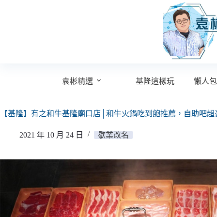
跳
至
主
要
內
容
袁彬精選
基隆這樣玩
懶人包
【基隆】有之和牛基隆廟口店│和牛火鍋吃到飽推薦，自助吧超豪
2021 年 10 月 24 日
歇業改名