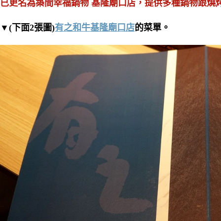
已更名為築間幸福鍋物 基隆廟口店，提供多種鍋物跟燒
▼(下面2張圖)
有之和牛基隆廟口店
的菜單。