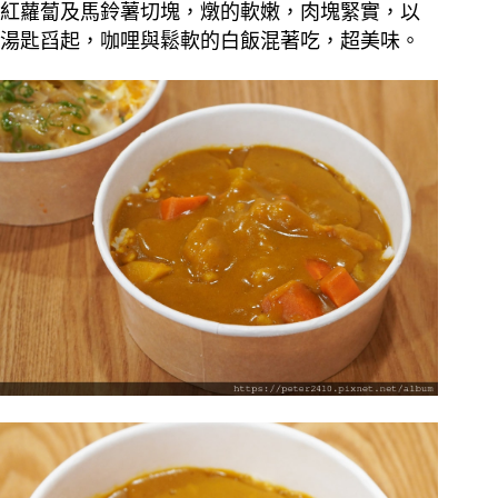
紅蘿蔔及馬鈴薯切塊，燉的軟嫩，肉塊緊實，以
湯匙舀起，咖哩與鬆軟的白飯混著吃，超美味。