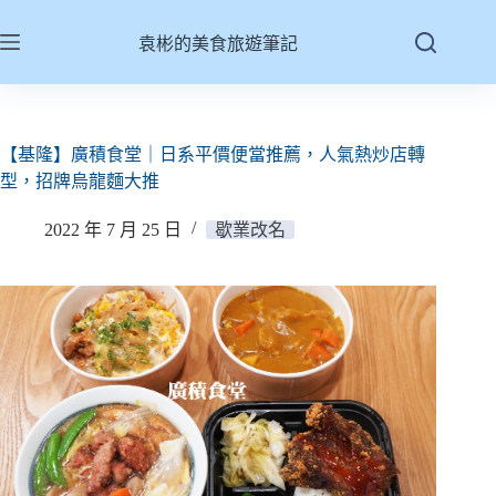
跳
至
袁彬的美食旅遊筆記
主
要
內
容
【基隆】廣積食堂｜日系平價便當推薦，人氣熱炒店轉
型，招牌烏龍麵大推
2022 年 7 月 25 日
歇業改名