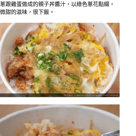
蔥跟雞蛋做成的親子丼醬汁，以綠色蔥花點綴，
微甜的滋味，很下飯。