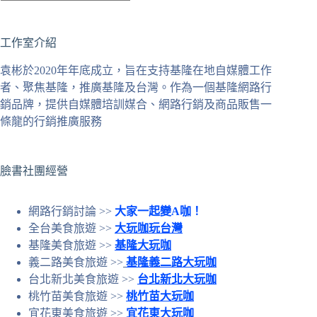
找
不
工作室介紹
到
符
袁彬於2020年年底成立，旨在支持基隆在地自媒體工作
合
者、聚焦基隆，推廣基隆及台灣。作為一個基隆網路行
條
銷品牌，提供自媒體培訓媒合、網路行銷及商品販售一
件
條龍的行銷推廣服務
的
結
果
臉書社團經營
網路行銷討論 >>
大家一起變A咖！
全台美食旅遊 >>
大玩咖玩台灣
基隆美食旅遊 >>
基隆大玩咖
義二路美食旅遊 >>
基隆義二路大玩咖
台北新北美食旅遊 >>
台北新北大玩咖
桃竹苗美食旅遊 >>
桃竹苗大玩咖
宜花東美食旅遊 >>
宜花東大玩咖