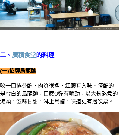
二、
廣積食堂
的料理
(一)招牌烏龍麵
咬一口排骨酥，肉質很嫩，紅麴有入味。搭配的
是雪白的烏龍麵，口感Q彈有嚼勁，以大骨熬煮的
湯頭，滋味甘甜，淋上烏醋，味道更有層次感。