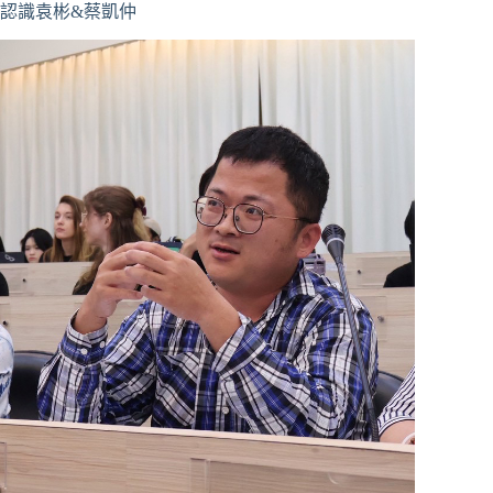
認識袁彬&蔡凱仲