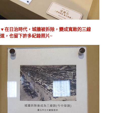
▼在日治時代，城牆被拆除，變成寬敞的三線
道，也留下許多紀錄照片~