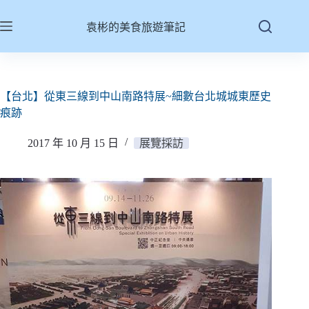
跳
至
袁彬的美食旅遊筆記
主
要
內
容
【台北】從東三線到中山南路特展~細數台北城城東歷史
痕跡
2017 年 10 月 15 日
展覽採訪