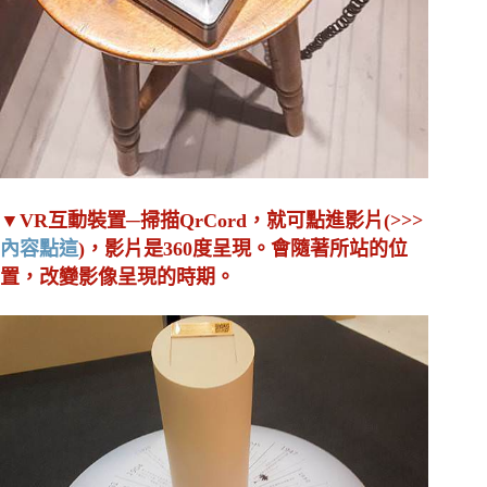
▼VR互動裝置─掃描QrCord，就可點進影片(>>>
內容點這
)，影片是360度呈現。會隨著所站的位
置，改變影像呈現的時期。