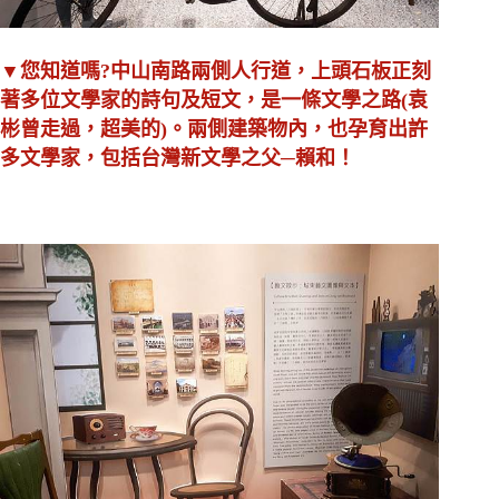
▼您知道嗎?中山南路兩側人行道，上頭石板正刻
著多位文學家的詩句及短文，是一條文學之路(袁
彬曾走過，超美的)。
兩側建築物內，也孕育出許
多文學家，包括台灣新文學之父─賴和！