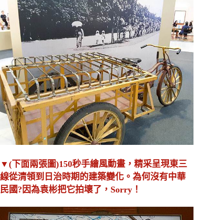
▼(下面兩張圖)150秒手繪風動畫，精采呈現東三
線從清領到日治時期的建築變化。為何沒有中華
民國?因為袁彬把它拍壞了，Sorry！