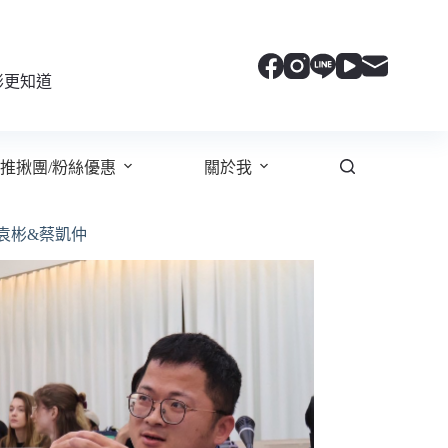
彬更知道
推揪團/粉絲優惠
關於我
袁彬&蔡凱仲