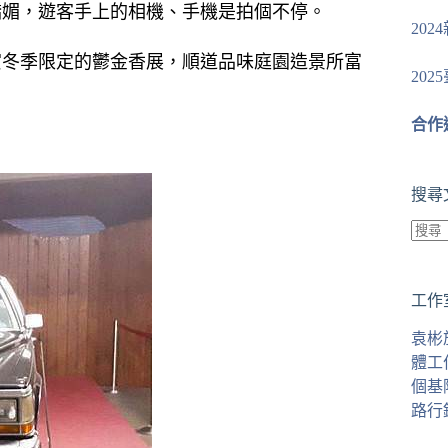
嬌媚，遊客手上的相機、手機是拍個不停。
20
賞冬季限定的鬱金香展，順道品味庭園造景所富
20
合作
搜尋
找
不
工作
到
符
袁彬
合
體工
條
個基
件
路行
的
結