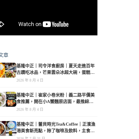
文章
基隆中正｜司令洋食廚房｜夏天走進百年
古蹟吃冰品，芒果雲朵冰超大碗，蛋糕、
甜點及炸物都在水準之上
2026 年 8 月 4 日
基隆中正｜崔家小卷米粉｜義二路平價美
食推薦，開在小A蟹麵原店面，最推綜合
海鮮麵
2026 年 8 月 4 日
基隆中正｜蕾貝時光Tea&Coffee｜正濱漁
港美食新亮點，除了咖啡及飲料，主食也
很有特色
2026 年 7 月 31 日