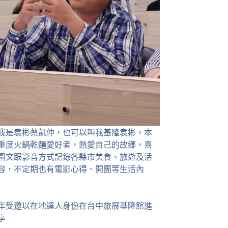
我是袁彬蔡凱仲，也可以叫我基隆袁彬，本
重度火鍋乾麵愛好者，熱愛自己的故鄉，喜
圖文跟影音方式記錄各縣市美食、旅遊及活
容，不定期也有電影心得、開團等生活內
23年受邀以在地達人身份在台中旅展基隆館進
享