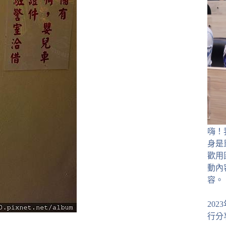
嗨！
身是
歡用
動內
容。
20
行分