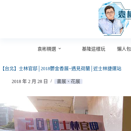
跳
至
主
要
內
容
袁彬精選
基隆這樣玩
懶人包
【台北】士林官邸│2018鬱金香展~遇見荷蘭│近士林捷運站
2018 年 2 月 28 日
書展、花展