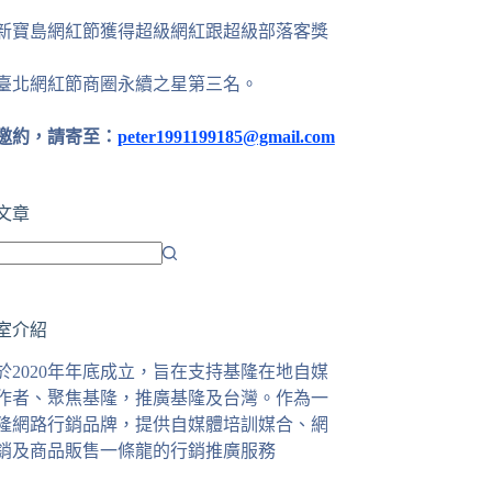
24新寶島網紅節獲得超級網紅跟超級部落客獎
25臺北網紅節商圈永續之星第三名。
邀約，請寄至：
peter1991199185@gmail.com
文章
室介紹
於2020年年底成立，旨在支持基隆在地自媒
作者、聚焦基隆，推廣基隆及台灣。作為一
隆網路行銷品牌，提供自媒體培訓媒合、網
銷及商品販售一條龍的行銷推廣服務