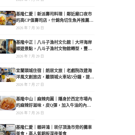
基隆仁愛｜新派壽司料理｜鄰近廟口夜市
的高CP值壽司店，什錦角切生魚丼推薦必
點
2026 年 7 月 30 日
基隆中正｜八斗子漁村文化館｜大坪海岸
順遊景點，八斗子漁村文物館轉型，豐富
的漁業文物，值得走訪
2026 年 7 月 29 日
宜蘭頭城住宿｜朗居文旅｜老戲院改建海
洋風文創旅店，離頭城火車站5分鐘，提供
免費夜間宵夜，親子遊戲空間
2026 年 7 月 27 日
基隆中山｜麻辣肉圓｜隱身於西定市場內
的麻辣好滋味，皮Q彈，加入牛油的內餡
香氣誘人
2026 年 7 月 26 日
基隆仁愛｜雜碎鴻｜崁仔頂漁市旁的攤車
美食，高人氣銅板深夜美食