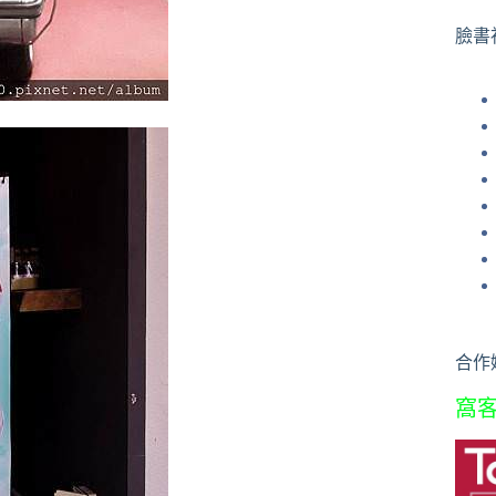
果
臉書
合作
窩