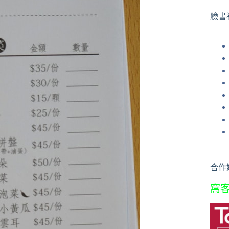
果
臉書
合作
窩