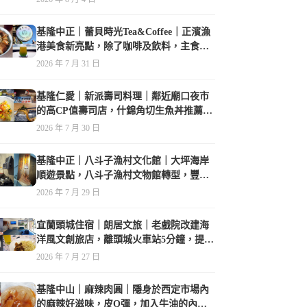
基隆中正｜蕾貝時光Tea&Coffee｜正濱漁
港美食新亮點，除了咖啡及飲料，主食也
很有特色
2026 年 7 月 31 日
基隆仁愛｜新派壽司料理｜鄰近廟口夜市
的高CP值壽司店，什錦角切生魚丼推薦必
點
2026 年 7 月 30 日
基隆中正｜八斗子漁村文化館｜大坪海岸
順遊景點，八斗子漁村文物館轉型，豐富
的漁業文物，值得走訪
2026 年 7 月 29 日
宜蘭頭城住宿｜朗居文旅｜老戲院改建海
洋風文創旅店，離頭城火車站5分鐘，提供
免費夜間宵夜，親子遊戲空間
2026 年 7 月 27 日
基隆中山｜麻辣肉圓｜隱身於西定市場內
的麻辣好滋味，皮Q彈，加入牛油的內餡