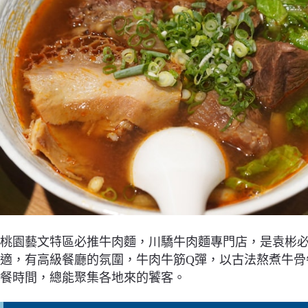
桃園藝文特區必推牛肉麵，川驕牛肉麵專門店，是袁彬必
適，有高級餐廳的氛圍，牛肉牛筋Q彈，以古法熬煮牛骨
餐時間，總能聚集各地來的饕客。