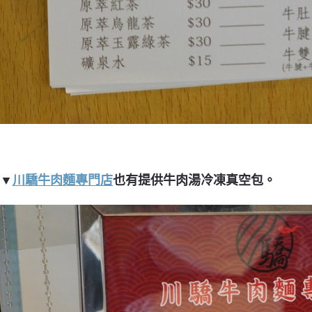
▼
川驕牛肉麵專門店
也有提供牛肉湯冷凍真空包。