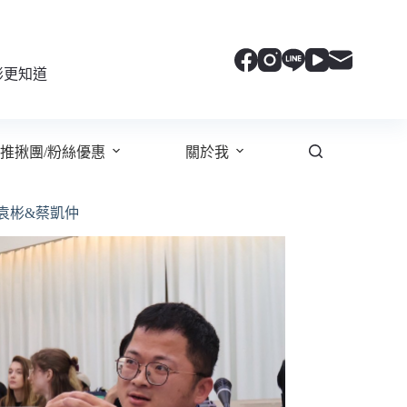
彬更知道
推揪團/粉絲優惠
關於我
袁彬&蔡凱仲