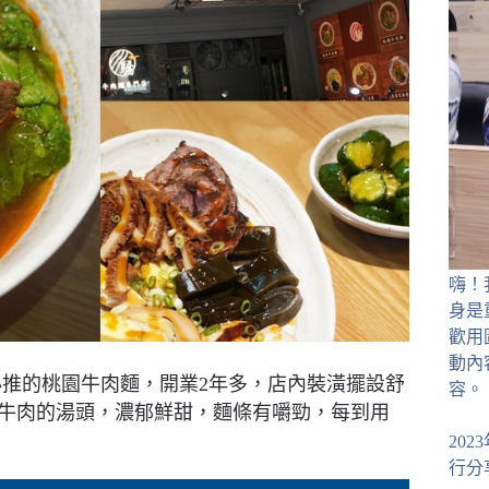
嗨！
身是
歡用
動內
推的桃園牛肉麵，開業2年多，店內裝潢擺設舒
容。
牛肉的湯頭，濃郁鮮甜，麵條有嚼勁，每到用
20
行分