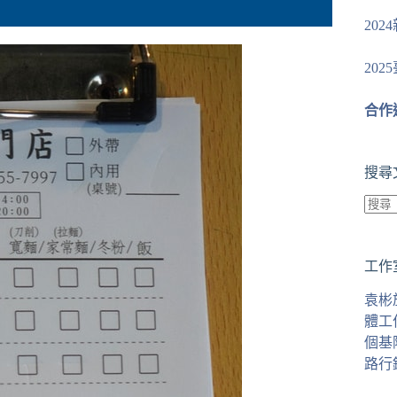
20
20
合作
搜尋
找
不
工作
到
符
袁彬
合
體工
條
個基
件
路行
的
結