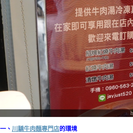
一、
川驕牛肉麵專門店
的環境