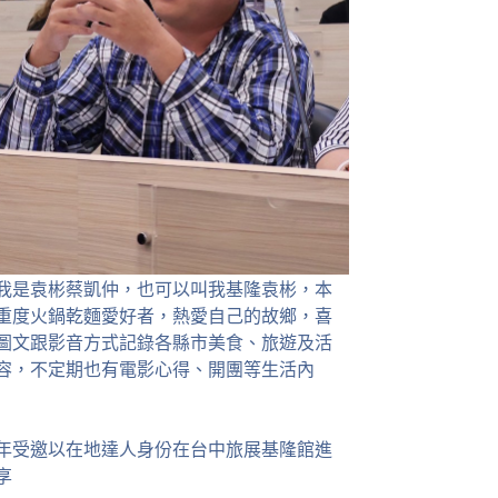
我是袁彬蔡凱仲，也可以叫我基隆袁彬，本
重度火鍋乾麵愛好者，熱愛自己的故鄉，喜
圖文跟影音方式記錄各縣市美食、旅遊及活
容，不定期也有電影心得、開團等生活內
23年受邀以在地達人身份在台中旅展基隆館進
享