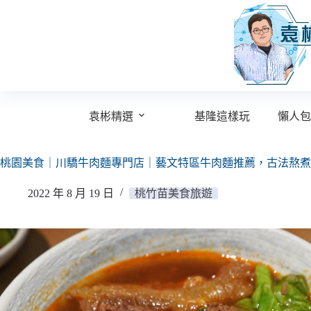
跳
至
主
要
內
容
袁彬精選
基隆這樣玩
懶人包
桃園美食｜川驕牛肉麵專門店｜藝文特區牛肉麵推薦，古法熬煮
2022 年 8 月 19 日
桃竹苗美食旅遊