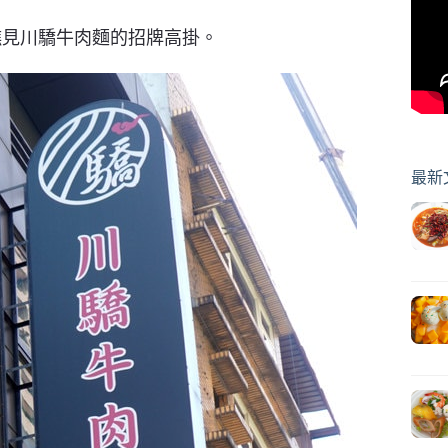
瞧見川驕牛肉麵的招牌高掛。
最新