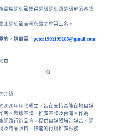
24新寶島網紅節獲得超級網紅跟超級部落客獎
25臺北網紅節商圈永續之星第三名。
邀約，請寄至：
peter1991199185@gmail.com
文章
室介紹
於2020年年底成立，旨在支持基隆在地自媒
作者、聚焦基隆，推廣基隆及台灣。作為一
隆網路行銷品牌，提供自媒體培訓媒合、網
銷及商品販售一條龍的行銷推廣服務