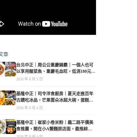
文章
台北中正｜周公公重慶鍋霸｜一個人也可
以享用酸菜魚、重慶毛血旺，低消180元，
珍珠奶茶免費喝到爽
2026 年 8 月 5 日
基隆中正｜司令洋食廚房｜夏天走進百年
古蹟吃冰品，芒果雲朵冰超大碗，蛋糕、
甜點及炸物都在水準之上
2026 年 8 月 4 日
基隆中正｜崔家小卷米粉｜義二路平價美
食推薦，開在小A蟹麵原店面，最推綜合
海鮮麵
2026 年 8 月 4 日