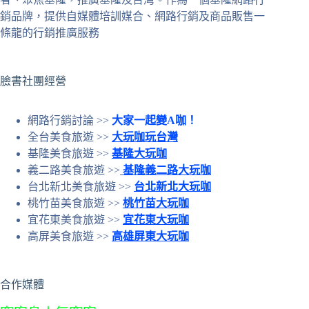
條
銷品牌，提供自媒體培訓媒合、網路行銷及商品販售一
件
條龍的行銷推廣服務
的
結
果
臉書社團經營
網路行銷討論 >>
大家一起變A咖！
全台美食旅遊 >>
大玩咖玩台灣
基隆美食旅遊 >>
基隆大玩咖
義二路美食旅遊 >>
基隆義二路大玩咖
台北新北美食旅遊 >>
台北新北大玩咖
桃竹苗美食旅遊 >>
桃竹苗大玩咖
宜花東美食旅遊 >>
宜花東大玩咖
高屏美食旅遊 >>
高雄屏東大玩咖
合作媒體