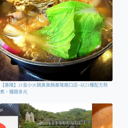
【基隆】21金小火鍋臭臭鍋基隆廟口店~以21種配方熬
煮，種類多元