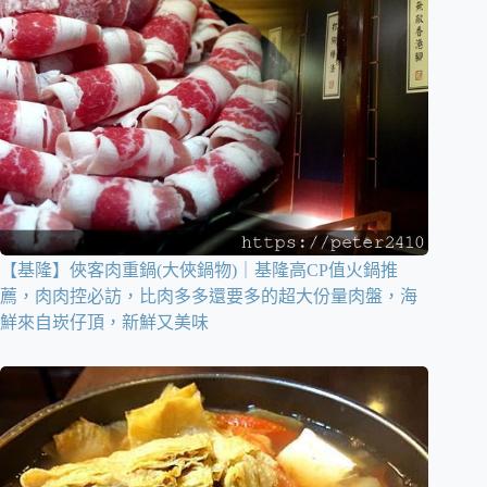
【基隆】俠客肉重鍋(大俠鍋物)｜基隆高CP值火鍋推
薦，肉肉控必訪，比肉多多還要多的超大份量肉盤，海
鮮來自崁仔頂，新鮮又美味