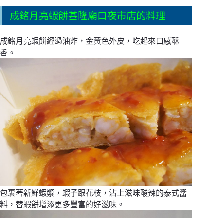
成銘月亮蝦餅基隆廟口夜市店的料理
成銘月亮蝦餅經過油炸，金黃色外皮，吃起來口感酥
香。
包裹著新鮮蝦漿，蝦子跟花枝，沾上滋味酸辣的泰式醬
料，替蝦餅增添更多豐富的好滋味。