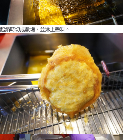
起鍋時切成數塊，並淋上醬料。