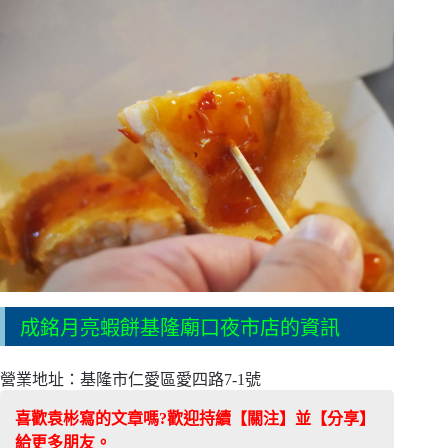
成銘月亮蝦餅基隆廟口夜市店的資訊
營業地址：基隆市仁愛區愛四路7-1號
喜歡袁彬寫的文章嗎?歡迎持續【關注】並【分享】
給更多朋友。