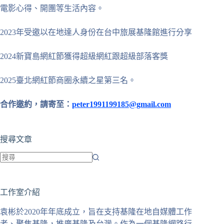
電影心得、開團等生活內容。
2023年受邀以在地達人身份在台中旅展基隆館進行分享
2024新寶島網紅節獲得超級網紅跟超級部落客獎
2025臺北網紅節商圈永續之星第三名。
合作邀約，請寄至：
peter1991199185@gmail.com
搜尋文章
找
不
工作室介紹
到
符
袁彬於2020年年底成立，旨在支持基隆在地自媒體工作
合
者、聚焦基隆，推廣基隆及台灣。作為一個基隆網路行