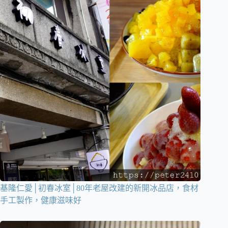
基隆仁愛│初春冰室│80年老屋改建的新開冰品店，食材
手工製作，健康滋味好