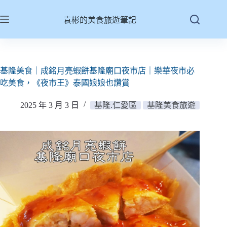
跳
至
袁彬的美食旅遊筆記
主
要
內
容
基隆美食｜成銘月亮蝦餅基隆廟口夜市店｜樂華夜市必
吃美食，《夜市王》泰國娘娘也讚賞
2025 年 3 月 3 日
基隆.仁愛區
基隆美食旅遊