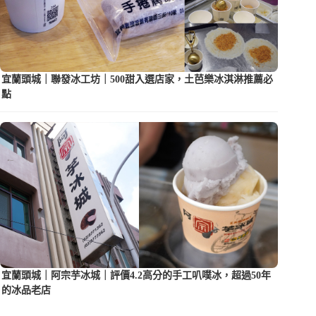
宜蘭頭城｜聯發冰工坊｜500甜入選店家，土芭樂冰淇淋推薦必
點
宜蘭頭城｜阿宗芋冰城｜評價4.2高分的手工叭噗冰，超過50年
的冰品老店