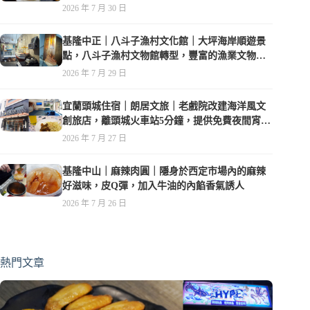
2026 年 7 月 30 日
基隆中正｜八斗子漁村文化館｜大坪海岸順遊景
點，八斗子漁村文物館轉型，豐富的漁業文物，
值得走訪
2026 年 7 月 29 日
宜蘭頭城住宿｜朗居文旅｜老戲院改建海洋風文
創旅店，離頭城火車站5分鐘，提供免費夜間宵
夜，親子遊戲空間
2026 年 7 月 27 日
基隆中山｜麻辣肉圓｜隱身於西定市場內的麻辣
好滋味，皮Q彈，加入牛油的內餡香氣誘人
2026 年 7 月 26 日
熱門文章