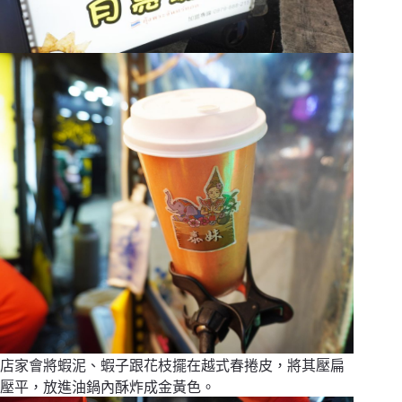
店家會將蝦泥、蝦子跟花枝擺在越式春捲皮，將其壓扁
壓平，放進油鍋內酥炸成金黃色。