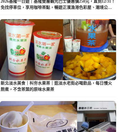
2026基隆一日遊｜基隆雙層觀光巴士優惠價250元，直到12/31！
免找停車位，享用咖啡茶點，暢遊正濱漁港色彩屋、潮境公園
等5大景點
新北淡水美食｜朻夯水果茶｜逛淡水老街必喝飲品，每日慢火
熬煮，不含茶葉的原味水果茶