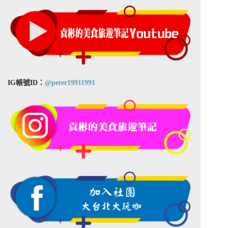
IG帳號ID：
@peter19911991