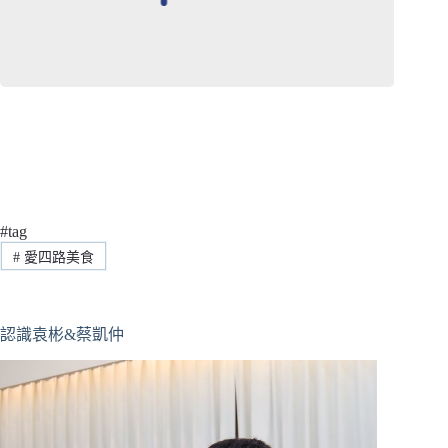
#tag
#
愛四路美食
認識袁彬&蔡凱仲