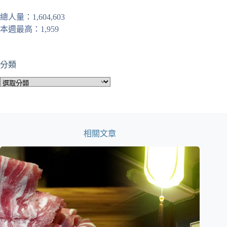
總人量：1,604,603
本週最高：1,959
分類
分
類
相關文章