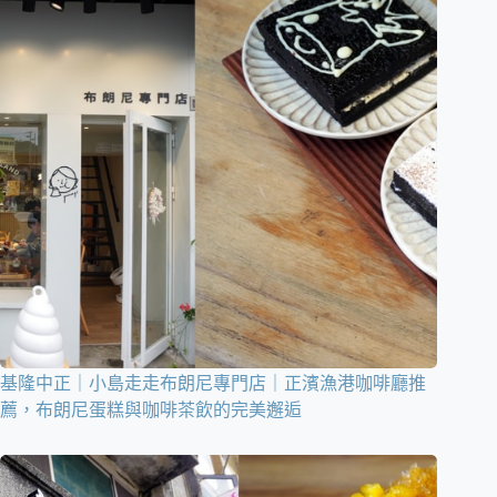
基隆中正｜小島走走布朗尼專門店｜正濱漁港咖啡廳推
薦，布朗尼蛋糕與咖啡茶飲的完美邂逅