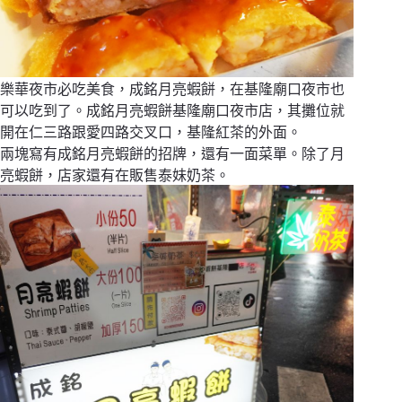
樂華夜市必吃美食，成銘月亮蝦餅，在基隆廟口夜市也
可以吃到了。成銘月亮蝦餅基隆廟口夜市店，其攤位就
開在仁三路跟愛四路交叉口，基隆紅茶的外面。
兩塊寫有成銘月亮蝦餅的招牌，還有一面菜單。除了月
亮蝦餅，店家還有在販售泰妹奶茶。