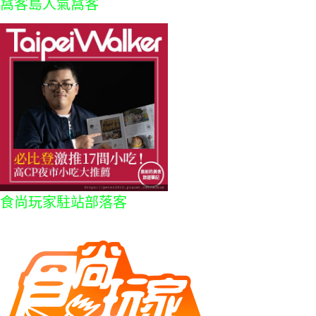
窩客島人氣窩客
食尚玩家駐站部落客