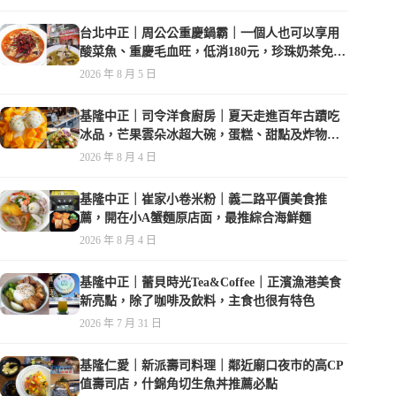
台北中正｜周公公重慶鍋霸｜一個人也可以享用
酸菜魚、重慶毛血旺，低消180元，珍珠奶茶免費
喝到爽
2026 年 8 月 5 日
基隆中正｜司令洋食廚房｜夏天走進百年古蹟吃
冰品，芒果雲朵冰超大碗，蛋糕、甜點及炸物都
在水準之上
2026 年 8 月 4 日
基隆中正｜崔家小卷米粉｜義二路平價美食推
薦，開在小A蟹麵原店面，最推綜合海鮮麵
2026 年 8 月 4 日
基隆中正｜蕾貝時光Tea&Coffee｜正濱漁港美食
新亮點，除了咖啡及飲料，主食也很有特色
2026 年 7 月 31 日
基隆仁愛｜新派壽司料理｜鄰近廟口夜市的高CP
值壽司店，什錦角切生魚丼推薦必點