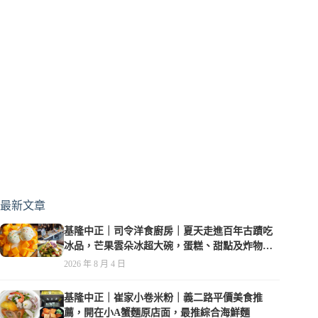
最新文章
基隆中正｜司令洋食廚房｜夏天走進百年古蹟吃
冰品，芒果雲朵冰超大碗，蛋糕、甜點及炸物都
在水準之上
2026 年 8 月 4 日
基隆中正｜崔家小卷米粉｜義二路平價美食推
薦，開在小A蟹麵原店面，最推綜合海鮮麵