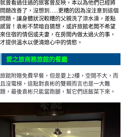
就曾看過住過的旅客曾反映，本以為他們已經將
問題改善了，沒想到…..
更糟的因為沒注意到這個
問題，讓身體狀況較糟的父親洗了涼水澡，差點
感冒！袁彬不禁暗自猜想，或許旅館老闆不希望
來住宿的情侶或夫妻，在房間內做太過火的事，
才提供溫水以便澆熄心中的情慾。
愛之旅商務旅館的餐廳
旅館附贈免費早餐，但是要上2樓，空間不大，而
且沒電梯，這點對袁彬的雙親而言也是一大難
題，最後袁彬只能當跑腿，幫它們送飯菜下來。