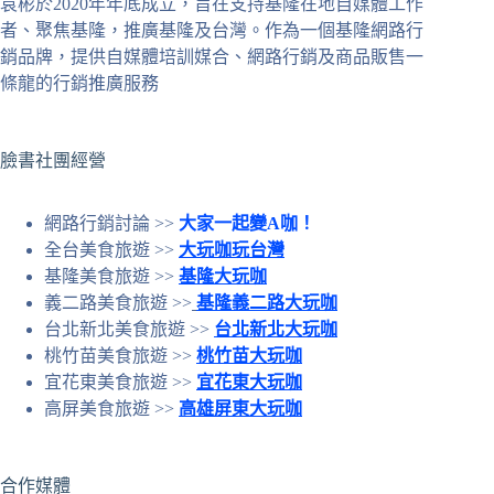
袁彬於2020年年底成立，旨在支持基隆在地自媒體工作
合
者、聚焦基隆，推廣基隆及台灣。作為一個基隆網路行
條
銷品牌，提供自媒體培訓媒合、網路行銷及商品販售一
件
條龍的行銷推廣服務
的
結
果
臉書社團經營
網路行銷討論 >>
大家一起變A咖！
全台美食旅遊 >>
大玩咖玩台灣
基隆美食旅遊 >>
基隆大玩咖
義二路美食旅遊 >>
基隆義二路大玩咖
台北新北美食旅遊 >>
台北新北大玩咖
桃竹苗美食旅遊 >>
桃竹苗大玩咖
宜花東美食旅遊 >>
宜花東大玩咖
高屏美食旅遊 >>
高雄屏東大玩咖
合作媒體