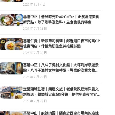
2026 年 8 月 4 日
基隆中正｜蕾貝時光Tea&Coffee｜正濱漁港美食
新亮點，除了咖啡及飲料，主食也很有特色
2026 年 7 月 31 日
基隆仁愛｜新派壽司料理｜鄰近廟口夜市的高CP
值壽司店，什錦角切生魚丼推薦必點
2026 年 7 月 30 日
基隆中正｜八斗子漁村文化館｜大坪海岸順遊景
點，八斗子漁村文物館轉型，豐富的漁業文物，
值得走訪
2026 年 7 月 29 日
宜蘭頭城住宿｜朗居文旅｜老戲院改建海洋風文
創旅店，離頭城火車站5分鐘，提供免費夜間宵
夜，親子遊戲空間
2026 年 7 月 27 日
基隆中山｜麻辣肉圓｜隱身於西定市場內的麻辣