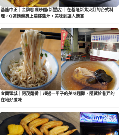
基隆中正｜金牌咖喱炒麵(新豐店)｜在基隆新北火紅的台式料
理，Q彈麵條裹上濃郁醬汁，美味到讓人讚賞
宜蘭頭城｜阿茂麵攤｜超過一甲子的美味麵攤，隱藏於巷弄的
在地好滋味