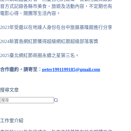
音方式記錄各縣市美食、旅遊及活動內容，不定期也有
電影心得、開團等生活內容。
2023年受邀以在地達人身份在台中旅展基隆館進行分享
2024新寶島網紅節獲得超級網紅跟超級部落客獎
2025臺北網紅節商圈永續之星第三名。
合作邀約，請寄至：
peter1991199185@gmail.com
搜尋文章
找
不
工作室介紹
到
符