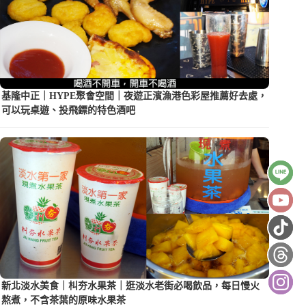
基隆中正｜HYPE聚會空間｜夜遊正濱漁港色彩屋推薦好去處，
可以玩桌遊、投飛鏢的特色酒吧
新北淡水美食｜朻夯水果茶｜逛淡水老街必喝飲品，每日慢火
熬煮，不含茶葉的原味水果茶