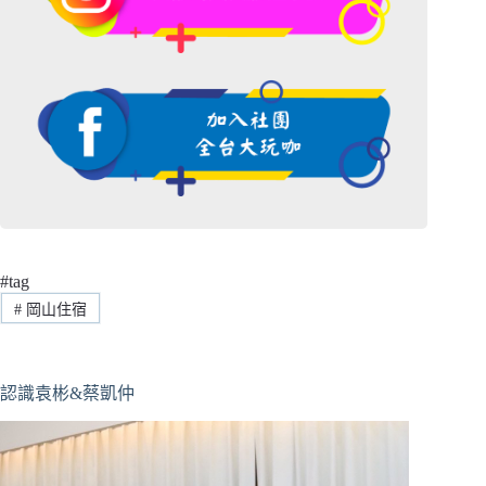
#tag
#
岡山住宿
認識袁彬&蔡凱仲