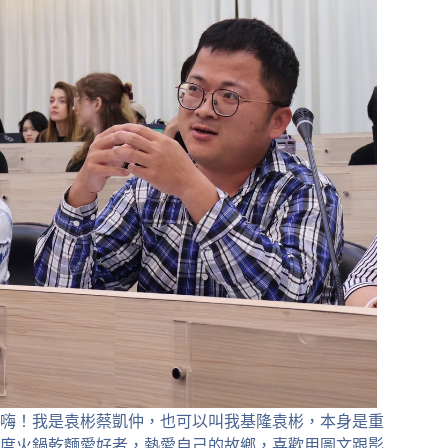
嗨！我是袁彬蔡凱仲，也可以叫我基隆袁彬，本身是重
度火鍋乾麵愛好者，熱愛自己的故鄉，喜歡用圖文跟影