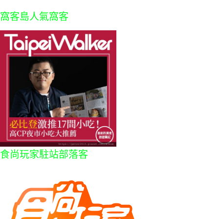
窩客島人氣窩客
食尚玩家駐站部落客