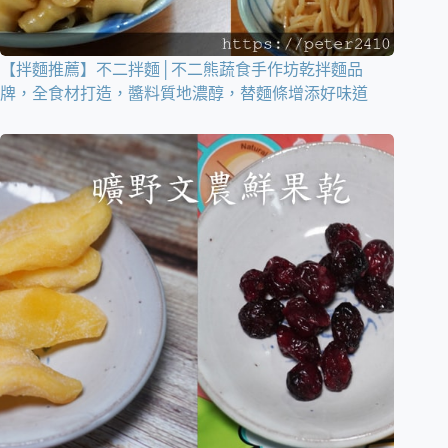
【拌麵推薦】不二拌麵│不二熊蔬食手作坊乾拌麵品
牌，全食材打造，醬料質地濃醇，替麵條增添好味道