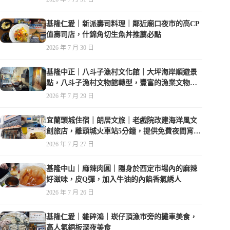
基隆仁愛｜新派壽司料理｜鄰近廟口夜市的高CP
值壽司店，什錦角切生魚丼推薦必點
2026 年 7 月 30 日
基隆中正｜八斗子漁村文化館｜大坪海岸順遊景
點，八斗子漁村文物館轉型，豐富的漁業文物，
值得走訪
2026 年 7 月 29 日
宜蘭頭城住宿｜朗居文旅｜老戲院改建海洋風文
創旅店，離頭城火車站5分鐘，提供免費夜間宵
夜，親子遊戲空間
2026 年 7 月 27 日
基隆中山｜麻辣肉圓｜隱身於西定市場內的麻辣
好滋味，皮Q彈，加入牛油的內餡香氣誘人
2026 年 7 月 26 日
基隆仁愛｜雜碎鴻｜崁仔頂漁市旁的攤車美食，
高人氣銅板深夜美食