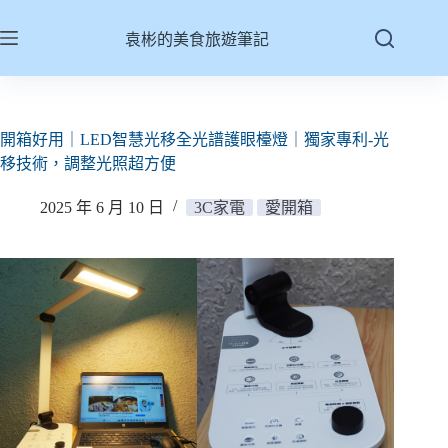
跳
至
袁彬的美食旅遊筆記
主
要
內
容
開箱好用｜LED智慧光移全光譜護眼檯燈｜獨家專利-光
移技術，調整光照超方便
2025 年 6 月 10 日
3C家電
愛開箱