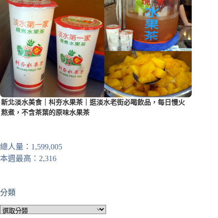
新北淡水美食｜朻夯水果茶｜逛淡水老街必喝飲品，每日慢火
熬煮，不含茶葉的原味水果茶
總人量：1,599,005
本週最高：2,316
分類
分