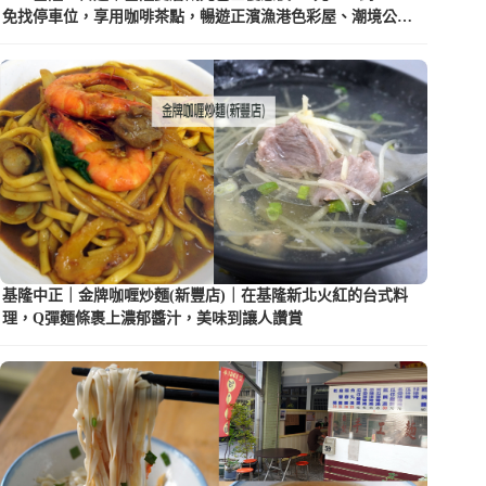
免找停車位，享用咖啡茶點，暢遊正濱漁港色彩屋、潮境公園
等5大景點
基隆中正｜金牌咖喱炒麵(新豐店)｜在基隆新北火紅的台式料
理，Q彈麵條裹上濃郁醬汁，美味到讓人讚賞