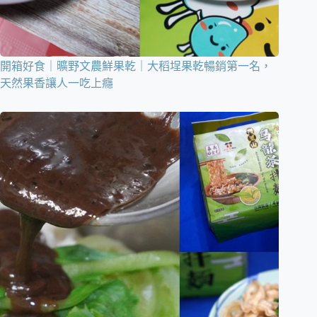
開箱好食｜曠野文農鮮果乾｜大稻埕果乾暢銷第一名，
天然果香讓人一吃上癮