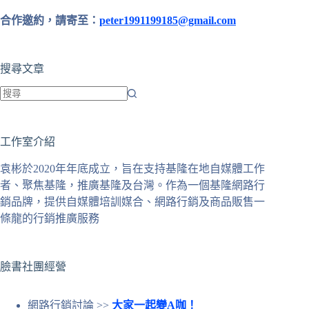
合作邀約，請寄至：
peter1991199185@gmail.com
搜尋文章
找
不
工作室介紹
到
符
袁彬於2020年年底成立，旨在支持基隆在地自媒體工作
合
者、聚焦基隆，推廣基隆及台灣。作為一個基隆網路行
條
銷品牌，提供自媒體培訓媒合、網路行銷及商品販售一
件
條龍的行銷推廣服務
的
結
果
臉書社團經營
網路行銷討論 >>
大家一起變A咖！