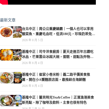
最新文章
台北中正｜周公公重慶鍋霸｜一個人也可以享用
酸菜魚、重慶毛血旺，低消180元，珍珠奶茶免費
喝到爽
2026 年 8 月 5 日
基隆中正｜司令洋食廚房｜夏天走進百年古蹟吃
冰品，芒果雲朵冰超大碗，蛋糕、甜點及炸物都
在水準之上
2026 年 8 月 4 日
基隆中正｜崔家小卷米粉｜義二路平價美食推
薦，開在小A蟹麵原店面，最推綜合海鮮麵
2026 年 8 月 4 日
基隆中正｜蕾貝時光Tea&Coffee｜正濱漁港美食
新亮點，除了咖啡及飲料，主食也很有特色
2026 年 7 月 31 日