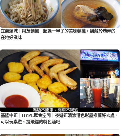
宜蘭頭城｜阿茂麵攤｜超過一甲子的美味麵攤，隱藏於巷弄的
在地好滋味
基隆中正｜HYPE聚會空間｜夜遊正濱漁港色彩屋推薦好去處，
可以玩桌遊、投飛鏢的特色酒吧