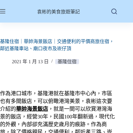
跳
至
袁彬的美食旅遊筆記
主
要
內
容
基隆住宿｜華帥海景飯店｜交通便利的平價商旅住宿，
鄰近基隆車站、廟口夜市及崁仔頂
2021 年 1 月 13 日
基隆住宿
作為港口城市，基隆港就在基隆市中心內，市區
也有多間飯店，可以俯瞰港灣美景，袁彬這次要
介紹的
華帥海景飯店
，就是一間可以欣賞港灣海
景的飯店，經營30年，民國100年翻新過，現代化
的外觀，內部卻充滿歷史歲月的痕跡。
作為商
旅，除了價格親民，交通便利，鄰近孝三路、崁