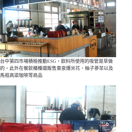
台中第四市場積極推動ESG，飲料所使用的吸管是草做
的，此外在餐飲櫃檯還販售東泉爆米花、柚子蔘茶以及
馬祖高粱咖啡等商品