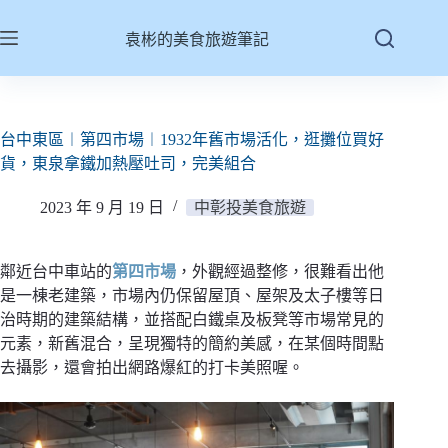
跳
至
袁彬的美食旅遊筆記
主
要
內
容
台中東區︱第四市場︱1932年舊市場活化，逛攤位買好
貨，東泉拿鐵加熱壓吐司，完美組合
2023 年 9 月 19 日
中彰投美食旅遊
鄰近台中車站的
第四市場
，外觀經過整修，很難看出他
是一棟老建築，市場內仍保留屋頂、屋架及太子樓等日
治時期的建築結構，並搭配白鐵桌及板凳等市場常見的
元素，新舊混合，呈現獨特的簡約美感，在某個時間點
去攝影，還會拍出網路爆紅的打卡美照喔。