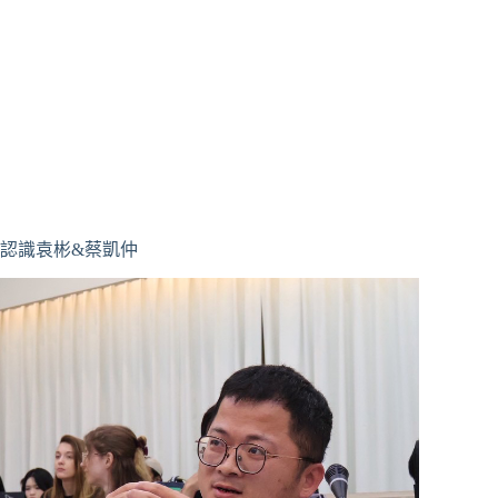
認識袁彬&蔡凱仲