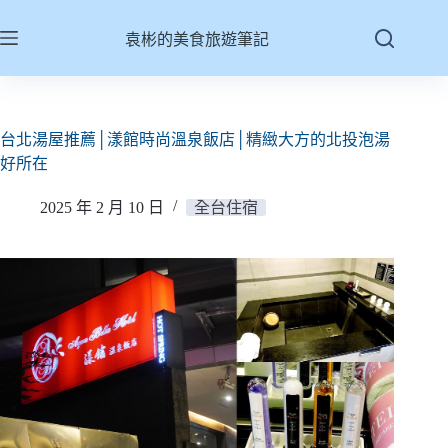
跳
至
袁彬的美食旅遊筆記
主
要
內
容
台北湯屋推薦│漾館時尚溫泉飯店│精緻大方的北投泡湯
好所在
2025 年 2 月 10 日
全台住宿