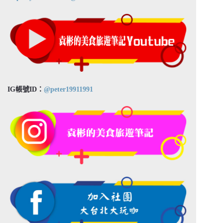
IG帳號ID：
@peter19911991