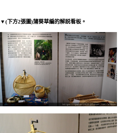
▼(下方2張圖)蒲葵草編的解説看板。