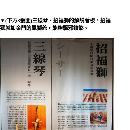
▼(下方3張圖)三線琴、招福獅的解説看板，招福
獅就如金門的風獅爺，能夠驅邪鎮煞。