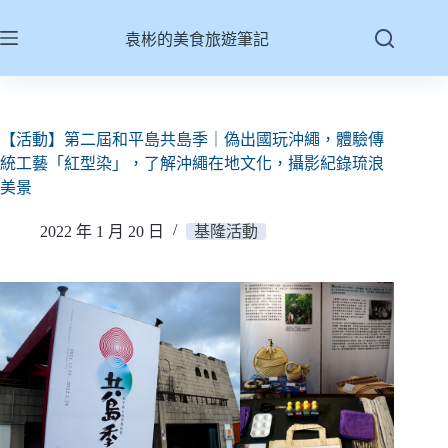
跳
至
袁彬的美食旅遊筆記
主
要
內
容
【活動】第二屆和平島共島季｜偽出國玩沖繩，體驗傳
統工藝「紅型染」，了解沖繩在地文化，攝影紀錄琉浪
美景
2022 年 1 月 20 日
基隆活動