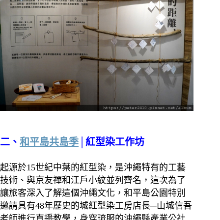
二、
和平島共島季
│紅型染工作坊
起源於15世紀中葉的紅型染，是沖繩特有的工藝
技術、與京友禪和江戶小紋並列齊名，這次為了
讓旅客深入了解這個沖繩文化，和平島公園特別
邀請具有48年歷史的城紅型染工房店長─山城信吾
老師進行直播教學，身穿琉服的沖繩縣產業公社