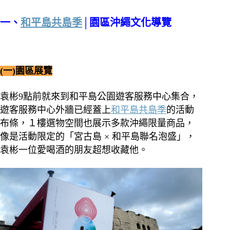
一、
和平島共島季
│園區沖繩文化導覽
(一)園區展覽
袁彬9點前就來到和平島公園遊客服務中心集合，
遊客服務中心外牆已經蓋上
和平島共島季
的活動
布條，１樓選物空間也展示多款沖繩限量商品，
像是活動限定的「宮古島 × 和平島聯名泡盛」，
袁彬一位愛喝酒的朋友超想收藏他。