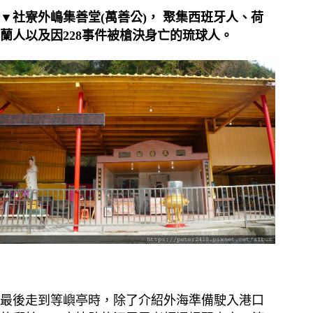
▼社寮外嶋集善堂(萬善公)， 聚集西班牙人、荷
蘭人以及因228事件被槍決身亡的琉球人。
最後走到等嶼亭時，除了介紹外海準備駛入港口