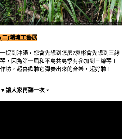
(二)潮琉工藝展
一提到沖繩，您會先想到怎麼?袁彬會先想到三線
琴，因為第一屆和平島共島季有參加到三線琴工
作坊，超喜歡聽它彈奏出來的音樂，超好聽！
▼讓大家再聽一次。