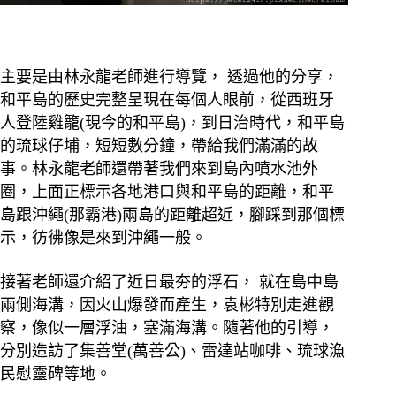
主要是由林永龍老師進行導覽， 透過他的分享，
和平島的歷史完整呈現在每個人眼前，從西班牙
人登陸雞籠(現今的和平島)，到日治時代，和平島
的琉球仔埔，短短數分鐘，帶給我們滿滿的故
事。
林永龍老師還帶著我們來到島內噴水池外
圈，上面正標示各地港口與和平島的距離，和平
島跟沖繩(那霸港)兩島的距離超近，腳踩到那個標
示，彷彿像是來到沖繩一般。
接著老師還介紹了近日最夯的浮石， 就在島中島
兩側海溝，因火山爆發而產生，袁彬特別走進觀
察，像似一層浮油，塞滿海溝。隨著他的引導，
分別造訪了集善堂(萬善公)、雷達站咖啡、琉球漁
民慰靈碑等地。