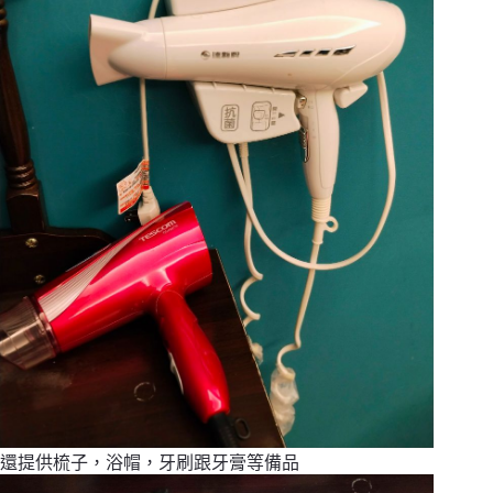
還提供梳子，浴帽，牙刷跟牙膏等備品