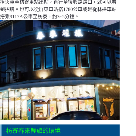
搭火車至枋寮車站出站，直行至復興路路口，就可以看
到招牌。也可以從屏東車站搭1780公車或是從林邊車站
搭乘9117A公車至枋寮，約3~5分鐘。
枋寮春來輕旅的環境