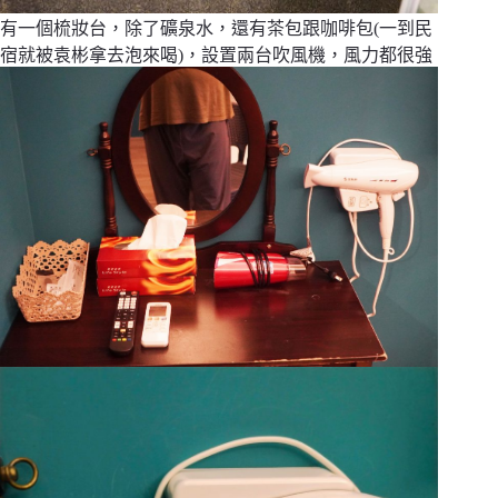
有一個梳妝台，除了礦泉水，還有茶包跟咖啡包(一到民
宿就被袁彬拿去泡來喝)，設置兩台吹風機，風力都很強