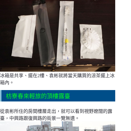
冰箱是共享、擺在2樓、袁彬就將當天購買的涼茶擺上冰
箱內。
枋寮春來輕旅的頂樓露臺
從袁彬所住的房間樓層走出，就可以看到視野遼闊的露
臺，中興路跟復興路的街景一覽無遺。