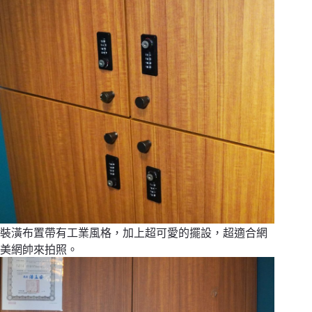
裝潢布置帶有工業風格，加上超可愛的擺設，超適合網
美網帥來拍照。