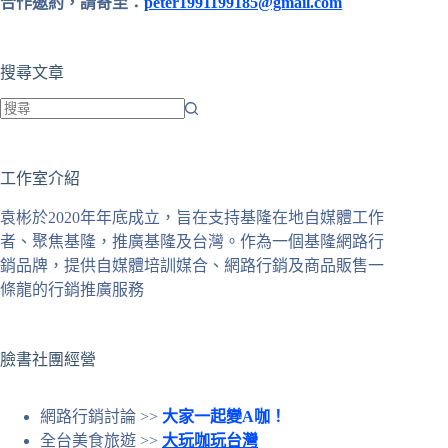
合作邀約，請寄至：
peter1991199185@gmail.com
搜尋文章
找
不
工作室介紹
到
符
袁彬於2020年年底成立，旨在支持基隆在地自媒體工作
合
者、聚焦基隆，推廣基隆及台灣。作為一個基隆網路行
條
銷品牌，提供自媒體培訓媒合、網路行銷及商品販售一
件
條龍的行銷推廣服務
的
結
果
臉書社團經營
網路行銷討論 >>
大家一起變A咖！
全台美食旅遊 >>
大玩咖玩台灣