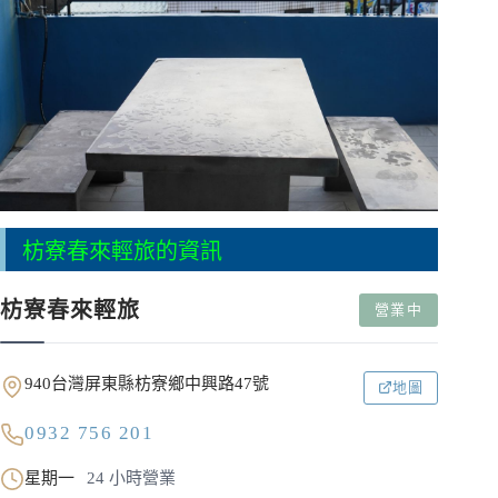
枋寮春來輕旅的資訊
枋寮春來輕旅
營業中
940台灣屏東縣枋寮鄉中興路47號
地圖
0932 756 201
星期一
24 小時營業