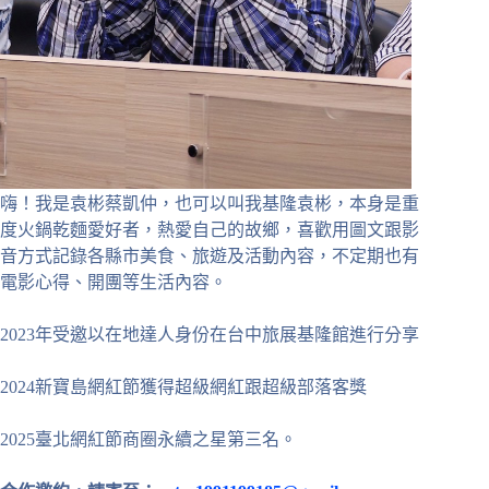
嗨！我是袁彬蔡凱仲，也可以叫我基隆袁彬，本身是重
度火鍋乾麵愛好者，熱愛自己的故鄉，喜歡用圖文跟影
音方式記錄各縣市美食、旅遊及活動內容，不定期也有
電影心得、開團等生活內容。
2023年受邀以在地達人身份在台中旅展基隆館進行分享
2024新寶島網紅節獲得超級網紅跟超級部落客獎
2025臺北網紅節商圈永續之星第三名。