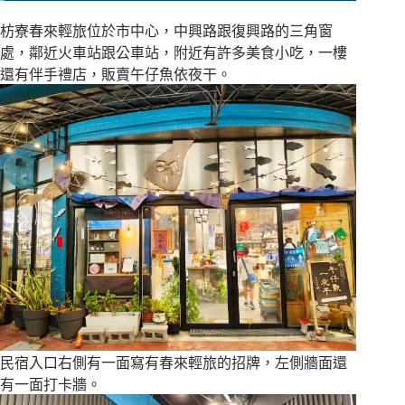
枋寮春來輕旅位於市中心，中興路跟復興路的三角窗
處，鄰近火車站跟公車站，附近有許多美食小吃，一樓
還有伴手禮店，販賣午仔魚依夜干。
民宿入口右側有一面寫有春來輕旅的招牌，左側牆面還
有一面打卡牆。