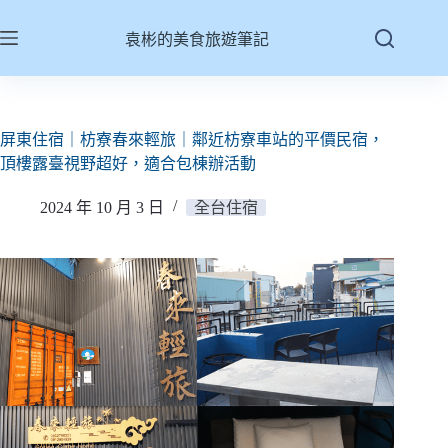
跳
至
袁彬的美食旅遊筆記
主
要
內
容
屏東住宿｜枋寮春來輕旅｜鄰近枋寮車站的平價民宿，
頂樓露臺視野超好，適合包棟辦活動
2024 年 10 月 3 日
全台住宿