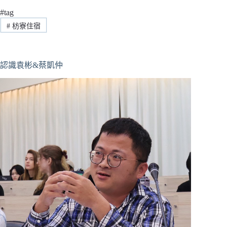
#tag
#
枋寮住宿
認識袁彬&蔡凱仲