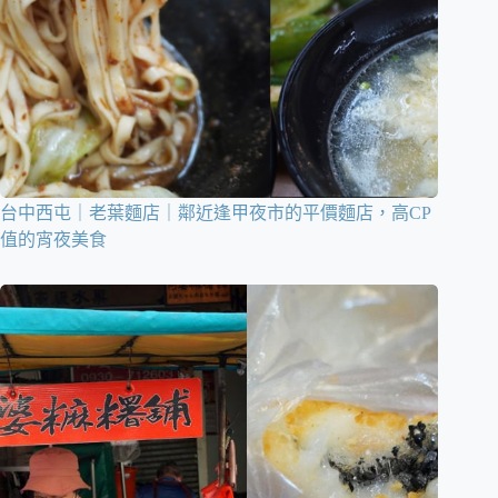
台中西屯｜老葉麵店｜鄰近逢甲夜市的平價麵店，高CP
值的宵夜美食