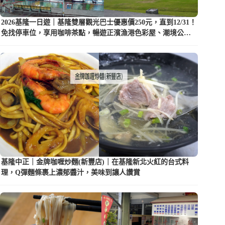
2026基隆一日遊｜基隆雙層觀光巴士優惠價250元，直到12/31！
免找停車位，享用咖啡茶點，暢遊正濱漁港色彩屋、潮境公園
等5大景點
基隆中正｜金牌咖喱炒麵(新豐店)｜在基隆新北火紅的台式料
理，Q彈麵條裹上濃郁醬汁，美味到讓人讚賞