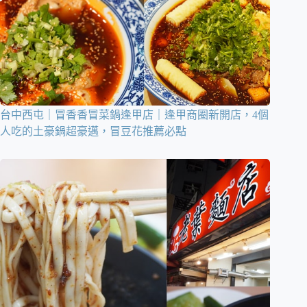
台中西屯｜冒香香冒菜鍋逢甲店｜逢甲商圈新開店，4個
人吃的土豪鍋超豪邁，冒豆花推薦必點