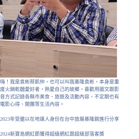
嗨！我是袁彬蔡凱仲，也可以叫我基隆袁彬，本身是重
度火鍋乾麵愛好者，熱愛自己的故鄉，喜歡用圖文跟影
音方式記錄各縣市美食、旅遊及活動內容，不定期也有
電影心得、開團等生活內容。
2023年受邀以在地達人身份在台中旅展基隆館進行分享
2024新寶島網紅節獲得超級網紅跟超級部落客獎