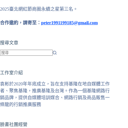
2025臺北網紅節商圈永續之星第三名。
合作邀約，請寄至：
peter1991199185@gmail.com
搜尋文章
找
不
工作室介紹
到
符
袁彬於2020年年底成立，旨在支持基隆在地自媒體工作
合
者、聚焦基隆，推廣基隆及台灣。作為一個基隆網路行
條
銷品牌，提供自媒體培訓媒合、網路行銷及商品販售一
件
條龍的行銷推廣服務
的
結
果
臉書社團經營