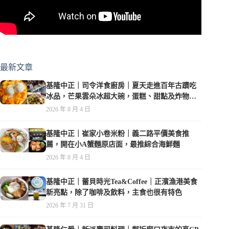
最新文章
基隆中正｜司令洋食廚房｜夏天走進百年古蹟吃
冰品，芒果雲朵冰超大碗，蛋糕、甜點及炸物都
在水準之上
2026 年 8 月 4 日
基隆中正｜崔家小卷米粉｜義二路平價美食推
薦，開在小A蟹麵原店面，最推綜合海鮮麵
2026 年 8 月 4 日
基隆中正｜蕾貝時光Tea&Coffee｜正濱漁港美食
新亮點，除了咖啡及飲料，主食也很有特色
2026 年 7 月 31 日