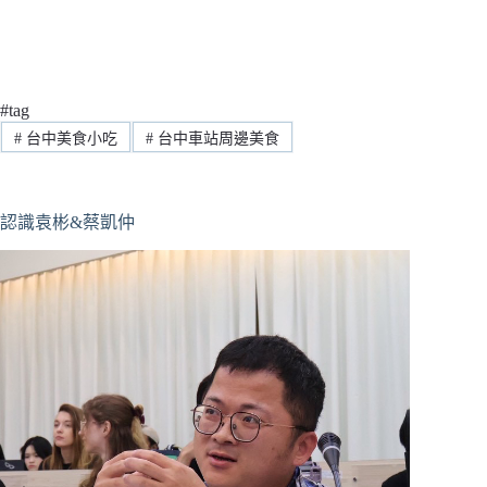
#tag
#
台中美食小吃
#
台中車站周邊美食
認識袁彬&蔡凱仲