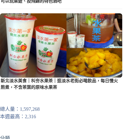
可以玩桌遊、投飛鏢的特色酒吧
新北淡水美食｜朻夯水果茶｜逛淡水老街必喝飲品，每日慢火
熬煮，不含茶葉的原味水果茶
總人量：1,597,268
本週最高：2,316
分類