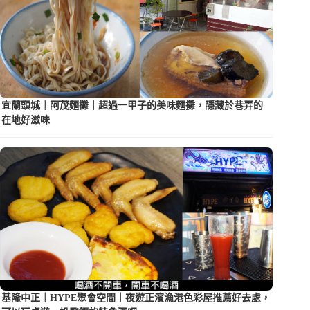
宜蘭頭城｜阿茂麵攤｜超過一甲子的美味麵攤，隱藏於巷弄的
在地好滋味
基隆中正｜HYPE聚會空間｜夜遊正濱漁港色彩屋推薦好去處，