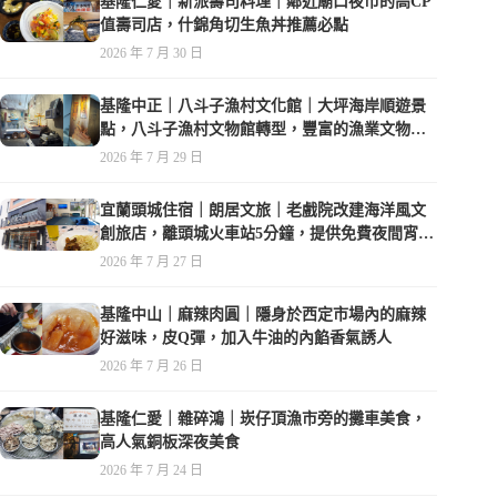
基隆仁愛｜新派壽司料理｜鄰近廟口夜市的高CP
值壽司店，什錦角切生魚丼推薦必點
2026 年 7 月 30 日
基隆中正｜八斗子漁村文化館｜大坪海岸順遊景
點，八斗子漁村文物館轉型，豐富的漁業文物，
值得走訪
2026 年 7 月 29 日
宜蘭頭城住宿｜朗居文旅｜老戲院改建海洋風文
創旅店，離頭城火車站5分鐘，提供免費夜間宵
夜，親子遊戲空間
2026 年 7 月 27 日
基隆中山｜麻辣肉圓｜隱身於西定市場內的麻辣
好滋味，皮Q彈，加入牛油的內餡香氣誘人
2026 年 7 月 26 日
基隆仁愛｜雜碎鴻｜崁仔頂漁市旁的攤車美食，
高人氣銅板深夜美食
2026 年 7 月 24 日