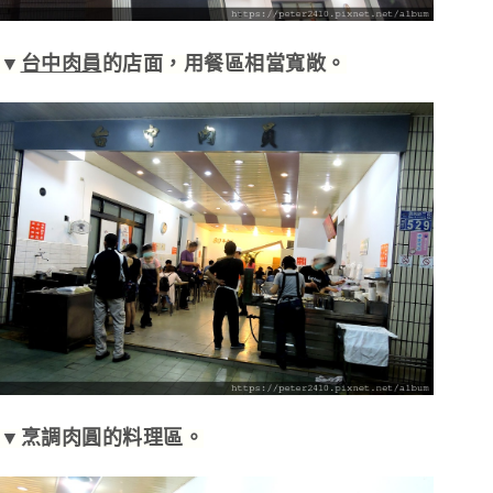
▼
台中肉員
的店面，用餐區相當寬敞。
▼烹調肉圓的料理區。