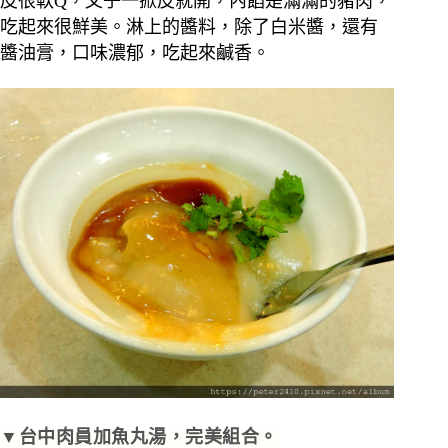
皮很軟Q，叉子一掀皮就開，內餡是滿滿的豬肉，
吃起來很鮮美。淋上的醬料，除了白米醬，還有
醬油膏，口味濃郁，吃起來鹹香。
▼台中肉員加魚丸湯，完美組合。