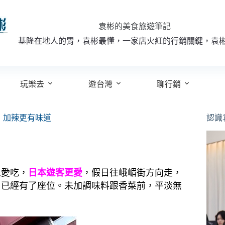
袁彬的美食旅遊筆記
基隆在地人的胃，袁彬最懂，一家店火紅的行銷關鍵，袁
玩樂去
遊台灣
聊行銷
，加辣更有味道
認識
人愛吃，
日本遊客更愛
，假日往峨嵋街方向走，
時，已經有了座位。未加調味料跟香菜前，平淡無