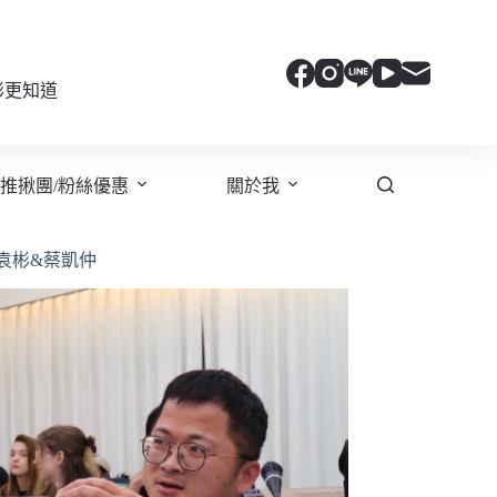
彬更知道
推揪團/粉絲優惠
關於我
袁彬&蔡凱仲