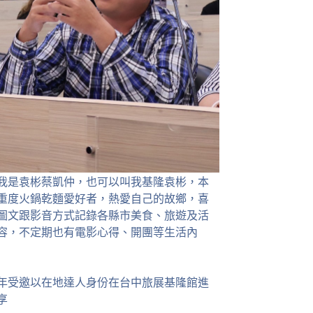
我是袁彬蔡凱仲，也可以叫我基隆袁彬，本
重度火鍋乾麵愛好者，熱愛自己的故鄉，喜
圖文跟影音方式記錄各縣市美食、旅遊及活
容，不定期也有電影心得、開團等生活內
23年受邀以在地達人身份在台中旅展基隆館進
享