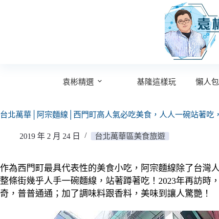
跳
至
主
要
內
容
袁彬精選
基隆這樣玩
懶人包
台北萬華│阿宗麵線│西門町高人氣必吃美食，人人一碗站著吃
2019 年 2 月 24 日
台北萬華區美食旅遊
作為西門町最具代表性的美食小吃，阿宗麵線除了台灣
整條街幾乎人手一碗麵線，站著蹲著吃！2023年再訪
奇，普普通通；加了調味料跟香料，美味到讓人驚艷！