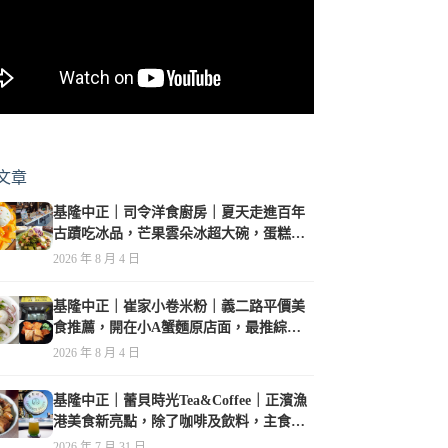
文章
基隆中正｜司令洋食廚房｜夏天走進百年
古蹟吃冰品，芒果雲朵冰超大碗，蛋糕、
甜點及炸物都在水準之上
2026 年 8 月 4 日
基隆中正｜崔家小卷米粉｜義二路平價美
食推薦，開在小A蟹麵原店面，最推綜合
海鮮麵
2026 年 8 月 4 日
基隆中正｜蕾貝時光Tea&Coffee｜正濱漁
港美食新亮點，除了咖啡及飲料，主食也
很有特色
2026 年 7 月 31 日