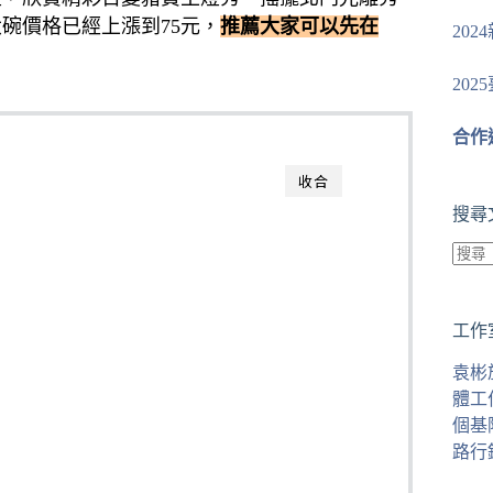
大碗價格已經上漲到75元，
推薦大家可以先在
20
20
合作
收合
搜尋
找
不
工作
到
符
袁彬
合
體工
條
個基
件
路行
的
結