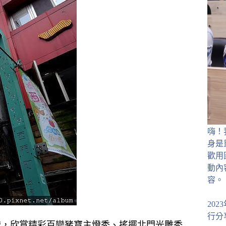
嗨！
身是
歡用
動內
容。
20
行分
花燈，欣賞精彩百變豬寶主燈秀、搖擺北門光雕秀