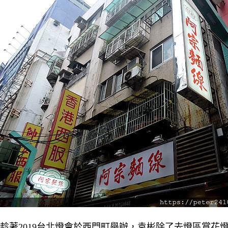
趁著2019台北燈會於西門町舉辦，袁彬除了去燈區賞