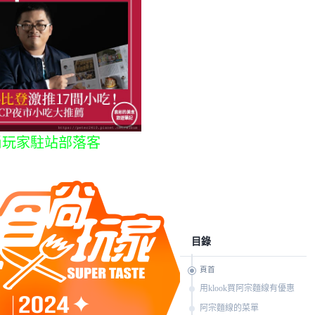
尚玩家駐站部落客
目錄
頁首
用klook買阿宗麵線有優惠
阿宗麵線的菜單