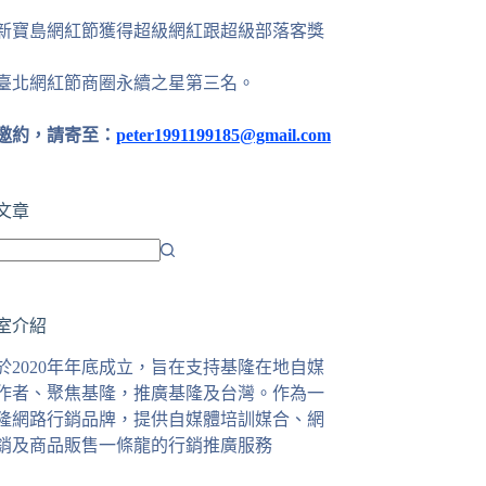
24新寶島網紅節獲得超級網紅跟超級部落客獎
25臺北網紅節商圈永續之星第三名。
邀約，請寄至：
peter1991199185@gmail.com
文章
室介紹
於2020年年底成立，旨在支持基隆在地自媒
作者、聚焦基隆，推廣基隆及台灣。作為一
隆網路行銷品牌，提供自媒體培訓媒合、網
銷及商品販售一條龍的行銷推廣服務