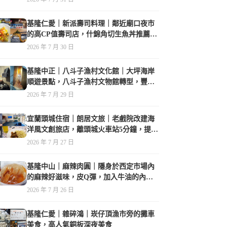
基隆仁愛｜新派壽司料理｜鄰近廟口夜市
的高CP值壽司店，什錦角切生魚丼推薦必
點
2026 年 7 月 30 日
基隆中正｜八斗子漁村文化館｜大坪海岸
順遊景點，八斗子漁村文物館轉型，豐富
的漁業文物，值得走訪
2026 年 7 月 29 日
宜蘭頭城住宿｜朗居文旅｜老戲院改建海
洋風文創旅店，離頭城火車站5分鐘，提供
免費夜間宵夜，親子遊戲空間
2026 年 7 月 27 日
基隆中山｜麻辣肉圓｜隱身於西定市場內
的麻辣好滋味，皮Q彈，加入牛油的內餡
香氣誘人
2026 年 7 月 26 日
基隆仁愛｜雜碎鴻｜崁仔頂漁市旁的攤車
美食，高人氣銅板深夜美食