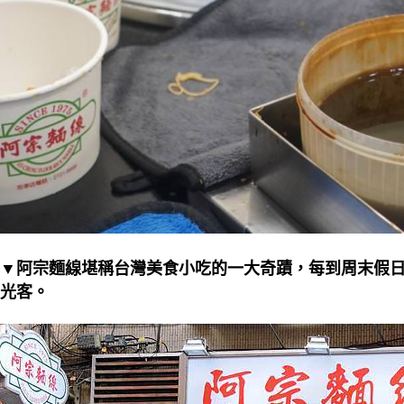
▼阿宗麵線堪稱台灣美食小吃的一大奇蹟，每到周末假
光客。