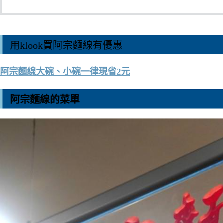
用klook買阿宗麵線有優惠
阿宗麵線大碗、小碗一律現省2元
阿宗麵線的菜單