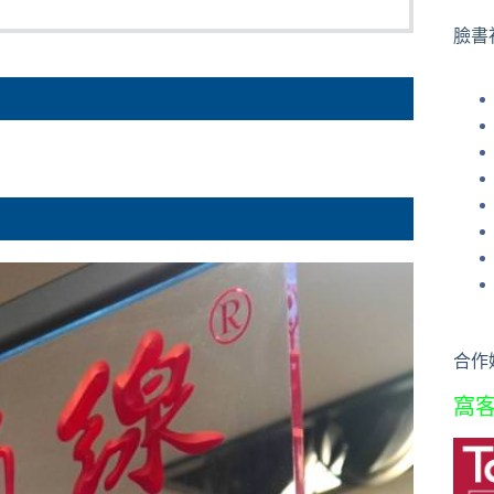
果
臉書
合作
窩