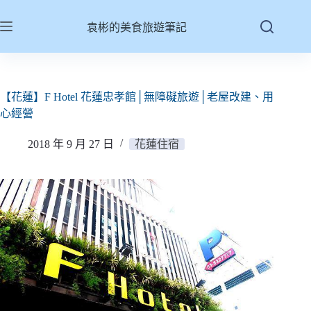
跳
至
袁彬的美食旅遊筆記
主
要
內
容
【花蓮】F Hotel 花蓮忠孝館│無障礙旅遊│老屋改建、用
心經營
2018 年 9 月 27 日
花蓮住宿