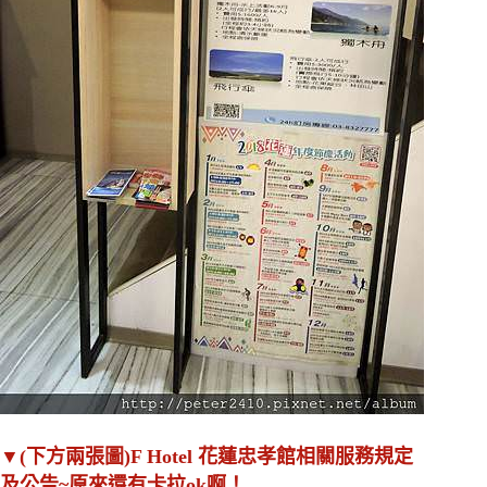
▼(下方兩張圖)F Hotel 花蓮忠孝館相關服務規定
及公告~原來還有卡拉ok啊！