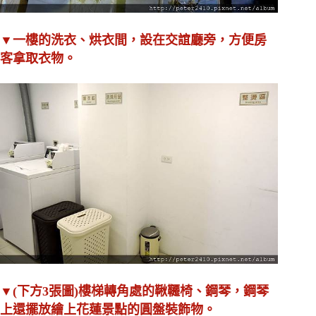
▼一樓的洗衣、烘衣間，設在交誼廳旁，方便房
客拿取衣物。
▼(下方3張圖)樓梯轉角處的鞦韆椅、鋼琴，鋼琴
上還擺放繪上花蓮景點的圓盤裝飾物。