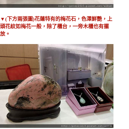
▼(下方兩張圖)花蓮特有的梅花石，色澤鮮艷，上
頭花紋如梅花一般，除了櫃台，一旁木櫃也有擺
放。