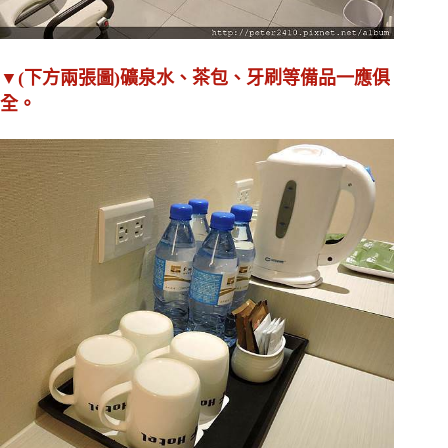
▼(下方兩張圖)礦泉水、茶包、牙刷等備品一應俱
全。