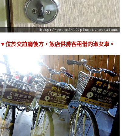
▼位於交誼廳後方，飯店供房客租借的淑女車。