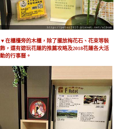
▼在櫃檯旁的木櫃，除了擺放梅花石、花束等裝
飾，還有遊玩花蓮的推薦攻略及2018花蓮各大活
動的行事曆。