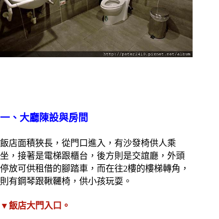
一、大廳陳設與房間
飯店面積狹長，從門口進入，有沙發椅供人乘
坐，接著是電梯跟櫃台，後方則是交誼廳，外頭
停放可供租借的腳踏車，而在往2樓的樓梯轉角，
則有鋼琴跟鞦韆椅，供小孩玩耍。
▼飯店大門入口。